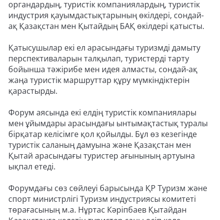
органдардың, туристік компаниялардың, туристік
индустрия қауымдастықтарының өкілдері, сондай-
ақ Қазақстан мен Қытайдың БАҚ өкілдері қатысты.
Қатысушылар екі ел арасындағы туризмді дамыту
перспективаларын талқылап, туристерді тарту
бойынша тәжірибе мен идея алмасты, сондай-ақ
жаңа туристік маршруттар құру мүмкіндіктерін
қарастырды.
Форум аясында екі елдің туристік компаниялары
мен ұйымдары арасындағы ынтымақтастық туралы
бірқатар келісімге қол қойылды. Бұл өз кезегінде
туристік саланың дамуына және Қазақстан мен
Қытай арасындағы туристер ағынының артуына
ықпал етеді.
Форумдағы сөз сөйлеуі барысында ҚР Туризм және
спорт министрлігі Туризм индустриясы комитеті
төрағасының м.а. Нұртас Кәріпбаев Қытайдан