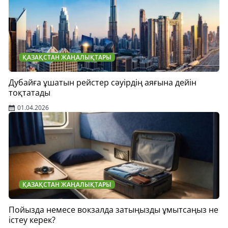
ҚАЗАҚСТАН ЖАҢАЛЫҚТАРЫ
Дубайға ұшатын рейстер сәуірдің аяғына дейін
тоқтатады
01.04.2026
ҚАЗАҚСТАН ЖАҢАЛЫҚТАРЫ
Пойызда немесе вокзалда затыңызды ұмытсаңыз не
істеу керек?