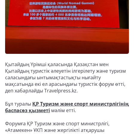
Қытайдың Үрімші қаласында Қазақстан мен
Қытайдың туристік әлеуетін ілгерілету және туризм
саласындағы ынтымақтастықты нығайту
мақсатында екі ел арасындағы туристік форум өтті,
деп хабарлайды Travelpress.kz.
Бұл туралы
ҚР Туризм және спорт министрлігінің
баспасөз қызметі
мәлім етті.
Форумға ҚР Туризм және спорт министрлігі,
«Атамекен» ҰКП және жергілікті атқарушы