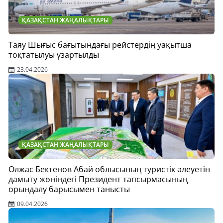
ҚАЗАҚСТАН ЖАҢАЛЫҚТАРЫ
Таяу Шығыс бағытындағы рейстердің уақытша
тоқтатылуы ұзартылды
23.04.2026
ҚАЗАҚСТАН ЖАҢАЛЫҚТАРЫ
Олжас Бектенов Абай облысының туристік әлеуетін
дамыту жөніндегі Президент тапсырмасының
орындалу барысымен танысты
09.04.2026