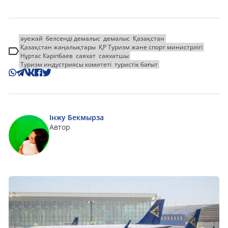
әуежай
белсенді демалыс
демалыс
Қазақстан
Қазақстан жаңалықтары
ҚР Туризм және спорт министрлігі
Нұртас Кәріпбаев
саяхат
саяхатшы
Туризм индустриясы комитеті
туристік бағыт
Інжу Бекмырза
Автор