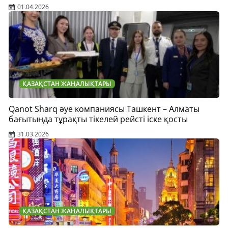
01.04.2026
ҚАЗАҚСТАН ЖАҢАЛЫҚТАРЫ
Qanot Sharq әуе компаниясы Ташкент – Алматы
бағытында тұрақты тікелей рейсті іске қосты
31.03.2026
ҚАЗАҚСТАН ЖАҢАЛЫҚТАРЫ