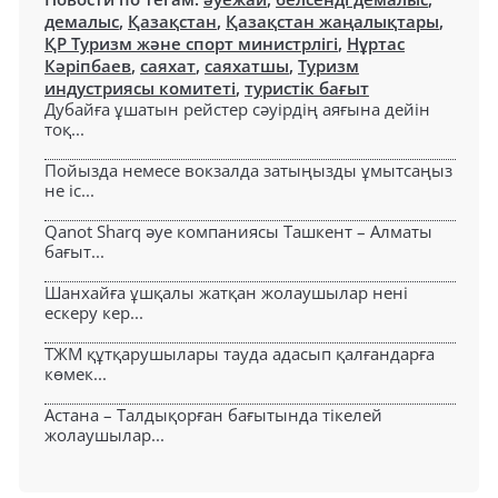
демалыс
,
Қазақстан
,
Қазақстан жаңалықтары
,
ҚР Туризм және спорт министрлігі
,
Нұртас
Кәріпбаев
,
саяхат
,
саяхатшы
,
Туризм
индустриясы комитеті
,
туристік бағыт
Дубайға ұшатын рейстер сәуірдің аяғына дейін
тоқ...
Пойызда немесе вокзалда затыңызды ұмытсаңыз
не іс...
Qanot Sharq әуе компаниясы Ташкент – Алматы
бағыт...
Шанхайға ұшқалы жатқан жолаушылар нені
ескеру кер...
ТЖМ құтқарушылары тауда адасып қалғандарға
көмек...
Астана – Талдықорған бағытында тікелей
жолаушылар...