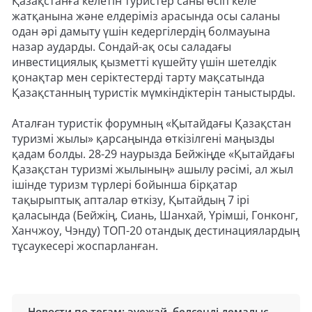
Қазақстанға келетін туристер саны өсіп келе
жатқанына және елдеріміз арасында осы саланы
одан әрі дамыту үшін кедергілердің болмауына
назар аударды. Сондай-ақ осы саладағы
инвестициялық қызметті күшейту үшін шетелдік
қонақтар мен серіктестерді тарту мақсатында
Қазақстанның туристік мүмкіндіктерін таныстырды.
Аталған туристік форумның «Қытайдағы Қазақстан
туризмі жылы» қарсаңында өткізілгені маңызды
қадам болды. 28-29 наурызда Бейжіңде «Қытайдағы
Қазақстан туризмі жылының» ашылу рәсімі, ал жыл
ішінде туризм түрлері бойынша бірқатар
тақырыптық апталар өткізу, Қытайдың 7 ірі
қаласында (Бейжің, Сиань, Шанхай, Үрімші, Гонконг,
Ханчжоу, Чэнду) ТОП-20 отандық дестинациялардың
тұсаукесері жоспарланған.
Новости по тегам:
әуежай
,
белсенді демалыс
,