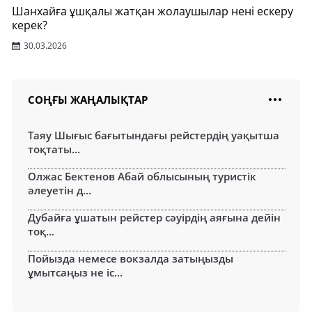
Шанхайға ұшқалы жатқан жолаушылар нені ескеру
керек?
30.03.2026
СОҢҒЫ ЖАҢАЛЫҚТАР
Таяу Шығыс бағытындағы рейстердің уақытша
тоқтаты...
Олжас Бектенов Абай облысының туристік
әлеуетін д...
Дубайға ұшатын рейстер сәуірдің аяғына дейін
тоқ...
Пойызда немесе вокзалда затыңызды
ұмытсаңыз не іс...