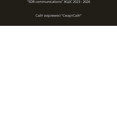
"SDR communications" ЖШС 2023 - 2026
Сайт әзірлемесі “
СмартСайт
”