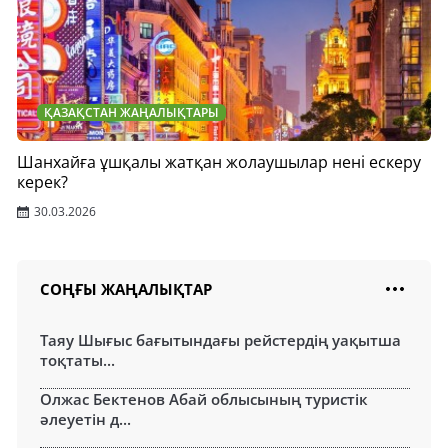
ҚАЗАҚСТАН ЖАҢАЛЫҚТАРЫ
Шанхайға ұшқалы жатқан жолаушылар нені ескеру
керек?
30.03.2026
СОҢҒЫ ЖАҢАЛЫҚТАР
Таяу Шығыс бағытындағы рейстердің уақытша
тоқтаты...
Олжас Бектенов Абай облысының туристік
әлеуетін д...