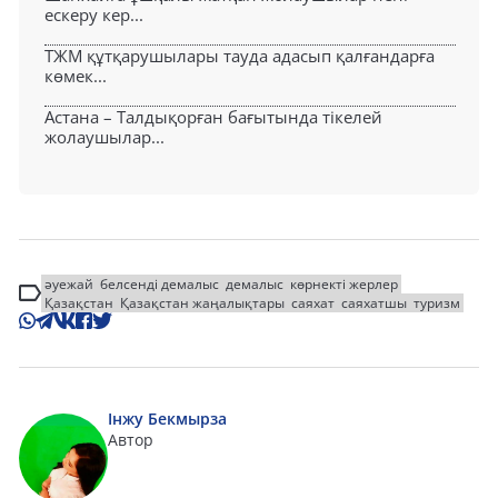
ескеру кер...
ТЖМ құтқарушылары тауда адасып қалғандарға
көмек...
Астана – Талдықорған бағытында тікелей
жолаушылар...
әуежай
белсенді демалыс
демалыс
көрнекті жерлер
Қазақстан
Қазақстан жаңалықтары
саяхат
саяхатшы
туризм
Інжу Бекмырза
Автор