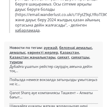
беруге шақырамыз. Осы сілтеме арқылы
дауыс беруге болады
(https://email.wanderlust.co.uk/c/1FytZ9qLYRoT
және дауыс беру 2024 жылдың қазан айының
ортасына дейін жалғасады", - делінген
хабарламада
.
Новости по тегам:
әуежай
,
белсенді демалыс
,
демалыс
,
көрнекті жерлер
,
Қазақстан
,
Қазақстан жаңалықтары
,
саяхат
,
саяхатшы
,
туризм
Дубайға ұшатын рейстер сәуірдің аяғына дейін
тоқ...
Пойызда немесе вокзалда затыңызды ұмытсаңыз
не іс...
Qanot Sharq әуе компаниясы Ташкент – Алматы
бағыт...
Шанхайға ұшқалы жатқан жолаушылар нені