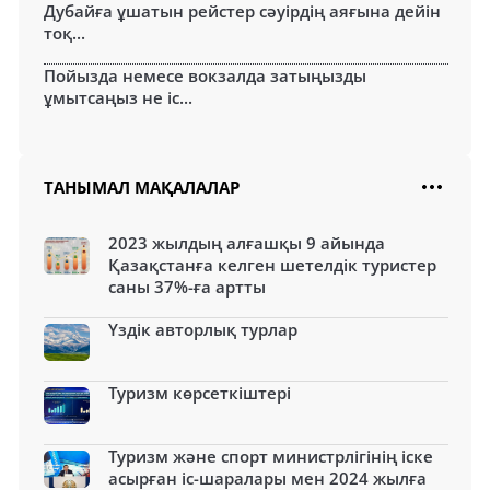
Дубайға ұшатын рейстер сәуірдің аяғына дейін
тоқ...
Пойызда немесе вокзалда затыңызды
ұмытсаңыз не іс...
ТАНЫМАЛ МАҚАЛАЛАР
2023 жылдың алғашқы 9 айында
Қазақстанға келген шетелдік туристер
саны 37%-ға артты
Үздік авторлық турлар
Туризм көрсеткіштері
Туризм және спорт министрлігінің іске
асырған іс-шаралары мен 2024 жылға