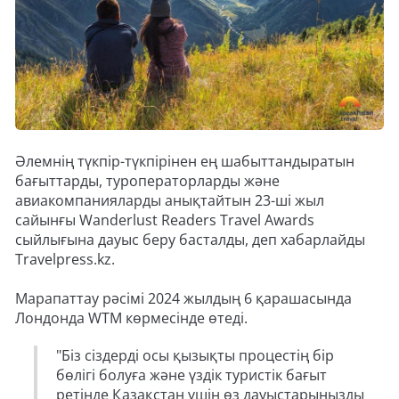
Әлемнің түкпір-түкпірінен ең шабыттандыратын
бағыттарды, туроператорларды және
авиакомпанияларды анықтайтын 23-ші жыл
сайынғы Wanderlust Readers Travel Awards
сыйлығына дауыс беру басталды, деп хабарлайды
Travelpress.kz.
Марапаттау рәсімі 2024 жылдың 6 қарашасында
Лондонда WTM көрмесінде өтеді.
"Біз сіздерді осы қызықты процестің бір
бөлігі болуға және үздік туристік бағыт
ретінде Қазақстан үшін өз дауыстарыңызды