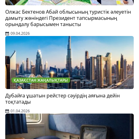
Олжас Бектенов Абай облысының туристік әлеуетін
дамыту жөніндегі Президент тапсырмасының
орындалу барысымен танысты
09.04.2026
ҚАЗАҚСТАН ЖАҢАЛЫҚТАРЫ
Дубайға ұшатын рейстер сәуірдің аяғына дейін
тоқтатады
01.04.2026