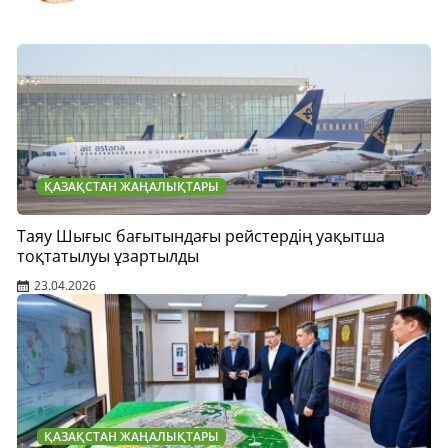
ҚАЗАҚСТАН ЖАҢАЛЫҚТАРЫ
Таяу Шығыс бағытындағы рейстердің уақытша
тоқтатылуы ұзартылды
23.04.2026
ҚАЗАҚСТАН ЖАҢАЛЫҚТАРЫ