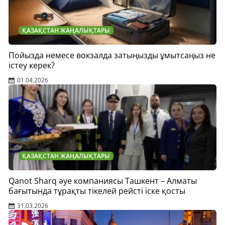
ҚАЗАҚСТАН ЖАҢАЛЫҚТАРЫ
Пойызда немесе вокзалда затыңызды ұмытсаңыз не
істеу керек?
01.04.2026
ҚАЗАҚСТАН ЖАҢАЛЫҚТАРЫ
Qanot Sharq әуе компаниясы Ташкент – Алматы
бағытында тұрақты тікелей рейсті іске қосты
31.03.2026