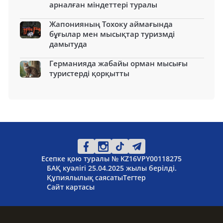
арналған міндеттері туралы
Жапонияның Тохоку аймағында
бұғылар мен мысықтар туризмді
дамытуда
Германияда жабайы орман мысығы
туристерді қорқытты
Есепке қою туралы № KZ16VPY00118275
БАҚ куәлігі 25.04.2025 жылы берілді.
Құпиялылық саясаты
Тегтер
Сайт картасы