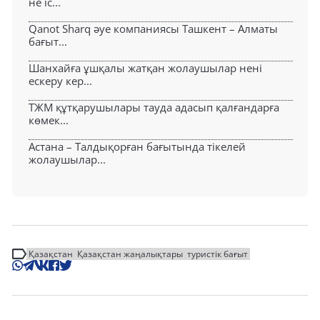
не іс...
Qanot Sharq әуе компаниясы Ташкент – Алматы
бағыт...
Шанхайға ұшқалы жатқан жолаушылар нені
ескеру кер...
ТЖМ құтқарушылары тауда адасып қалғандарға
көмек...
Астана – Талдықорған бағытында тікелей
жолаушылар...
Қазақстан
Қазақстан жаңалықтары
туристік бағыт