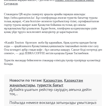
алатынына жарқын мысал», - деп атап өтті
Kazakh Tourism басшысы Қайрат
Сәдуақасов
.
Стакандағы QR-кодты сканерлеу арқылы арнайы парақша ашылады:
https://zebra.qaztourism.kz/. Бұл платформада аталған туристік бағыттар туралы
толық ақпарат, «Сапа белгісін» иеленген туробъектілер тізімі, сертификатталған
гидтер туралы ақпарат және Қазақстан бойынша ең толық әрі сапалы
нұсқаулықтың бірі ұсынылған. Бұдан бөлек, платформа қолданушылары үшін
қонақ үйде тұруға эксклюзивті жеңілдіктер де қарастырылған.
«Kazakh Tourism
бірлескен
жоба бір қарапайым, бірақ қуатты идеядан бастау
алды — әрқайсымызға Қазақстанның қаншалықты таңғажайып екенін еске салу.
Осы кезеңдегі әрбір стақан кофе - бұл саяхатқа шақыру. Саяхат бізді өзгертеді деп
сенеміз», — деді ZEBRA COFFEE негізін қалаушы Ержан Тастамбеков.
Туристік нысандар бейнеленген стакандар еліміздің түкпір-түкпірінде қолжетімді
болады.
Новости по тегам:
Қазақстан
,
Қазақстан
жаңалықтары
,
туристік бағыт
Дубайға ұшатын рейстер сәуірдің аяғына дейін
тоқ...
Пойызда немесе вокзалда затыңызды ұмытсаңыз