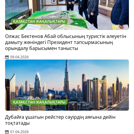
ҚАЗАҚСТАН ЖАҢАЛЫҚТАРЫ
Олжас Бектенов Абай облысының туристік әлеуетін
дамыту жөніндегі Президент тапсырмасының
орындалу барысымен танысты
09.04.2026
ҚАЗАҚСТАН ЖАҢАЛЫҚТАРЫ
Дубайға ұшатын рейстер сәуірдің аяғына дейін
тоқтатады
01.04.2026