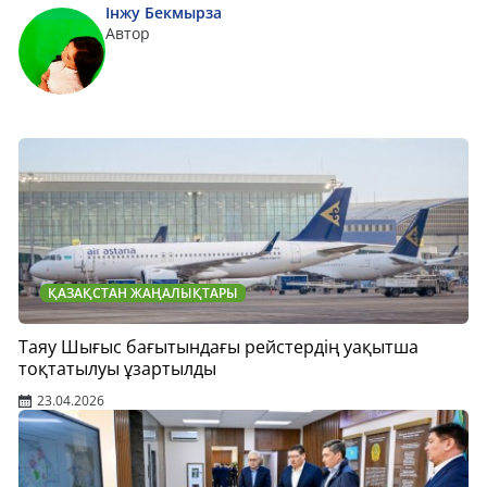
Інжу Бекмырза
Автор
ҚАЗАҚСТАН ЖАҢАЛЫҚТАРЫ
Таяу Шығыс бағытындағы рейстердің уақытша
тоқтатылуы ұзартылды
23.04.2026