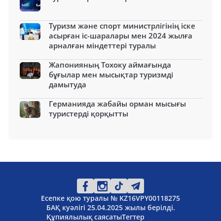
Туризм және спорт министрлігінің іске
асырған іс-шаралары мен 2024 жылға
арналған міндеттері туралы
Жапонияның Тохоку аймағында
бұғылар мен мысықтар туризмді
дамытуда
Германияда жабайы орман мысығы
туристерді қорқытты
Есепке қою туралы № KZ16VPY00118275
БАҚ куәлігі 25.04.2025 жылы берілді.
Құпиялылық саясаты
Тегтер