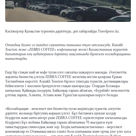
Кәсіпкерлер Қазақстан туризмін дәріптеуде, деп хабарлайды Travelpress.kz.
Отандық бизнес ел ішіндегі саяхатты танымал етуге атсалысуда. Kazakh
Tourism және «ZEBRA COFFEE» кофеханалар желісі Қазақстанның туристік
бағыттарын кең аудиторияға дәріптеу мақсатында бірлескен коллаборацияны
таныстырды.
Енді бір стақан шай не кофе туған елге саяхатқа шақыруға аналады. Әлеуметтік
жауапты бизнестің үлгісін ZEBRA COFFEE желісінің негізін қалаушы Ержан
Тастамбеков көрсетті. Kazakh Tourism бірлесе іліміздің туристік дестинациялары
бейнеленген 1 миллион брендтелген стақан шығарылды. Олардан Бозжыра
шатқалын, Қайыңды көлдерін, Байқоңыр ғарыш айлағын, «Бурабай» мемлекеттік
ұлттық паркін, Алматы, Астана және Түркістан қалаларын көруге болады.
«Коллаборация - мемлекет пен бизнестің туған жеріміздің туристік әлеуетін
дәріптеу жолында бірігуінің жарқын үлгісі. Бұл бастамаға ерекше қолдау
білдіргені және ынта-жігері үшін ZEBRA COFFEE серіктестеріне алғысымызды
білдіреміз.Бұл жобаны Байқоңыр ғарыш айлағының 70 жылдығы күні
таныстырудың символдық мәні зор. Біздің ынтымақтастығымыз - жергілікті
компаниялар өз Отанының нағыз елшісі бола алатынына және ортақ іске үлес қоса