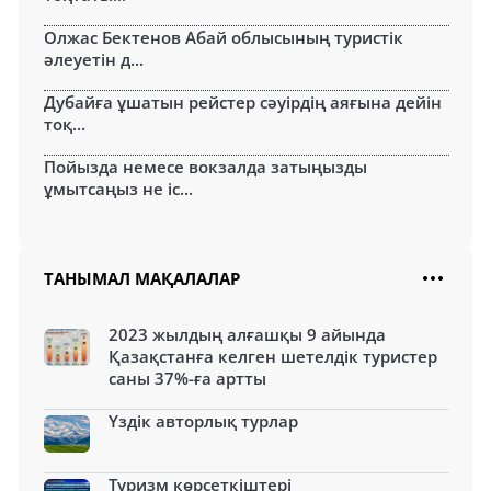
Олжас Бектенов Абай облысының туристік
әлеуетін д...
Дубайға ұшатын рейстер сәуірдің аяғына дейін
тоқ...
Пойызда немесе вокзалда затыңызды
ұмытсаңыз не іс...
ТАНЫМАЛ МАҚАЛАЛАР
2023 жылдың алғашқы 9 айында
Қазақстанға келген шетелдік туристер
саны 37%-ға артты
Үздік авторлық турлар
Туризм көрсеткіштері