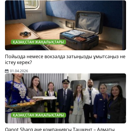
ҚАЗАҚСТАН ЖАҢАЛЫҚТАРЫ
Пойызда немесе вокзалда затыңызды ұмытсаңыз не
істеу керек?
01.04.2026
ҚАЗАҚСТАН ЖАҢАЛЫҚТАРЫ
Qanot Sharq әуе компаниясы Ташкент – Алматы