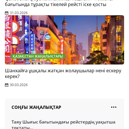
бағытында тұрақты тікелей рейсті іске қосты
31.03.2026
ҚАЗАҚСТАН ЖАҢАЛЫҚТАРЫ
Шанхайға ұшқалы жатқан жолаушылар нені ескеру
керек?
30.03.2026
СОҢҒЫ ЖАҢАЛЫҚТАР
Таяу Шығыс бағытындағы рейстердің уақытша
тоқтаты...