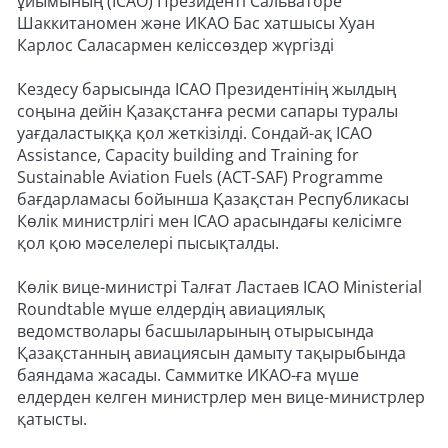
ұйымының (ICAO) Президенті Сальваторе
Шаккитаномен және ИКАО Бас хатшысы Хуан
Карлос Саласармен келіссөздер жүргізді
Кездесу барысында ICAO Президентінің жылдың
соңына дейін Қазақстанға ресми сапары туралы
уағдаластыққа қол жеткізілді. Сондай-ақ ICAO
Assistance, Capacity building and Training for
Sustainable Aviation Fuels (ACT-SAF) Programme
бағдарламасы бойынша Қазақстан Республикасы
Көлік министрлігі мен ICAO арасындағы келісімге
қол қою мәселелері пысықталды.
Көлік вице-министрі Талғат Ластаев ICAO Ministerial
Roundtable мүше елдердің авиациялық
ведомстволары басшыларының отырысында
Қазақстанның авиациясын дамыту тақырыбында
баяндама жасады. Саммитке ИКАО-ға мүше
елдерден келген министрлер мен вице-министрлер
қатысты.