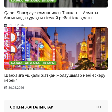
ҚАЗАҚСТАН ЖАҢАЛЫҚТАРЫ
Qanot Sharq әуе компаниясы Ташкент – Алматы
бағытында тұрақты тікелей рейсті іске қосты
31.03.2026
ҚАЗАҚСТАН ЖАҢАЛЫҚТАРЫ
Шанхайға ұшқалы жатқан жолаушылар нені ескеру
керек?
30.03.2026
СОҢҒЫ ЖАҢАЛЫҚТАР