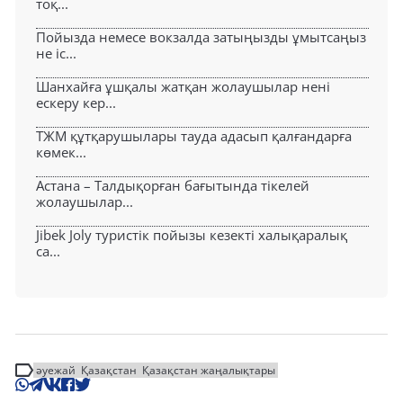
тоқ...
Пойызда немесе вокзалда затыңызды ұмытсаңыз
не іс...
Шанхайға ұшқалы жатқан жолаушылар нені
ескеру кер...
ТЖМ құтқарушылары тауда адасып қалғандарға
көмек...
Астана – Талдықорған бағытында тікелей
жолаушылар...
Jibek Joly туристік пойызы кезекті халықаралық
са...
әуежай
Қазақстан
Қазақстан жаңалықтары