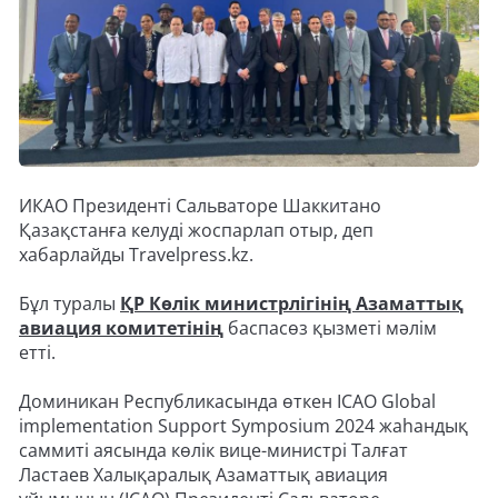
ИКАО Президенті Сальваторе Шаккитано
Қазақстанға келуді жоспарлап отыр, деп
хабарлайды Travelpress.kz.
Бұл туралы
ҚР Көлік министрлігінің Азаматтық
авиация комитетінің
баспасөз қызметі мәлім
етті.
Доминикан Республикасында өткен ICAO Global
implementation Support Symposium 2024 жаһандық
саммиті аясында көлік вице-министрі Талғат
Ластаев Халықаралық Азаматтық авиация