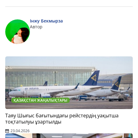
Інжу Бекмырза
Автор
ҚАЗАҚСТАН ЖАҢАЛЫҚТАРЫ
Таяу Шығыс бағытындағы рейстердің уақытша
тоқтатылуы ұзартылды
23.04.2026