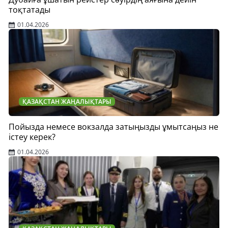
тоқтатады
01.04.2026
ҚАЗАҚСТАН ЖАҢАЛЫҚТАРЫ
Пойызда немесе вокзалда затыңызды ұмытсаңыз не
істеу керек?
01.04.2026