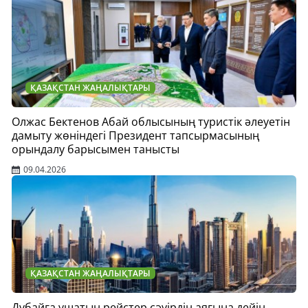
ҚАЗАҚСТАН ЖАҢАЛЫҚТАРЫ
Олжас Бектенов Абай облысының туристік әлеуетін
дамыту жөніндегі Президент тапсырмасының
орындалу барысымен танысты
09.04.2026
ҚАЗАҚСТАН ЖАҢАЛЫҚТАРЫ
Дубайға ұшатын рейстер сәуірдің аяғына дейін