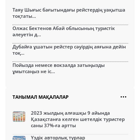
Таяу Шығыс бағытындағы рейстердің уақытша
тоқтаты...
Олжас Бектенов Абай облысының туристік
әлеуетін д...
Дубайға ұшатын рейстер сәуірдің аяғына дейін
тоқ...
Пойызда немесе вокзалда затыңызды
ұмытсаңыз не іс...
ТАНЫМАЛ МАҚАЛАЛАР
2023 жылдың алғашқы 9 айында
Қазақстанға келген шетелдік туристер
саны 37%-ға артты
Үздік авторлық турлар