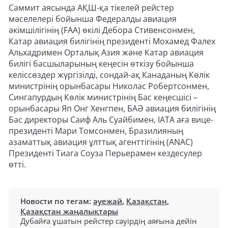
Саммит аясында АҚШ-қа тікелей рейстер
мәселелері бойынша Федералды авиация
әкімшілігінің (FAA) өкілі Дебора Стивенсонмен,
Катар авиация билігінің президенті Мохамед Фалех
Альхадримен Орталық Азия және Катар авиация
билігі басшыларының кеңесін өткізу бойынша
келіссөздер жүргізілді, сондай-ақ Канаданың Көлік
министрінің орынбасары Николас Робертсонмен,
Сингапурдың Көлік министрінің Бас кеңесшісі –
орынбасары Яп Онг Хенгпен, БАӘ авиация билігінің
Бас директоры Саиф Аль Суайбимен, IATA аға вице-
президенті Мари Томсонмен, Бразилияның
азаматтық авиация ұлттық агенттігінің (ANAC)
Президенті Тиага Соуза Перьерамен кездесулер
өтті.
Новости по тегам:
әуежай
,
Қазақстан
,
Қазақстан жаңалықтары
Дубайға ұшатын рейстер сәуірдің аяғына дейін