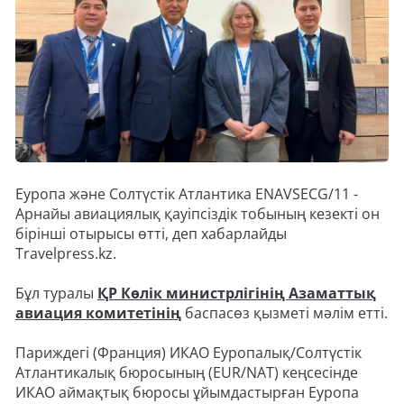
Еуропа және Солтүстік Атлантика ENAVSECG/11 -
Арнайы авиациялық қауіпсіздік тобының кезекті он
бірінші отырысы өтті, деп хабарлайды
Travelpress.kz.
Бұл туралы
ҚР Көлік министрлігінің Азаматтық
авиация комитетінің
баспасөз қызметі мәлім етті.
Париждегі (Франция) ИКАО Еуропалық/Солтүстік
Атлантикалық бюросының (EUR/NAT) кеңсесінде
ИКАО аймақтық бюросы ұйымдастырған Еуропа