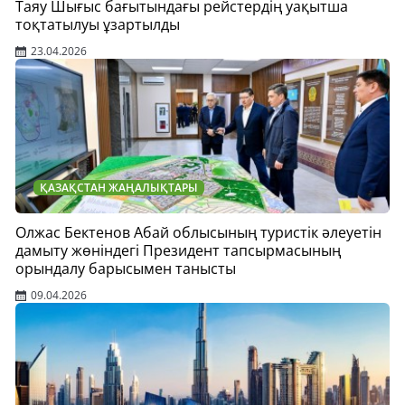
Таяу Шығыс бағытындағы рейстердің уақытша
тоқтатылуы ұзартылды
23.04.2026
ҚАЗАҚСТАН ЖАҢАЛЫҚТАРЫ
Олжас Бектенов Абай облысының туристік әлеуетін
дамыту жөніндегі Президент тапсырмасының
орындалу барысымен танысты
09.04.2026