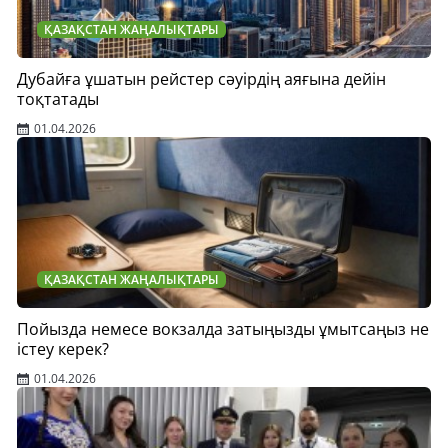
ҚАЗАҚСТАН ЖАҢАЛЫҚТАРЫ
Дубайға ұшатын рейстер сәуірдің аяғына дейін
тоқтатады
01.04.2026
ҚАЗАҚСТАН ЖАҢАЛЫҚТАРЫ
Пойызда немесе вокзалда затыңызды ұмытсаңыз не
істеу керек?
01.04.2026