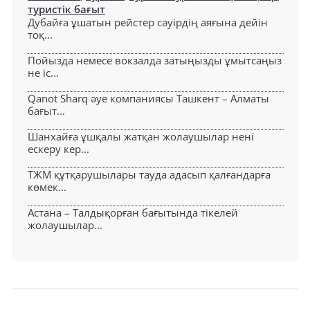
туристік бағыт
Дубайға ұшатын рейстер сәуірдің аяғына дейін
тоқ...
Пойызда немесе вокзалда затыңызды ұмытсаңыз
не іс...
Qanot Sharq әуе компаниясы Ташкент – Алматы
бағыт...
Шанхайға ұшқалы жатқан жолаушылар нені
ескеру кер...
ТЖМ құтқарушылары тауда адасып қалғандарға
көмек...
Астана – Талдықорған бағытында тікелей
жолаушылар...