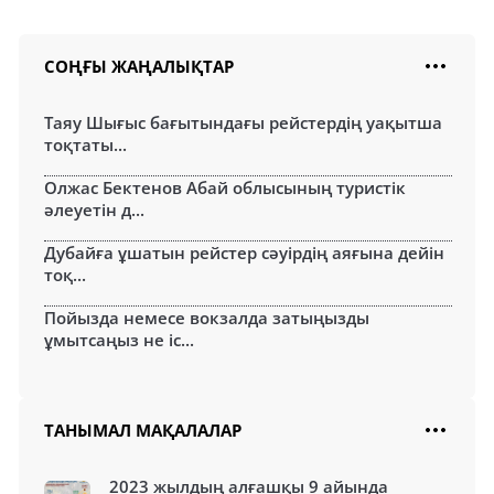
СОҢҒЫ ЖАҢАЛЫҚТАР
Таяу Шығыс бағытындағы рейстердің уақытша
тоқтаты...
Олжас Бектенов Абай облысының туристік
әлеуетін д...
Дубайға ұшатын рейстер сәуірдің аяғына дейін
тоқ...
Пойызда немесе вокзалда затыңызды
ұмытсаңыз не іс...
ТАНЫМАЛ МАҚАЛАЛАР
2023 жылдың алғашқы 9 айында