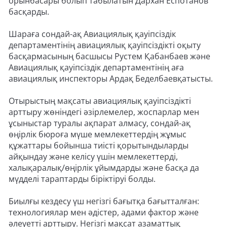
орынбасары болып табылатын Дархан Еспотанов
басқарды.
Шараға сондай-ақ Авиациялық қауіпсіздік
департаментінің авиациялық қауіпсіздікті оқыту
басқармасының басшысы Рустем Қабанбаев және
Авиациялық қауіпсіздік департаментінің аға
авиациялық инспекторы Ардақ Беделбаевқатысты.
Отырыстың мақсаты авиациялық қауіпсіздікті
арттыру жөніндегі әзірлемелер, жоспарлар мен
ұсыныстар туралы ақпарат алмасу, сондай-ақ
өңірлік бюроға мүше мемлекеттердің жұмыс
құжаттары бойынша тиісті қорытындыларды
айқындау және келісу үшін мемлекеттерді,
халықаралық/өңірлік ұйымдарды және басқа да
мүдделі тараптарды біріктіруі болды.
Биылғы кездесу үш негізгі бағытқа бағытталған:
технологиялар мен әдістер, адами фактор және
әлеуетті арттыру. Негізгі мақсат азаматтық