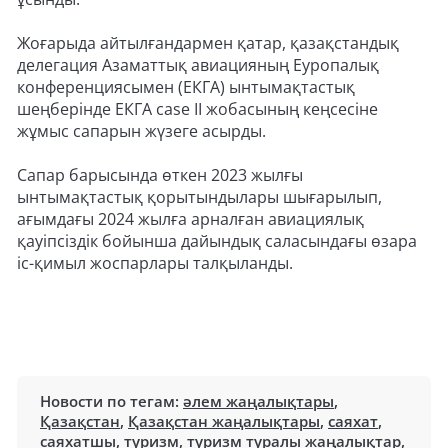
Жоғарыда айтылғандармен қатар, қазақстандық
делегация Азаматтық авиацияның Еуропалық
конференциясымен (ЕКГА) ынтымақтастық
шеңберінде ЕКГА case II жобасының кеңсесіне
жұмыс сапарын жүзеге асырды.
Сапар барысында өткен 2023 жылғы
ынтымақтастық қорытындылары шығарылып,
ағымдағы 2024 жылға арналған авиациялық
қауіпсіздік бойынша дайындық саласындағы өзара
іс-қимыл жоспарлары талқыланды.
Новости по тегам:
әлем жаңалықтары
,
Қазақстан
,
Қазақстан жаңалықтары
,
саяхат
,
саяхатшы
,
туризм
,
туризм туралы жаңалықтар
,