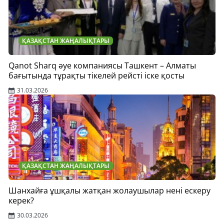
ҚАЗАҚСТАН ЖАҢАЛЫҚТАРЫ
Qanot Sharq әуе компаниясы Ташкент – Алматы
бағытында тұрақты тікелей рейсті іске қосты
31.03.2026
ҚАЗАҚСТАН ЖАҢАЛЫҚТАРЫ
Шанхайға ұшқалы жатқан жолаушылар нені ескеру
керек?
30.03.2026