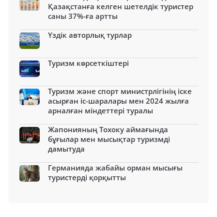
Қазақстанға келген шетелдік туристер
саны 37%-ға артты
Үздік авторлық турлар
Туризм көрсеткіштері
Туризм және спорт министрлігінің іске
асырған іс-шаралары мен 2024 жылға
арналған міндеттері туралы
Жапонияның Тохоку аймағында
бұғылар мен мысықтар туризмді
дамытуда
Германияда жабайы орман мысығы
туристерді қорқытты