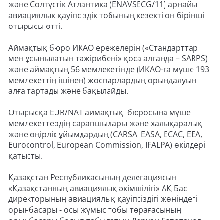
және Солтүстік Атлантика (ENAVSECG/11) арнайы
авиациялық қауіпсіздік тобының кезекті он бірінші
отырысы өтті.
Аймақтық бюро ИКАО ережелерін («Стандарттар
мен ұсынылатын тәжірибені» қоса алғанда – SARPS)
және аймақтың 56 мемлекетінде (ИКАО-ға мүше 193
мемлекеттің ішінен) жоспарлардың орындалуын
алға тартады және бақылайды.
Отырысқа EUR/NAT аймақтық бюросына мүше
мемлекеттердің сарапшылары және халықаралық
және өңірлік ұйымдардың (CARSA, EASA, ECAC, EEA,
Eurocontrol, European Commission, IFALPA) өкілдері
қатысты.
Қазақстан Республикасының делегациясын
«Қазақстанның авиациялық әкімшілігі» АҚ Бас
директорының авиациялық қауіпсіздігі жөніндегі
орынбасары - осы жұмыс тобы төрағасының