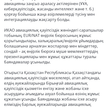
авиацияны заңсыз араласу актілерінен (ҰҰА,
киберқауіпсіздік, жасанды интеллект және т. б.)
қорғау бойынша жаңа әзірлемелерді түсіну мен
интеграциялауды жақсарту болды.
ИКАО авиациялық қауіпсіздік жөніндегі сарапшылар
тобының, EUR/NAT өңірлік бюросының жұмыс
қорытындылары, халықаралық/өңірлік ұйымдардың
болашағына арналған жоспарлар мен міндеттер,
сондай – ақ өңірлік бюроға мүше мемлекеттердің
презентациялары мен жұмыс құжаттары туралы
баяндамалар ұсынылды.
Отырыста Қазақстан Республикасы Қазақстандағы
авиациялық қауіпсіздік мәселелері, атап айтқанда,
елдің әуежайларында бірыңғай авиациялық
қауіпсіздік қызметін енгізу және жобаны іске
асырудағы ағымдағы ахуал бойынша өзінің жұмыс
құжатын ұсынды. Баяндамада жобаны іске асыру
еліміздің барлық әуежайларында авиациялық