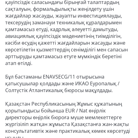
қауіпсіздік саласындағы бірыңғай талаптардың
сақталуын, формальдылықты жеңілдету үшін
жағдайлар жасауды, жауапты инвестициялауды,
тексерудің заманауи техникалық құралдарымен
қамтамасыз етуді, кадрлық әлеуетті дамытуды,
авиациялық қауіпсіздік мәдениетінің тиімділігін,
кәсіби өсудің қажетті жағдайларын жасауды және
көрсетілетін қызметтердің сенімділігі мен сапасын
арттыруды қамтамасыз етуге мүмкіндік беретіні
атап өтілді.
Бұл бастаманы ENAVSECG/11 отырысына
қатысушылар қолдады және ИКАО Еуропалық /
Солтүстік Атлантикалық бюросы мақұлдады.
Қазақстан Республикасының Жұмыс құжатының
қорытындысы бойынша EUR / Nat өңірлік
директоры өңірлік бюроға мүше мемлекеттерге
жүргізіліп жатқан жұмыста Қазақстанға жан-жақты
консультативтік және практикалық көмек көрсетуді
ұсынды.