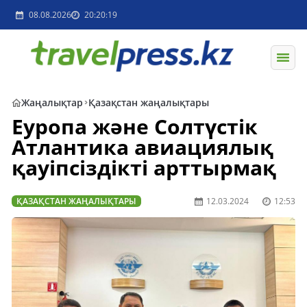
08.08.2026
20:20:19
Жаңалықтар
Қазақстан жаңалықтары
Еуропа және Солтүстік
Атлантика авиациялық
қауіпсіздікті арттырмақ
ҚАЗАҚСТАН ЖАҢАЛЫҚТАРЫ
12.03.2024
12:53