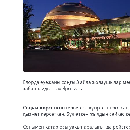
Елорда әуежайы соңғы 3 айда жолаушылар мен
хабарлайды Travelpress.kz.
Соңғы көрсеткіштерге
көз жүгіртетін болсақ
қызмет көрсеткен. Бұл өткен жылдың сәйкес к
Сонымен қатар осы уақыт аралығында рейстер