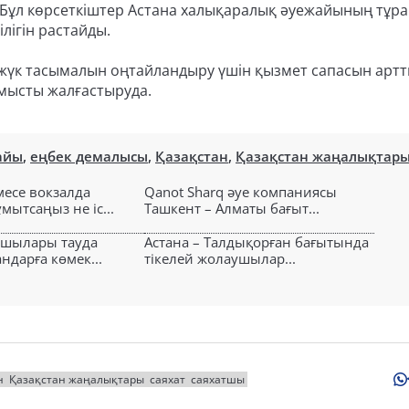
. Бұл көрсеткіштер Астана халықаралық әуежайының тұр
лігін растайды.
үк тасымалын оңтайландыру үшін қызмет сапасын арт
мысты жалғастыруда.
айы
,
еңбек демалысы
,
Қазақстан
,
Қазақстан жаңалықтар
есе вокзалда
Qanot Sharq әуе компаниясы
ытсаңыз не іс...
Ташкент – Алматы бағыт...
ушылары тауда
Астана – Талдықорған бағытында
ндарға көмек...
тікелей жолаушылар...
н
Қазақстан жаңалықтары
саяхат
саяхатшы