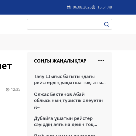
06.08.2026
15:51:48
СОҢҒЫ ЖАҢАЛЫҚТАР
мет
Таяу Шығыс бағытындағы
рейстердің уақытша тоқтаты...
12:35
Олжас Бектенов Абай
облысының туристік әлеуетін
д...
Дубайға ұшатын рейстер
сәуірдің аяғына дейін тоқ...