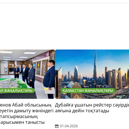
АН ЖАҢАЛЫҚТАРЫ
ҚАЗАҚСТАН ЖАҢАЛЫҚТАРЫ
тенов Абай облысының
Дубайға ұшатын рейстер сәуірді
еуетін дамыту жөніндегі
аяғына дейін тоқтатады
 тапсырмасының
барысымен танысты
01.04.2026