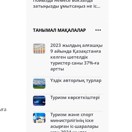
Пойызда немесе вокзалда
затыңызды ұмытсаңыз не іс...
ТАНЫМАЛ МАҚАЛАЛАР
2023 жылдың алғашқы
9 айында Қазақстанға
келген шетелдік
туристер саны 37%-ға
артты
Үздік авторлық турлар
Туризм көрсеткіштері
ыға
Туризм және спорт
министрлігінің іске
асырған іс-шаралары