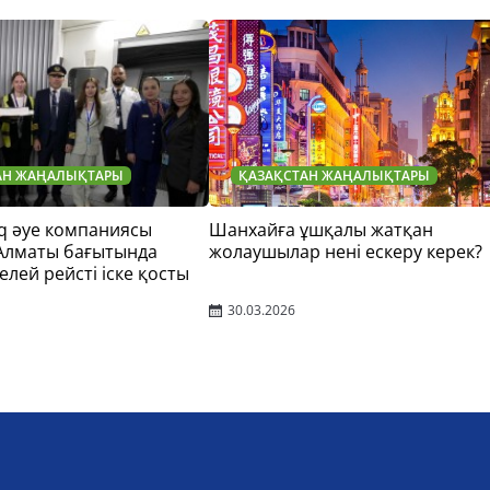
АН ЖАҢАЛЫҚТАРЫ
ҚАЗАҚСТАН ЖАҢАЛЫҚТАРЫ
q әуе компаниясы
Шанхайға ұшқалы жатқан
 Алматы бағытында
жолаушылар нені ескеру керек?
елей рейсті іске қосты
30.03.2026