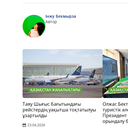
Інжу Бекмырза
Автор
ҚАЗАҚСТАН ЖАҢАЛЫҚТАРЫ
ҚАЗАҚСТ
Таяу Шығыс бағытындағы
Олжас Бек
рейстердің уақытша тоқтатылуы
туристік әл
ұзартылды
Президент
орындалу 
23.04.2026