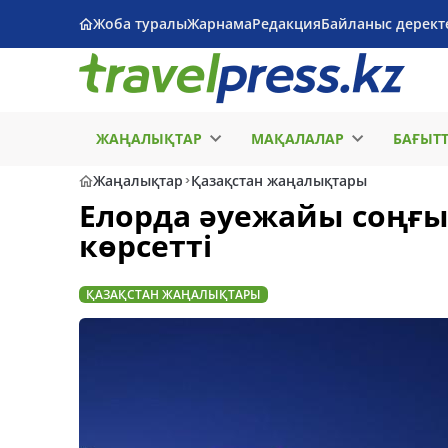
Жоба туралы
Жарнама
Редакция
Байланыс дерект
ЖАҢАЛЫҚТАР
МАҚАЛАЛАР
БАҒЫТ
Жаңалықтар
Қазақстан жаңалықтары
Елорда әуежайы соңғы 
көрсетті
ҚАЗАҚСТАН ЖАҢАЛЫҚТАРЫ