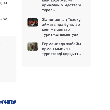
мен 2024 жылға
ақты
арналған міндеттері
туралы
тыру
Жапонияның Тохоку
аймағында бұғылар
мен мысықтар
туризмді дамытуда
ы
,
Германияда жабайы
орман мысығы
туристерді қорқытты