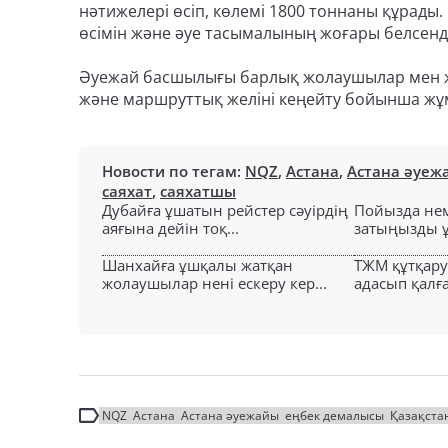
нәтижелері өсіп, көлемі 1800 тоннаны құрады
өсімін және әуе тасымалының жоғары белсенді
Әуежай басшылығы барлық жолаушылар мен ж
және маршруттық желіні кеңейту бойынша жұ
Новости по тегам:
NQZ
,
Астана
,
Астана әуеж
саяхат
,
саяхатшы
Дубайға ұшатын рейстер сәуірдің
Пойызда нем
аяғына дейін тоқ...
затыңызды ұм
Шанхайға ұшқалы жатқан
ТЖМ құтқар
жолаушылар нені ескеру кер...
адасып қалға
NQZ
Астана
Астана әуежайы
еңбек демалысы
Қазақста