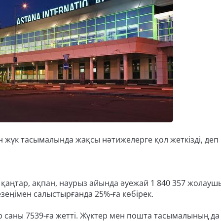
 жүк тасымалында жақсы нәтижелерге қол жеткізді, деп
, қаңтар, ақпан, наурыз айында әуежай 1 840 357 жолауш
езеңімен салыстырғанда 25%-ға көбірек.
 саны 7539-ға жетті. Жүктер мен пошта тасымалының да