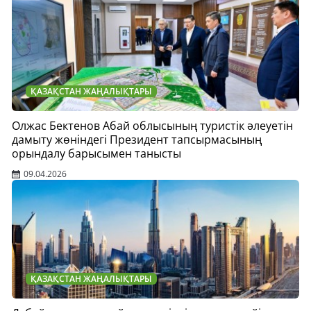
ҚАЗАҚСТАН ЖАҢАЛЫҚТАРЫ
Олжас Бектенов Абай облысының туристік әлеуетін
дамыту жөніндегі Президент тапсырмасының
орындалу барысымен танысты
09.04.2026
ҚАЗАҚСТАН ЖАҢАЛЫҚТАРЫ