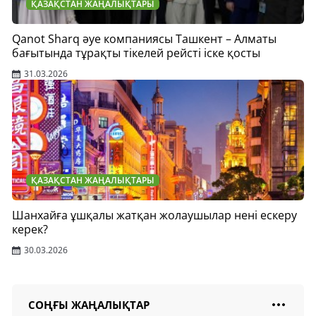
ҚАЗАҚСТАН ЖАҢАЛЫҚТАРЫ
Qanot Sharq әуе компаниясы Ташкент – Алматы
бағытында тұрақты тікелей рейсті іске қосты
31.03.2026
ҚАЗАҚСТАН ЖАҢАЛЫҚТАРЫ
Шанхайға ұшқалы жатқан жолаушылар нені ескеру
керек?
30.03.2026
СОҢҒЫ ЖАҢАЛЫҚТАР