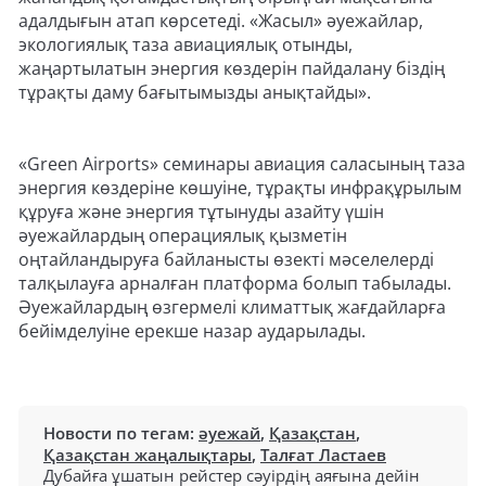
адалдығын атап көрсетеді. «Жасыл» әуежайлар,
экологиялық таза авиациялық отынды,
жаңартылатын энергия көздерін пайдалану біздің
тұрақты даму бағытымызды анықтайды».
«Green Airports» семинары авиация саласының таза
энергия көздеріне көшуіне, тұрақты инфрақұрылым
құруға және энергия тұтынуды азайту үшін
әуежайлардың операциялық қызметін
оңтайландыруға байланысты өзекті мәселелерді
талқылауға арналған платформа болып табылады.
Әуежайлардың өзгермелі климаттық жағдайларға
бейімделуіне ерекше назар аударылады.
Новости по тегам:
әуежай
,
Қазақстан
,
Қазақстан жаңалықтары
,
Талғат Ластаев
Дубайға ұшатын рейстер сәуірдің аяғына дейін