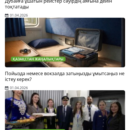
Дубайға ұшатын рейстер сәуірдің аяғына дейін
тоқтатады
01.04.2026
ҚАЗАҚСТАН ЖАҢАЛЫҚТАРЫ
Пойызда немесе вокзалда затыңызды ұмытсаңыз не
істеу керек?
01.04.2026