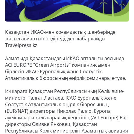
Қазақстан ИКАО-мен қоғамдастық шеңберінде
жасыл авиаотын өндіреді, деп хабарлайды
Travelpress.kz
Алматыда Қазақстандағы ИКАО апталығы аясында
ACI EUROPE "Green Airports" компаниясымен
бірлесіп ИКАО Еуропалық және Солтүстік
Атлантикалық бюросының өңірлік семинары өтуде.
Іс-шараға Қазақстан Республикасының Көлік вице-
министрі Талғат Ластаев, ICAO Еуропалық және
Солтүстік Атлантикалық өңірлік бюросының
(EUR/NAT) директоры Николас Ралло, Еуропа
әуежайлары халықаралық кеңесінің (ACI Europe) Бас
директоры Оливье Янковец, Қазақстан
Республикасы Көлік министрлігі Азаматтық авиация