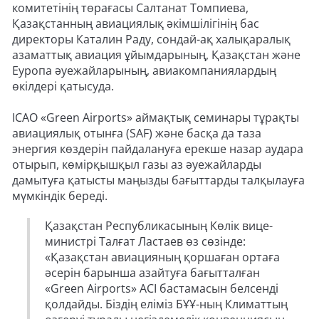
комитетінің төрағасы Салтанат Томпиева,
Қазақстанның авиациялық әкімшілігінің бас
директоры Каталин Раду, сондай-ақ халықаралық
азаматтық авиация ұйымдарының, Қазақстан және
Еуропа әуежайларының, авиакомпаниялардың
өкілдері қатысуда.
ICAO «Green Airports» аймақтық семинары тұрақты
авиациялық отынға (SAF) және басқа да таза
энергия көздерін пайдалануға ерекше назар аудара
отырып, көмірқышқыл газы аз әуежайларды
дамытуға қатысты маңызды бағыттарды талқылауға
мүмкіндік береді.
Қазақстан Республикасының Көлік вице-
министрі Талғат Ластаев өз сөзінде:
«Қазақстан авиацияның қоршаған ортаға
әсерін барынша азайтуға бағытталған
«Green Airports» ACI бастамасын белсенді
қолдайды. Біздің еліміз БҰҰ-ның Климаттың