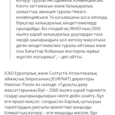
өзгеруі туралы негіздемелік конвенциясын,
Киото хаттамасын және Халықаралық
азаматтық авиация туралы Чикаго
конвенциясына 16-қосымшаны қоса алғанда,
бірқатар халықаралық міндеттемелерді
орындайды. Біз сондай-ақ ИКАО-ның 2050
жылға қарай халықаралық ұшулардан таза
нөлдік шығарындыға қол жеткізу мақсатына
деген міндеттемесіміз туралы айтамыз және
осы бағыттар бойынша жоспарлы жұмыс
жүргізіп жатырмыз", – деп айтты.
ICAO Еуропалық және Солтүстік Атлантикалық
аймақтық бюросының (EUR/NAT) директоры
Николас Ралло өз сөзінде: «Тұрақты даму
мақсаттарының бірі – 2060 жылға қарай парниктік
газдар шығарындыларын нөлге дейін азайту. Бұл
өте өршіл мақсат, сондықтан барлық қатысушы
тараптардың уақтылы әрекеттері маңызды.
Климаттың өзгеруі – өте маңызды мәселе. Бұл