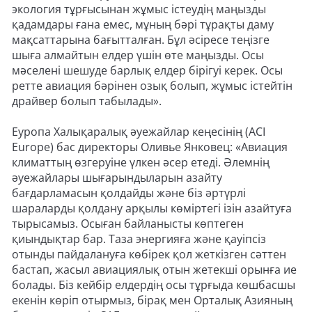
экология тұрғысынан жұмыс істеудің маңызды
қадамдары ғана емес, мұның бәрі тұрақты даму
мақсаттарына бағытталған. Бұл әсіресе теңізге
шыға алмайтын елдер үшін өте маңызды. Осы
мәселені шешуде барлық елдер бірігуі керек. Осы
ретте авиация бәрінен озық болып, жұмыс істейтін
драйвер болып табылады».
Еуропа Халықаралық әуежайлар кеңесінің (ACI
Europe) бас директоры Оливье Янковец: «Авиация
климаттың өзгеруіне үлкен әсер етеді. Әлемнің
әуежайлары шығарындыларын азайту
бағдарламасын қолдайды және біз әртүрлі
шараларды қолдану арқылы көміртегі ізін азайтуға
тырысамыз. Осыған байланысты көптеген
қиындықтар бар. Таза энергияға және қауіпсіз
отынды пайдалануға көбірек қол жеткізген сәттен
бастап, жасыл авиациялық отын жетекші орынға ие
болады. Біз кейбір елдердің осы тұрғыда көшбасшы
екенін көріп отырмыз, бірақ мен Орталық Азияның