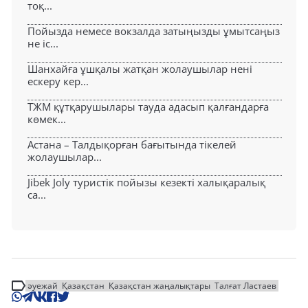
тоқ...
Пойызда немесе вокзалда затыңызды ұмытсаңыз
не іс...
Шанхайға ұшқалы жатқан жолаушылар нені
ескеру кер...
ТЖМ құтқарушылары тауда адасып қалғандарға
көмек...
Астана – Талдықорған бағытында тікелей
жолаушылар...
Jibek Joly туристік пойызы кезекті халықаралық
са...
әуежай
Қазақстан
Қазақстан жаңалықтары
Талғат Ластаев