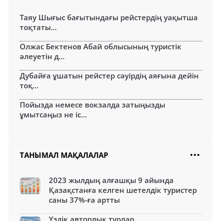
Таяу Шығыс бағытындағы рейстердің уақытша
тоқтаты...
Олжас Бектенов Абай облысының туристік
әлеуетін д...
Дубайға ұшатын рейстер сәуірдің аяғына дейін
тоқ...
Пойызда немесе вокзалда затыңызды
ұмытсаңыз не іс...
ТАНЫМАЛ МАҚАЛАЛАР
2023 жылдың алғашқы 9 айында
Қазақстанға келген шетелдік туристер
саны 37%-ға артты
Үздік авторлық турлар