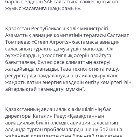
барлық елдерін SAF саясатына сәйкес қосылып,
жұмыс жасағанға шақырамын».
Қазақстан Республикасы Көлік министрлігі
Азаматтық авиация комитетінің төрағасы Салтанат
Томпиева: «Green Airports» бастамасы авиация
саласының тұрақты дамуы үшін маңызды. Ол
әуежайлардың экологиялық әсерін азайтуға
бағытталған, бұл әсіресе климаттың өзгеруі
жағдайында маңызды. Таза технологияға көшу,
ресурстарды пайдалануды оңтайландыру және
жаңартылатын энергия көздерін енгізу көміртегі ізін
айтарлықтай төмендетуі мүмкін".
Қазақстанның авиациялық әкімшілігінің бас
директоры Каталин Раду: «Қазақстанның
авиациялық билігі әлемдік авиация саласының
алдында тұрған проблемаларды шешу бойынша
жаһандық қоғамдастықтың бірыңғай мақсатына