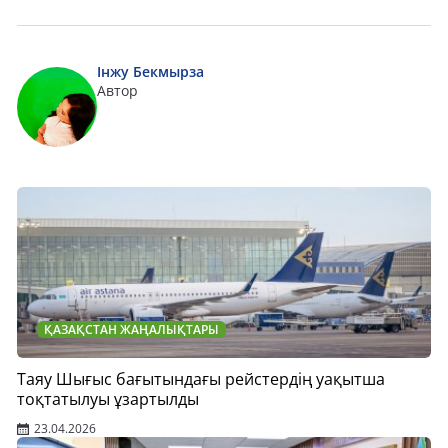
Інжу Бекмырза
Автор
ҚАЗАҚСТАН ЖАҢАЛЫҚТАРЫ
Таяу Шығыс бағытындағы рейстердің уақытша
тоқтатылуы ұзартылды
23.04.2026