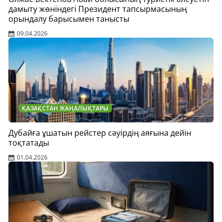
дамыту жөніндегі Президент тапсырмасының
орындалу барысымен танысты
09.04.2026
ҚАЗАҚСТАН ЖАҢАЛЫҚТАРЫ
Дубайға ұшатын рейстер сәуірдің аяғына дейін
тоқтатады
01.04.2026