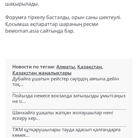
шақырылады.
Форумға тіркелу басталды, орын саны шектеулі.
Қосымша ақпараттар шараның ресми
bewoman.asia сайтында бар.
Новости по тегам:
Алматы
,
Қазақстан
,
Қазақстан жаңалықтары
Дубайға ұшатын рейстер сәуірдің аяғына дейін
тоқ...
Пойызда немесе вокзалда затыңызды ұмытсаңыз
не іс...
Шанхайға ұшқалы жатқан жолаушылар нені
ескеру кер...
ТЖМ құтқарушылары тауда адасып қалғандарға
көмек...