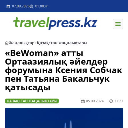
07.08.2026
01:00:41
Жаңалықтар
Қазақстан жаңалықтары
«BeWoman» атты
Ортаазиялық әйелдер
форумына Ксения Собчак
пен Татьяна Бакальчук
қатысады
ҚАЗАҚСТАН ЖАҢАЛЫҚТАРЫ
05.09.2024
11:23