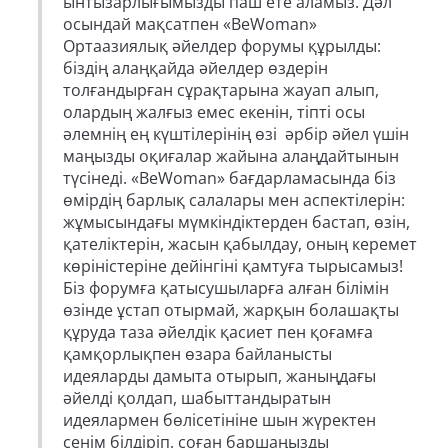
ынтызарлығымызды паш ете аламыз. Дәл
осындай мақсатпен «BeWoman»
Ортаазиялық әйелдер форумы құрылды:
біздің алаңқайда әйелдер өздерін
толғандырған сұрақтарына жауап алып,
олардың жалғыз емес екенін, тіпті осы
әлемнің ең күштілерінің өзі әрбір әйел үшін
маңызды оқиғалар жайына алаңдайтынын
түсінеді. «BeWoman» бағдарламасында біз
өмірдің барлық салалары мен аспектілерін:
жұмысындағы мүмкіндіктерден бастап, өзін,
қателіктерін, жасын қабылдау, оның керемет
көріністеріне дейінгіні қамтуға тырысамыз!
Біз форумға қатысушыларға алған білімін
өзінде ұстап отырмай, жарқын болашақты
құруда таза әйелдік қасиет пен қоғамға
қамқорлықпен өзара байланысты
идеяларды дамыта отырып, жаныңдағы
әйелді қолдап, шабыттандыратын
идеялармен бөлісетініне шын жүректен
сенім білдіріп, соған баршаңызды