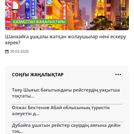
ҚАЗАҚСТАН ЖАҢАЛЫҚТАРЫ
Шанхайға ұшқалы жатқан жолаушылар нені ескеру
керек?
30.03.2026
СОҢҒЫ ЖАҢАЛЫҚТАР
Таяу Шығыс бағытындағы рейстердің уақытша
тоқтаты...
Олжас Бектенов Абай облысының туристік
әлеуетін д...
Дубайға ұшатын рейстер сәуірдің аяғына дейін
тоқ...