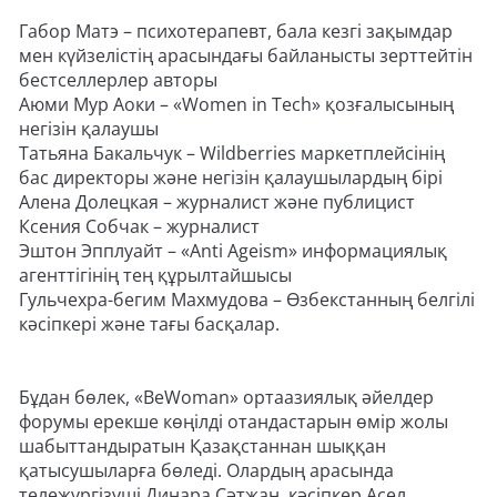
Габор Матэ – психотерапевт, бала кезгі зақымдар
мен күйзелістің арасындағы байланысты зерттейтін
бестселлерлер авторы
Аюми Мур Аоки – «Women in Tech» қозғалысының
негізін қалаушы
Татьяна Бакальчук – Wildberries маркетплейсінің
бас директоры және негізін қалаушылардың бірі
Алена Долецкая – журналист және публицист
Ксения Собчак – журналист
Эштон Эпплуайт – «Anti Ageism» информациялық
агенттігінің тең құрылтайшысы
Гульчехра-бегим Махмудова – Өзбекстанның белгілі
кәсіпкері және тағы басқалар.
Бұдан бөлек, «BeWoman» ортаазиялық әйелдер
форумы ерекше көңілді отандастарын өмір жолы
шабыттандыратын Қазақстаннан шыққан
қатысушыларға бөледі. Олардың арасында
тележүргізуші Динара Сәтжан, кәсіпкер Асел