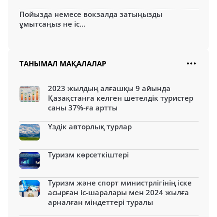
Пойызда немесе вокзалда затыңызды
ұмытсаңыз не іс...
ТАНЫМАЛ МАҚАЛАЛАР
2023 жылдың алғашқы 9 айында
Қазақстанға келген шетелдік туристер
саны 37%-ға артты
Үздік авторлық турлар
Туризм көрсеткіштері
Туризм және спорт министрлігінің іске
асырған іс-шаралары мен 2024 жылға
арналған міндеттері туралы