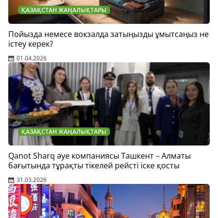
ҚАЗАҚСТАН ЖАҢАЛЫҚТАРЫ
Пойызда немесе вокзалда затыңызды ұмытсаңыз не
істеу керек?
01.04.2026
ҚАЗАҚСТАН ЖАҢАЛЫҚТАРЫ
Qanot Sharq әуе компаниясы Ташкент – Алматы
бағытында тұрақты тікелей рейсті іске қосты
31.03.2026