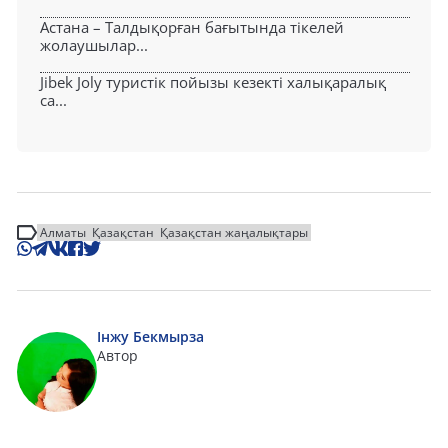
Астана – Талдықорған бағытында тікелей
жолаушылар...
Jibek Joly туристік пойызы кезекті халықаралық
са...
Алматы
Қазақстан
Қазақстан жаңалықтары
Інжу Бекмырза
Автор