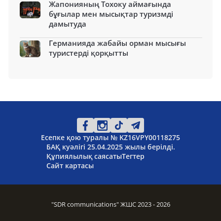
Жапонияның Тохоку аймағында
бұғылар мен мысықтар туризмді
дамытуда
Германияда жабайы орман мысығы
туристерді қорқытты
Есепке қою туралы № KZ16VPY00118275
БАҚ куәлігі 25.04.2025 жылы берілді.
Құпиялылық саясаты
Тегтер
Сайт картасы
"SDR communications" ЖШС 2023 - 2026