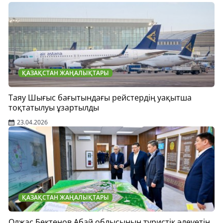
ҚАЗАҚСТАН ЖАҢАЛЫҚТАРЫ
Таяу Шығыс бағытындағы рейстердің уақытша
тоқтатылуы ұзартылды
23.04.2026
ҚАЗАҚСТАН ЖАҢАЛЫҚТАРЫ
Олжас Бектенов Абай облысының туристік әлеуетін