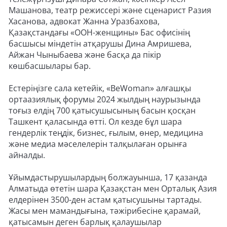
Машанова, театр режиссері және сценарист Разия
Хасанова, адвокат Жанна Уразбахова,
Қазақстандағы «ООН-женщины» Бас офисінің
басшысы міндетін атқарушы Дина Амришева,
Айжан Чыныбаева және басқа да пікір
көшбасшылары бар.
Естеріңізге сала кетейік, «BeWoman» алғашқы
ортаазиялық форумы 2024 жылдың наурызында
тоғыз елдің 700 қатысушысының басын қосқан
Ташкент қаласында өтті. Ол кезде бұл шара
гендерлік теңдік, бизнес, ғылым, өнер, медицина
және медиа мәселелерін талқылаған орынға
айналды.
Ұйымдастырушылардың болжауынша, 17 қазанда
Алматыда өтетін шара Қазақстан мен Орталық Азия
елдерінен 3500-ден астам қатысушыны тартады.
Жасы мен мамандығына, тәжірибесіне қарамай,
қатысамын деген барлық қалаушылар