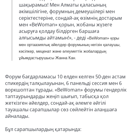
шақырамыз! Мен Алматы қаласының
әкімшілігіне, форумның демеушілері мен
серіктестеріне, сондай-ақ өзімнің достарым
мен «BeWoman» қорын, жобаны жүзеге
асыруға қолдау білдірген баршаға
алғысымды айтамын!», - деді
«BeWoman» қоры
мен ортаазиялық әйелдер форумының негізін қалаушы,
кәсіпкер, меценат және әлеуметтік жобалардың
ұйымдастырушысы Жанна Кан.
Форум бағдарламасы 10 елден келген 50-ден астам
спикердің талқылауынан, 6 панельді сессия мен 6
воркшоптан тұрады. «BeWoman» форумы гендерлік
таптаурындарды жеңіп шығып, табысқа қол
жеткізген әйелдер, сондай-ақ әлемге әйгілі
тауашалы сарапшылар сөз сөйлейтін алаңшаға
айналады.
Бұл сарапшылардың қатарында: