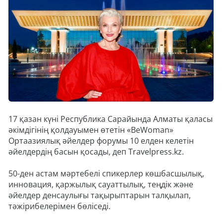
17 қазан күні Республика Сарайында Алматы қаласы
әкімдігінің қолдауымен өтетін «BeWoman»
Ортаазиялық әйелдер форумы 10 елден келетін
әйелдердің басын қосады, деп Travelpress.kz.
50-ден астам мәртебелі спикерлер көшбасшылық,
инновация, қаржылық сауаттылық, теңдік және
әйелдер денсаулығы тақырыптарын талқылап,
тәжірибелерімен бөліседі.