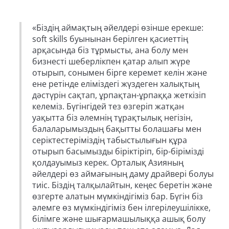
«Біздің аймақтың әйелдері өзінше ерекше:
soft skills буынынан берілген қасиеттің
арқасында біз тұрмысты, ана болу мен
бизнесті шеберлікпен қатар алып жүре
отырып, сонымен бірге керемет келін және
ене ретінде еліміздегі жүздеген халықтың
дәстүрін сақтап, ұрпақтан-ұрпаққа жеткізіп
келеміз. Бүгінгідей тез өзгеріп жатқан
уақытта біз әлемнің тұрақтылық негізін,
балаларымыздың бақытты болашағы мен
серіктестеріміздің табыстылығын құра
отырып басымызды біріктіріп, бір-бірімізді
қолдауымыз керек. Орталық Азияның
әйелдері өз аймағының даму драйвері болуы
тиіс. Біздің талқылайтын, кеңес беретін және
өзгерте алатын мүмкіндігіміз бар. Бүгін біз
әлемге өз мүмкіндігіміз бен ілгерілеушілікке,
білімге және шығармашылыққа ашық болу