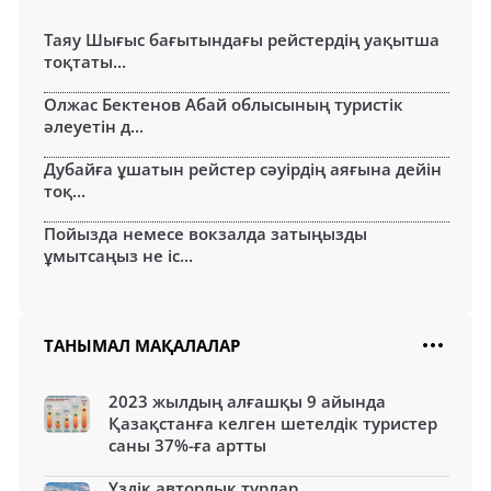
Таяу Шығыс бағытындағы рейстердің уақытша
тоқтаты...
Олжас Бектенов Абай облысының туристік
әлеуетін д...
Дубайға ұшатын рейстер сәуірдің аяғына дейін
тоқ...
Пойызда немесе вокзалда затыңызды
ұмытсаңыз не іс...
ТАНЫМАЛ МАҚАЛАЛАР
2023 жылдың алғашқы 9 айында
Қазақстанға келген шетелдік туристер
саны 37%-ға артты
Үздік авторлық турлар