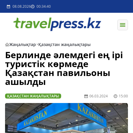
08.08.2026
00:34:40
Жаңалықтар
Қазақстан жаңалықтары
Берлинде әлемдегі ең ірі
туристік көрмеде
Қазақстан павильоны
ашылды
ҚАЗАҚСТАН ЖАҢАЛЫҚТАРЫ
06.03.2024
15:00