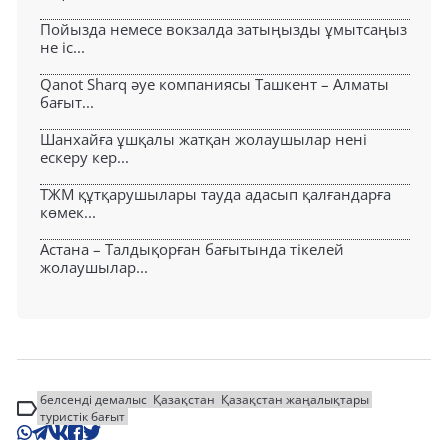
Пойызда немесе вокзалда затыңызды ұмытсаңыз
не іс...
Qanot Sharq әуе компаниясы Ташкент – Алматы
бағыт...
Шанхайға ұшқалы жатқан жолаушылар нені
ескеру кер...
ТЖМ құтқарушылары тауда адасып қалғандарға
көмек...
Астана – Талдықорған бағытында тікелей
жолаушылар...
белсенді демалыс
Қазақстан
Қазақстан жаңалықтары
туристік бағыт