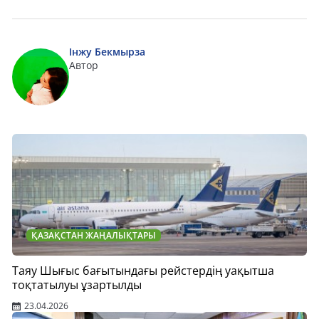
Інжу Бекмырза
Автор
ҚАЗАҚСТАН ЖАҢАЛЫҚТАРЫ
Таяу Шығыс бағытындағы рейстердің уақытша
тоқтатылуы ұзартылды
23.04.2026