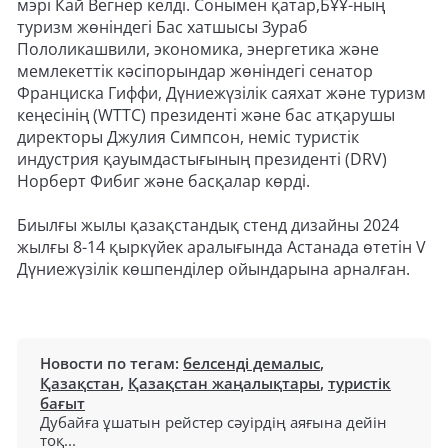
мэрі Кай Вегнер келді. Сонымен қатар,БҰҰ-ның
туризм жөніндегі Бас хатшысы Зураб
Пололикашвили, экономика, энергетика және
мемлекеттік кәсіпорындар жөніндегі сенатор
Франциска Гиффи, Дүниежүзілік саяхат және туризм
кеңесінің (WTTC) президенті және бас атқарушы
директоры Джулия Симпсон, неміс туристік
индустрия қауымдастығының президенті (DRV)
Норберт Фибиг және басқалар көрді.
Биылғы жылы қазақстандық стенд дизайны 2024
жылғы 8-14 қыркүйек аралығында Астанада өтетін V
Дүниежүзілік көшпенділер ойындарына арналған.
Новости по тегам:
белсенді демалыс
,
Қазақстан
,
Қазақстан жаңалықтары
,
туристік
бағыт
Дубайға ұшатын рейстер сәуірдің аяғына дейін
тоқ...