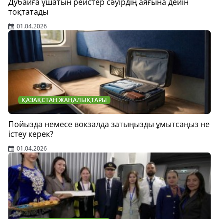
Дубайға ұшатын рейстер сәуірдің аяғына дейін
тоқтатады
01.04.2026
ҚАЗАҚСТАН ЖАҢАЛЫҚТАРЫ
Пойызда немесе вокзалда затыңызды ұмытсаңыз не
істеу керек?
01.04.2026