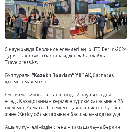
5 науырызда Берлинде әлемдегі ең ірі ITB Berlin-2024
туристік көрмесі басталды, деп хабарлайды
Travelpress.kz.
Бұл туралы
“Kazakh Tourism” ҰК” АҚ
баспасөз
қызметі мәлім етті.
Ол Германияның астанасында 7 наурызға дейін
өтеді. Қазақстаннан көрмеге туризм саласының 23
өкілі мен Алматы, Шымкент қалаларының, Түркістан
және Жетісу облыстарының басшылығы қатысуда.
Ашылу күні еліміздің стендін тамашалауға Берлин