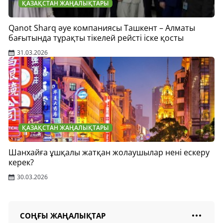
ҚАЗАҚСТАН ЖАҢАЛЫҚТАРЫ
Qanot Sharq әуе компаниясы Ташкент – Алматы
бағытында тұрақты тікелей рейсті іске қосты
31.03.2026
ҚАЗАҚСТАН ЖАҢАЛЫҚТАРЫ
Шанхайға ұшқалы жатқан жолаушылар нені ескеру
керек?
30.03.2026
СОҢҒЫ ЖАҢАЛЫҚТАР