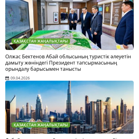
ҚАЗАҚСТАН ЖАҢАЛЫҚТАРЫ
Олжас Бектенов Абай облысының туристік әлеуетін
дамыту жөніндегі Президент тапсырмасының
орындалу барысымен танысты
09.04.2026
ҚАЗАҚСТАН ЖАҢАЛЫҚТАРЫ