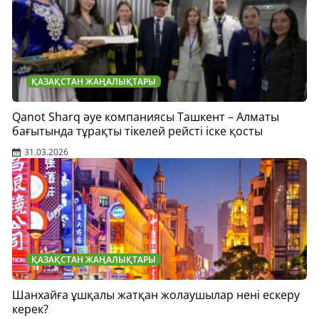
ҚАЗАҚСТАН ЖАҢАЛЫҚТАРЫ
Qanot Sharq әуе компаниясы Ташкент – Алматы
бағытында тұрақты тікелей рейсті іске қосты
31.03.2026
ҚАЗАҚСТАН ЖАҢАЛЫҚТАРЫ
Шанхайға ұшқалы жатқан жолаушылар нені ескеру
керек?