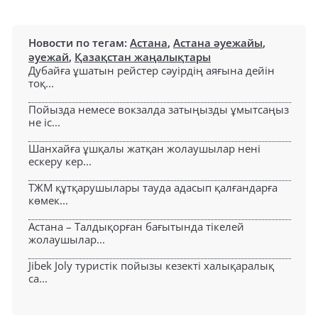
Новости по тегам:
Астана
,
Астана әуежайы
,
әуежай
,
Қазақстан жаңалықтары
Дубайға ұшатын рейстер сәуірдің аяғына дейін
тоқ...
Пойызда немесе вокзалда затыңызды ұмытсаңыз
не іс...
Шанхайға ұшқалы жатқан жолаушылар нені
ескеру кер...
ТЖМ құтқарушылары тауда адасып қалғандарға
көмек...
Астана – Талдықорған бағытында тікелей
жолаушылар...
Jibek Joly туристік пойызы кезекті халықаралық
са...