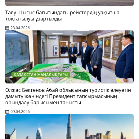
Таяу Шығыс бағытындағы рейстердің уақытша
тоқтатылуы ұзартылды
23.04.2026
ҚАЗАҚСТАН ЖАҢАЛЫҚТАРЫ
Олжас Бектенов Абай облысының туристік әлеуетін
дамыту жөніндегі Президент тапсырмасының
орындалу барысымен танысты
09.04.2026