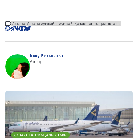
Астана
Астана әуежайы
әуежай
Қазақстан жаңалықтары
Інжу Бекмырза
Автор
ҚАЗАҚСТАН ЖАҢАЛЫҚТАРЫ