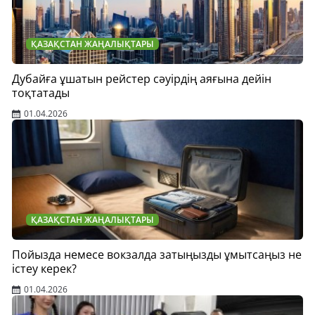
ҚАЗАҚСТАН ЖАҢАЛЫҚТАРЫ
Дубайға ұшатын рейстер сәуірдің аяғына дейін
тоқтатады
01.04.2026
ҚАЗАҚСТАН ЖАҢАЛЫҚТАРЫ
Пойызда немесе вокзалда затыңызды ұмытсаңыз не
істеу керек?
01.04.2026