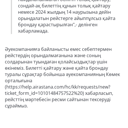
сондай-ақ билеттің құнын толық қайтару
немесе 2024 жылдың 14 наурызына дейін
орындалатын рейстерге айыппұлсыз қайта
брондау қарастырылған",- делінген
хабарламада.
Әуекомпанияға байланысты емес себептермен
рейстердің орындалмағанына және соның
солдарынан туындаған қолайсыздықтар үшін
өкінеміз. Билетті қайтару және қайта брондау
туралы сұрақтар бойынша әуекомпанияның Көмек
орталығына
(https://help.airastana.com/hc/kk/requests/new?
ticket_form_id=10101484757522%20) хабарласып,
рейсттің мәртебесін ресми сайтынан тексеруді
сұраймыз.