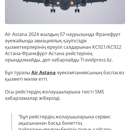
Air Astana 2024 жылдың 07 наурызында Франкфурт
әуежайында авиациялық қауіпсіздік
қызметкерлерінің ереуілі салдарынан KС921/KС922
Астана-Франкфурт-Астана рейстерінің
орындалмайды, деп хабарлайды Travelpress.kz.
Бұл туралы
Air Astana
әуекомпаниясының баспасөз
қызметі мәлім етті.
Осы рейстердің жолаушыларына тиісті SMS
хабарламалар жіберілді.
"Бұл рейстердің жолаушыларына сервис
ақысынанан басқа билеттің
пайдаланылмаған бөлігін толық қайтару,