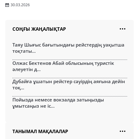
30.03.2026
СОҢҒЫ ЖАҢАЛЫҚТАР
Таяу Шығыс бағытындағы рейстердің уақытша
тоқтаты...
Олжас Бектенов Абай облысының туристік
әлеуетін д...
Дубайға ұшатын рейстер сәуірдің аяғына дейін
тоқ...
Пойызда немесе вокзалда затыңызды
ұмытсаңыз не іс...
ТАНЫМАЛ МАҚАЛАЛАР