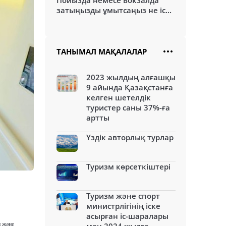
Пойызда немесе вокзалда
затыңызды ұмытсаңыз не іс...
ТАНЫМАЛ МАҚАЛАЛАР
2023 жылдың алғашқы
9 айында Қазақстанға
келген шетелдік
туристер саны 37%-ға
артты
Үздік авторлық турлар
Туризм көрсеткіштері
Туризм және спорт
министрлігінің іске
асырған іс-шаралары
н
және