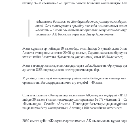
бүгінде
№7/8 «Алматы-2 – Саратов» бағыты
бойынша жолға шықты. Бұл 
«Мемлекет басшысы өз Жолдауында жолаушылар вагондарын
өтті. Осы тапсырманы орындау аясында компаниямыз жылжы
«Алматы – Саратов» бағытына арналған жаңа вагондар өң
тасымалы» АҚ Басқарма төрағасы Әнуар Ахметжанов
.
Жаңа құрамда
әр пойызда 10 вагон бар,
оның ішінде
5 купелік және 5 пл
Алматы станциясынан сағат 20:00-де шығып, Саратов қаласына бір күнн
күннен кейін Алматыға
(Қазақстан уақытымен)
сағат 06:54-те келеді.
Жаңа вагондар
халықаралық стандарттарға сай
жобаланған. Әр купеде
эр
арналған USB порттары және электр розеткалары
бар.
Мүмкіндігі шектеулі жолаушылар үшін
арнайы бейімделген купелер мен
орнатылған
.
Вагондардың
қызмет ету мерзімі – 40 жыл.
Соңғы екі жылда
«Жолаушылар тасымалы» АҚ
отандық өндіруші «ЗИК
ішінде
30 вагон
Ұлттық тасымалдаушы тарапынан
№ 7/8 «Алматы-2 – С
«Қызылорда – Семей», «Алматы – Павлодар»
бағыттарында да жүріп ж
пайдалануға беру жоспарланған.
Алғашқы 100 вагон
биыл жеткізіледі.
2030 жылға дейін
«Жолаушылар тасымалы» АҚ
жылжымалы
құрам пар