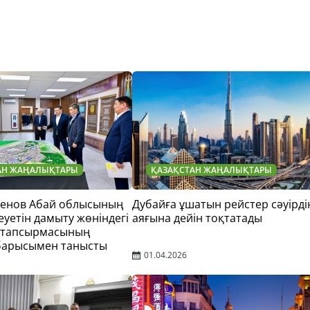
АН ЖАҢАЛЫҚТАРЫ
ҚАЗАҚСТАН ЖАҢАЛЫҚТАРЫ
тенов Абай облысының
Дубайға ұшатын рейстер сәуірді
еуетін дамыту жөніндегі
аяғына дейін тоқтатады
 тапсырмасының
барысымен танысты
01.04.2026