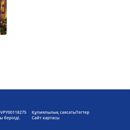
6VPY00118275
Құпиялылық саясаты
Тегтер
ы берілді.
Сайт картасы