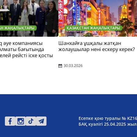
АН ЖАҢАЛЫҚТАРЫ
ҚАЗАҚСТАН ЖАҢАЛЫҚТАРЫ
q әуе компаниясы
Шанхайға ұшқалы жатқан
 Алматы бағытында
жолаушылар нені ескеру керек?
елей рейсті іске қосты
30.03.2026
Есепке қою туралы № KZ1
БАҚ куәлігі 25.04.2025 жыл