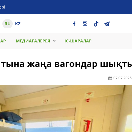
ері
RU
KZ
ТАР
МЕДИАГАЛЕРЕЯ
ІС-ШАРАЛАР
ытына жаңа вагондар шықт
07.07.2025