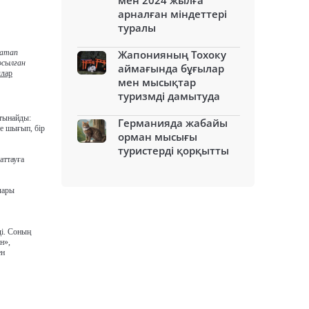
мен 2024 жылға
арналған міндеттері
туралы
 атап
Жапонияның Тохоку
осылған
аймағында бұғылар
лар
мен мысықтар
туризмді дамытуда
тынайды:
Германияда жабайы
те шығып, бір
орман мысығы
туристерді қорқытты
аттауға
лары
ді. Соның
н»,
ен