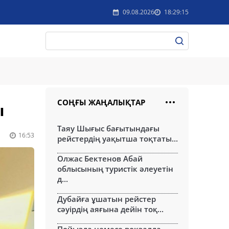
09.08.2026
18:29:15
СОҢҒЫ ЖАҢАЛЫҚТАР
ы
Таяу Шығыс бағытындағы
16:53
рейстердің уақытша тоқтаты...
Олжас Бектенов Абай
облысының туристік әлеуетін
д...
Дубайға ұшатын рейстер
сәуірдің аяғына дейін тоқ...