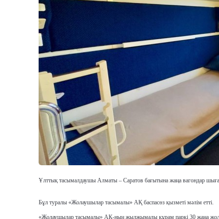
Ұлттық тасымалдаушы Алматы – Саратов бағытына жаңа вагондар шығард
Бұл туралы
«Жолаушылар тасымалы» АҚ баспасөз қызметі мәлім етті.
«Жолаушылар тасымалы» АҚ-ның
жылжымалы құрам паркі 30 жаңа ж