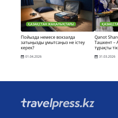
ҚАЗАҚСТАН ЖАҢАЛЫҚТАРЫ
ҚАЗАҚСТ
Пойызда немесе вокзалда
Qanot Shar
затыңызды ұмытсаңыз не істеу
Ташкент –
керек?
тұрақты тік
01.04.2026
31.03.2026