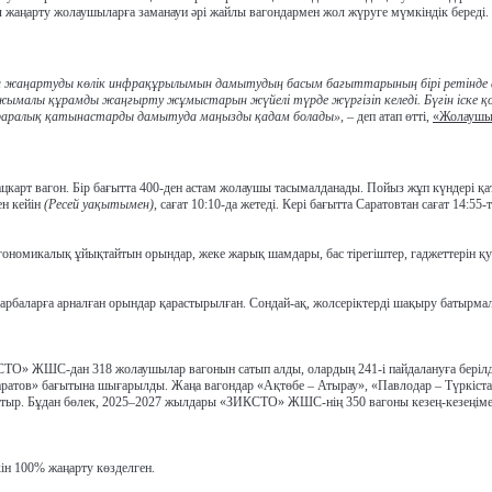
жаңарту жолаушыларға заманауи әрі жайлы вагондармен жол жүруге мүмкіндік береді.
 жаңартуды көлік инфрақұрылымын дамытудың басым бағыттарының бірі ретінде
малы құрамды жаңғырту жұмыстарын жүйелі түрде жүргізіп келеді. Бүгін іске қ
іраралық қатынастарды дамытуда маңызды қадам болады»,
– деп атап өтті,
«Жолаушы
ацкарт вагон.
Бір бағытта
400-ден астам жолаушы
тасымалданады.
Пойыз жұп күндері қа
ен кейін
(Ресей уақытымен),
сағат 10:10-да жетеді. Кері бағытта Саратовтан сағат 14:55-
гономикалық ұйықтайтын орындар, жеке жарық шамдары, бас тірегіштер, гаджеттерін қу
 арбаларға
арналған орындар қарастырылған. Сондай-ақ, жолсеріктерді
шақыру батырма
СТО» ЖШС-дан 318 жолаушылар вагонын сатып алды,
олардың 241-і пайдалануға беріл
аратов» бағытына шығарылды.
Жаңа вагондар
«Ақтөбе – Атырау», «Павлодар – Түркіста
атыр. Бұдан бөлек, 2025–2027 жылдары
«ЗИКСТО» ЖШС-нің 350 вагоны
кезең-кезеңім
кін 100% жаңарту
көзделген.