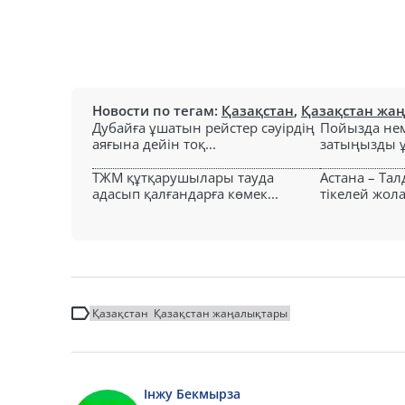
Новости по тегам:
Қазақстан
,
Қазақстан жа
Дубайға ұшатын рейстер сәуірдің
Пойызда нем
аяғына дейін тоқ...
затыңызды ұм
ТЖМ құтқарушылары тауда
Астана – Та
адасып қалғандарға көмек...
тікелей жол
Қазақстан
Қазақстан жаңалықтары
Інжу Бекмырза