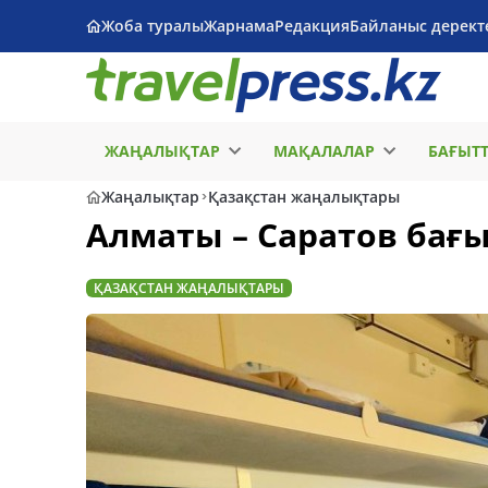
Жоба туралы
Жарнама
Редакция
Байланыс дерект
ЖАҢАЛЫҚТАР
МАҚАЛАЛАР
БАҒЫТ
Жаңалықтар
Қазақстан жаңалықтары
Алматы – Саратов бағ
ҚАЗАҚСТАН ЖАҢАЛЫҚТАРЫ