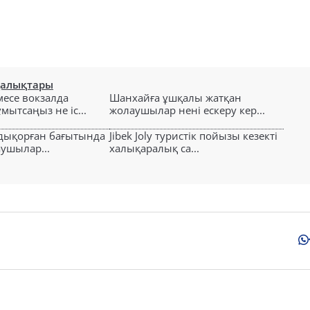
ңалықтары
есе вокзалда
Шанхайға ұшқалы жатқан
ытсаңыз не іс...
жолаушылар нені ескеру кер...
лдықорған бағытында
Jibek Joly туристік пойызы кезекті
аушылар...
халықаралық са...