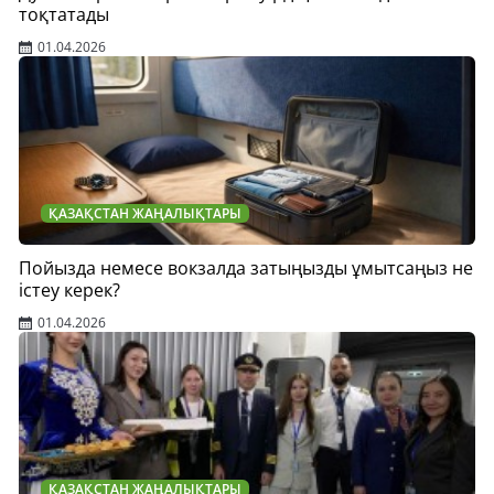
тоқтатады
01.04.2026
ҚАЗАҚСТАН ЖАҢАЛЫҚТАРЫ
Пойызда немесе вокзалда затыңызды ұмытсаңыз не
істеу керек?
01.04.2026
ҚАЗАҚСТАН ЖАҢАЛЫҚТАРЫ