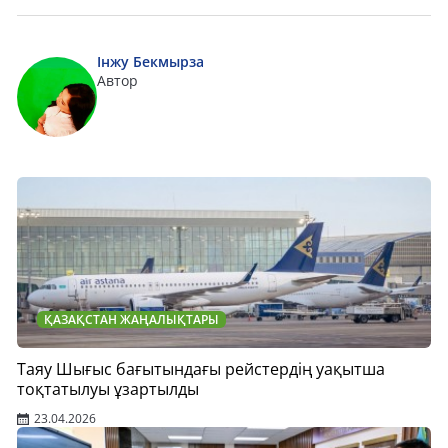
Інжу Бекмырза
Автор
ҚАЗАҚСТАН ЖАҢАЛЫҚТАРЫ
Таяу Шығыс бағытындағы рейстердің уақытша
тоқтатылуы ұзартылды
23.04.2026