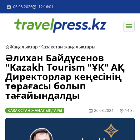
06.08.2026
12:16:01
Жаңалықтар
Қазақстан жаңалықтары
Әлихан Байдүсенов
"Kazakh Tourism "ҰК" АҚ
Директорлар кеңесінің
төрағасы болып
тағайындалды
ҚАЗАҚСТАН ЖАҢАЛЫҚТАРЫ
26.08.2024
14:35