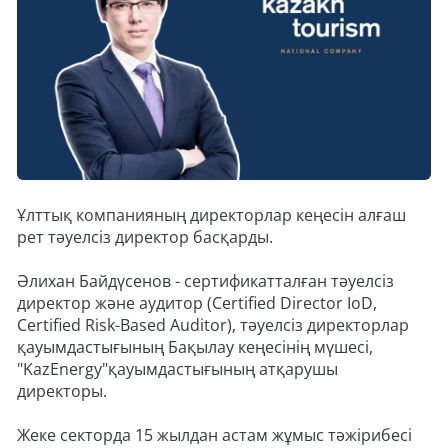
Ұлттық компанияның директорлар кеңесін алғаш
рет тәуелсіз директор басқарды.
Әлихан Байдүсенов - сертификатталған тәуелсіз
директор және аудитор (Certified Director IoD,
Certified Risk-Based Auditor), тәуелсіз директорлар
қауымдастығының Бақылау кеңесінің мүшесі,
"KazEnergy"қауымдастығының атқарушы
директоры.
Жеке секторда 15 жылдан астам жұмыс тәжірибесі