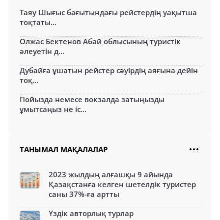
Таяу Шығыс бағытындағы рейстердің уақытша
тоқтаты...
Олжас Бектенов Абай облысының туристік
әлеуетін д...
Дубайға ұшатын рейстер сәуірдің аяғына дейін
тоқ...
Пойызда немесе вокзалда затыңызды
ұмытсаңыз не іс...
ТАНЫМАЛ МАҚАЛАЛАР
2023 жылдың алғашқы 9 айында
Қазақстанға келген шетелдік туристер
саны 37%-ға артты
Үздік авторлық турлар