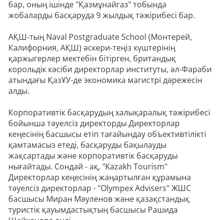
бар, оның ішінде "Қазмұнайгаз" тобында
жобаларды басқаруда 9 жылдық тәжірибесі бар.
АҚШ-тың Naval Postgraduate School (Монтерей,
Калифорния, АҚШ) әскери-теңіз күштерінің
қаржыгерлер мектебін бітірген, британдық
корольдік кәсіби директорлар институты, әл-Фараби
атындағы ҚазҰУ-де экономика магистрі дәрежесін
алды.
Корпоративтік басқарудың халықаралық тәжірибесі
бойынша тәуелсіз директорды Директорлар
кеңесінің басшысы етіп тағайындау объективтілікті
қамтамасыз етеді, басқаруды бақылауды
жақсартады және корпоративтік басқаруды
нығайтады. Сондай - ақ, "Kazakh Tourism"
Директорлар кеңесінің жаңартылған құрамына
тәуелсіз директорлар - "Olympex Advisers" ЖШС
басшысы Миран Мәуленов және қазақстандық
туристік қауымдастықтың басшысы Рашида