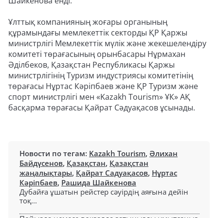
Шайкенова енді.
Ұлттық компанияның жоғары органының
құрамындағы мемлекеттік секторды ҚР Қаржы
министрлігі Мемлекеттік мүлік және жекешелендіру
комитеті төрағасының орынбасары Нұрмахан
Әділбеков, Қазақстан Республикасы Қаржы
министрлігінің Туризм индустриясы комитетінің
төрағасы Нұртас Кәріпбаев және ҚР Туризм және
спорт министрлігі мен «Kazakh Tourism» ҰК» АҚ
басқарма төрағасы Қайрат Сәдуақасов ұсынады.
Новости по тегам:
Kazakh Tourism
,
Әлихан
Байдүсенов
,
Қазақстан
,
Қазақстан
жаңалықтары
,
Қайрат Садуақасов
,
Нұртас
Кәріпбаев
,
Рашида Шайкенова
Дубайға ұшатын рейстер сәуірдің аяғына дейін
тоқ...