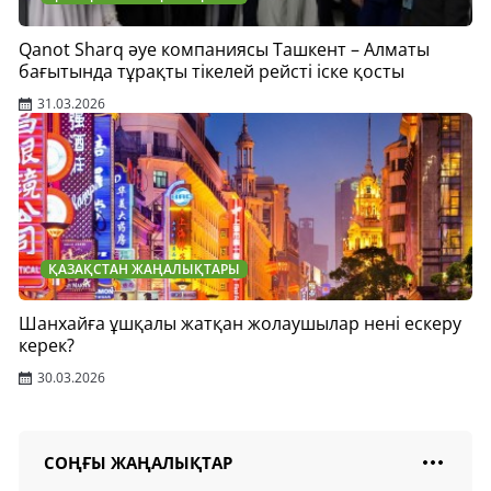
Qanot Sharq әуе компаниясы Ташкент – Алматы
бағытында тұрақты тікелей рейсті іске қосты
31.03.2026
ҚАЗАҚСТАН ЖАҢАЛЫҚТАРЫ
Шанхайға ұшқалы жатқан жолаушылар нені ескеру
керек?
30.03.2026
СОҢҒЫ ЖАҢАЛЫҚТАР