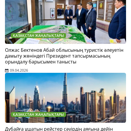
ҚАЗАҚСТАН ЖАҢАЛЫҚТАРЫ
Олжас Бектенов Абай облысының туристік әлеуетін
дамыту жөніндегі Президент тапсырмасының
орындалу барысымен танысты
09.04.2026
ҚАЗАҚСТАН ЖАҢАЛЫҚТАРЫ
Дубайға ұшатын рейстер сәуірдің аяғына дейін