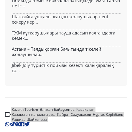
Пойызда немесе вокзалда затыңызды ұмытсаңыз
не іс...
Шанхайға ұшқалы жатқан жолаушылар нені
ескеру кер...
ТЖМ құтқарушылары тауда адасып қалғандарға
көмек...
Астана – Талдықорған бағытында тікелей
жолаушылар...
Jibek Joly туристік пойызы кезекті халықаралық
са...
Kazakh Tourism
Әлихан Байдүсенов
Қазақстан
Қазақстан жаңалықтары
Қайрат Садуақасов
Нұртас Кәріпбаев
Рашида Шайкенова