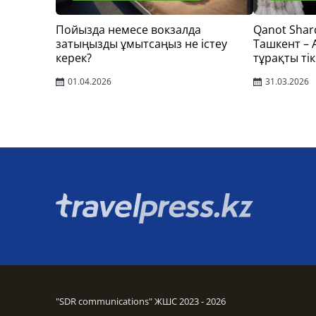
Пойызда немесе вокзалда
Qanot Shar
затыңызды ұмытсаңыз не істеу
Ташкент –
керек?
тұрақты тік
01.04.2026
31.03.2026
"SDR communications" ЖШС 2023 - 2026