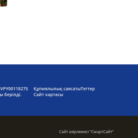
6VPY00118275
Құпиялылық саясаты
Тегтер
ы берілді.
Сайт картасы
Сайт әзірлемесі “
СмартСайт
”