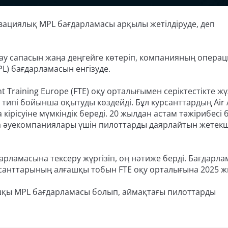
овациялық MPL бағдарламасы арқылы жетілдіруде, деп
ау сапасын жаңа деңгейге көтеріп, компанияның опера
MPL) бағдарламасын енгізуде.
 Training Europe (FTE) оқу орталығымен серіктестікте жү
 типі бойынша оқытуды көздейді. Бұл курсанттардың Air 
кірісуіне мүмкіндік береді. 20 жылдан астам тәжірибесі 
 да әуекомпаниялары үшін пилоттарды даярлайтын жетекш
арламасына тексеру жүргізіп, оң нәтиже берді. Бағдарл
урсанттарының алғашқы тобын FTE оқу орталығына 2025 
шқы MPL бағдарламасы болып, аймақтағы пилоттарды