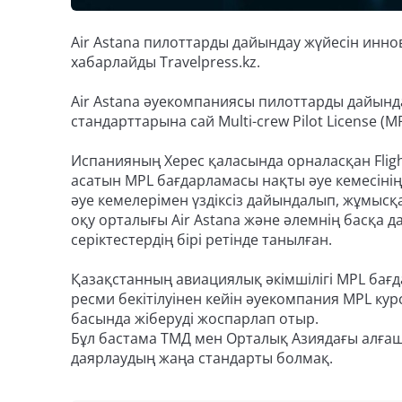
Air Astana пилоттарды дайындау жүйесін инн
хабарлайды Travelpress.kz.
Air Astana әуекомпаниясы пилоттарды дайынд
стандарттарына сай Multi-crew Pilot License (
Испанияның Херес қаласында орналасқан Flight
асатын MPL бағдарламасы нақты әуе кемесінің
әуе кемелерімен үздіксіз дайындалып, жұмысқа 
оқу орталығы Air Astana және әлемнің басқа
серіктестердің бірі ретінде танылған.
Қазақстанның авиациялық әкімшілігі MPL бағд
ресми бекітілуінен кейін әуекомпания MPL к
басында жіберуді жоспарлап отыр.
Бұл бастама ТМД мен Орталық Азиядағы алға
даярлаудың жаңа стандарты болмақ.