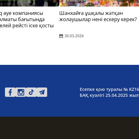
q әуе компаниясы
Шанхайға ұшқалы жатқан
 Алматы бағытында
жолаушылар нені ескеру керек?
елей рейсті іске қосты
30.03.2026
Есепке қою туралы № KZ1
БАҚ куәлігі 25.04.2025 жыл