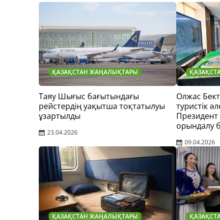
ҚАЗАҚСТАН ЖАҢАЛЫҚТАРЫ
ҚАЗАҚСТ
Таяу Шығыс бағытындағы
Олжас Бек
рейстердің уақытша тоқтатылуы
туристік әл
ұзартылды
Президент
орындалу 
23.04.2026
09.04.2026
ҚАЗАҚСТАН ЖАҢАЛЫҚТАРЫ
ҚАЗАҚСТ