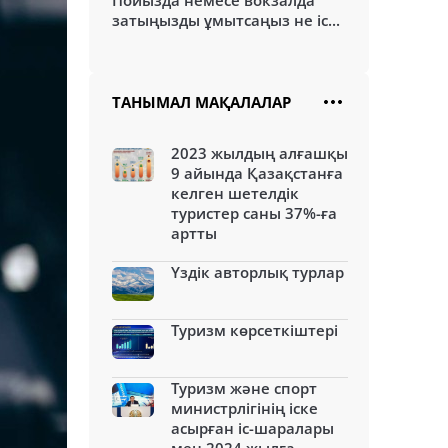
Пойызда немесе вокзалда
затыңызды ұмытсаңыз не іс...
ТАНЫМАЛ МАҚАЛАЛАР
2023 жылдың алғашқы
9 айында Қазақстанға
келген шетелдік
туристер саны 37%-ға
артты
Үздік авторлық турлар
Туризм көрсеткіштері
Туризм және спорт
министрлігінің іске
асырған іс-шаралары