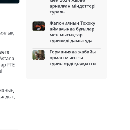
мен 2024 жылға
арналған міндеттері
туралы
Жапонияның Тохоку
аймағында бұғылар
циялық
мен мысықтар
туризмді дамытуда
зеге
Германияда жабайы
орман мысығы
Astana
туристерді қорқытты
бар FTE
і
аманың
жылдың