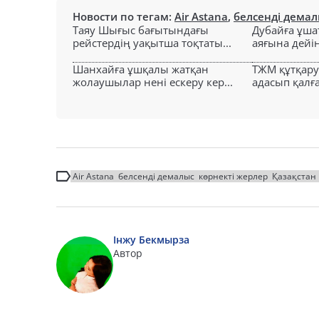
Новости по тегам:
Air Astana
,
белсенді демал
Таяу Шығыс бағытындағы
Дубайға ұша
рейстердің уақытша тоқтаты...
аяғына дейін 
Шанхайға ұшқалы жатқан
ТЖМ құтқар
жолаушылар нені ескеру кер...
адасып қалға
Air Astana
белсенді демалыс
көрнекті жерлер
Қазақстан
Інжу Бекмырза
Автор