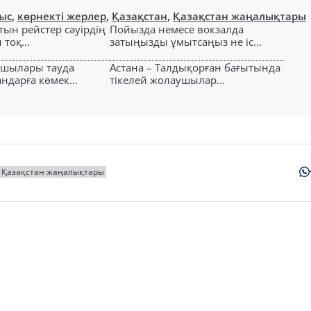
ыс
,
көрнекті жерлер
,
Қазақстан
,
Қазақстан жаңалықтары
тын рейстер сәуірдің
Пойызда немесе вокзалда
тоқ...
затыңызды ұмытсаңыз не іс...
ушылары тауда
Астана – Талдықорған бағытында
ндарға көмек...
тікелей жолаушылар...
Қазақстан жаңалықтары