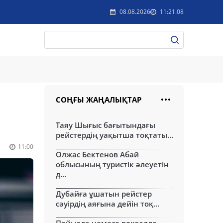
08.08.2026
11:21:08
СОҢҒЫ ЖАҢАЛЫҚТАР
е
Таяу Шығыс бағытындағы
рейстердің уақытша тоқтаты...
11:00
Олжас Бектенов Абай
облысының туристік әлеуетін
д...
Дубайға ұшатын рейстер
сәуірдің аяғына дейін тоқ...