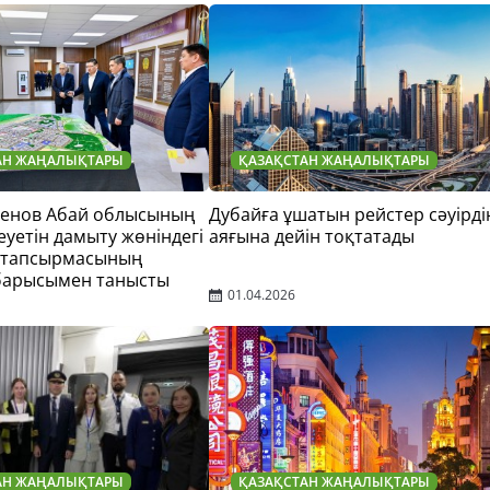
АН ЖАҢАЛЫҚТАРЫ
ҚАЗАҚСТАН ЖАҢАЛЫҚТАРЫ
тенов Абай облысының
Дубайға ұшатын рейстер сәуірді
еуетін дамыту жөніндегі
аяғына дейін тоқтатады
 тапсырмасының
барысымен танысты
01.04.2026
АН ЖАҢАЛЫҚТАРЫ
ҚАЗАҚСТАН ЖАҢАЛЫҚТАРЫ