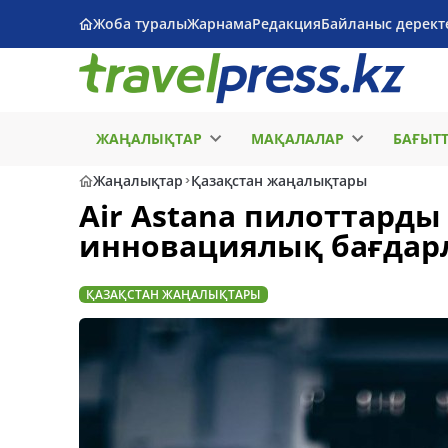
Жоба туралы
Жарнама
Редакция
Байланыс дерект
ЖАҢАЛЫҚТАР
МАҚАЛАЛАР
БАҒЫТ
Жаңалықтар
Қазақстан жаңалықтары
Air Astana пилоттарды
инновациялық бағдар
ҚАЗАҚСТАН ЖАҢАЛЫҚТАРЫ