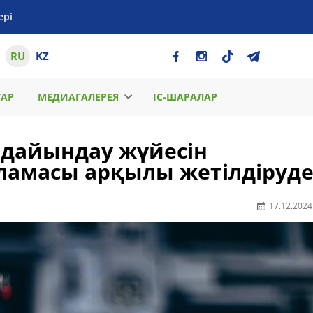
ері
RU
KZ
ТАР
МЕДИАГАЛЕРЕЯ
ІС-ШАРАЛАР
 дайындау жүйесін
ламасы арқылы жетілдіруд
17.12.2024