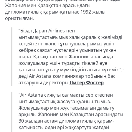
Жапония мен Қазақстан арасындағы
дипломатиялық қарым-қатынас 1992 жылы
орнатылған.
“Біздің Japan Airlines-пен
ынтымақтастығымыз халықаралық желімізді
кеңейтетін және тұтынушыларымыз үшін
көбірек саяхат нүктелерін ұсынатын үлкен
шара. Қазақстан мен Жапония арасында
жолаушылар үшін тұрақты тікелей әуе
қатынасын ұсыну мүмкіндігін асыға күтеміз.”,-
деді Air Astana компаниялар тобының бас
атқарушы директоры
Питер Фостер
.
“Air Astana сияқты салмақты серіктеспен
ынтымақтастық жасауға қуаныштымыз.
Жолаушылар мен жүк тасымалын дамыту
арқылы Жапония мен Қазақстан арасындағы
30 жылдан астам дипломатиялық қарым-
қатынасты одан әрі жақсартуға жағдай