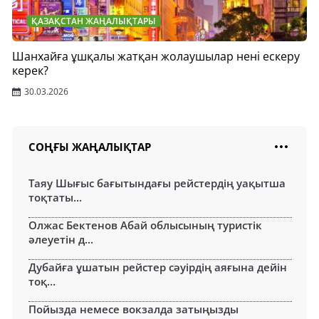
ҚАЗАҚСТАН ЖАҢАЛЫҚТАРЫ
Шанхайға ұшқалы жатқан жолаушылар нені ескеру
керек?
30.03.2026
СОҢҒЫ ЖАҢАЛЫҚТАР
Таяу Шығыс бағытындағы рейстердің уақытша
тоқтаты...
Олжас Бектенов Абай облысының туристік
әлеуетін д...
Дубайға ұшатын рейстер сәуірдің аяғына дейін
тоқ...
Пойызда немесе вокзалда затыңызды