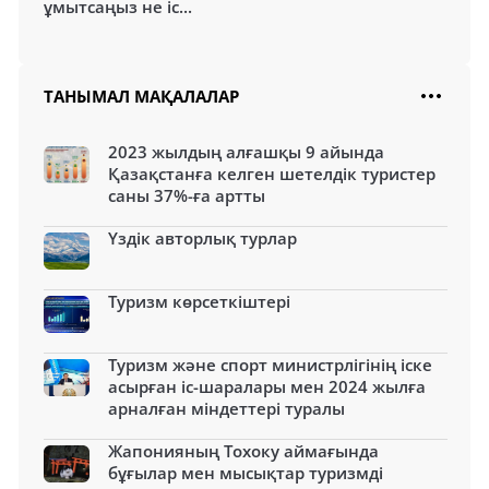
ұмытсаңыз не іс...
ТАНЫМАЛ МАҚАЛАЛАР
2023 жылдың алғашқы 9 айында
Қазақстанға келген шетелдік туристер
саны 37%-ға артты
Үздік авторлық турлар
Туризм көрсеткіштері
Туризм және спорт министрлігінің іске
асырған іс-шаралары мен 2024 жылға
арналған міндеттері туралы
Жапонияның Тохоку аймағында
бұғылар мен мысықтар туризмді