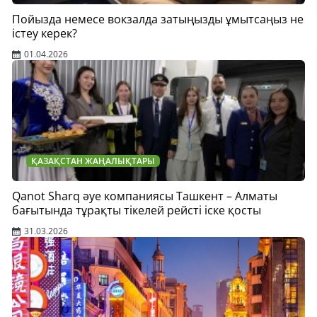
Пойызда немесе вокзалда затыңызды ұмытсаңыз не
істеу керек?
01.04.2026
ҚАЗАҚСТАН ЖАҢАЛЫҚТАРЫ
Qanot Sharq әуе компаниясы Ташкент – Алматы
бағытында тұрақты тікелей рейсті іске қосты
31.03.2026