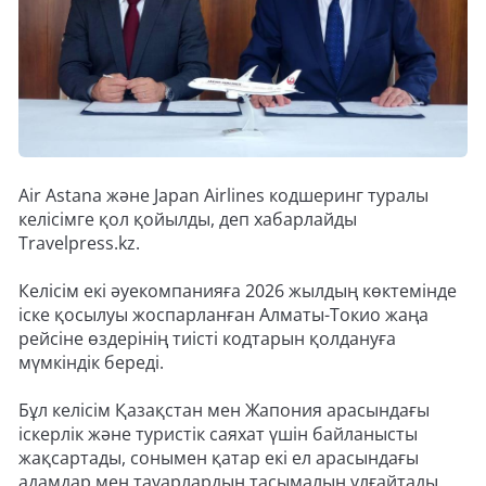
Air Astana және Japan Airlines кодшеринг туралы
келісімге қол қойылды, деп хабарлайды
Travelpress.kz.
Келісім екі әуекомпанияға 2026 жылдың көктемінде
іске қосылуы жоспарланған Алматы-Токио жаңа
рейсіне өздерінің тиісті кодтарын қолдануға
мүмкіндік береді.
Бұл келісім Қазақстан мен Жапония арасындағы
іскерлік және туристік саяхат үшін байланысты
жақсартады, сонымен қатар екі ел арасындағы
адамдар мен тауарлардың тасымалын ұлғайтады.