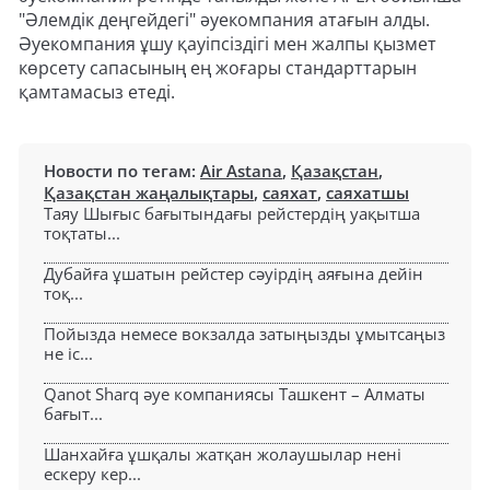
"Әлемдік деңгейдегі" әуекомпания атағын алды.
Әуекомпания ұшу қауіпсіздігі мен жалпы қызмет
көрсету сапасының ең жоғары стандарттарын
қамтамасыз етеді.
Новости по тегам:
Air Astana
,
Қазақстан
,
Қазақстан жаңалықтары
,
саяхат
,
саяхатшы
Таяу Шығыс бағытындағы рейстердің уақытша
тоқтаты...
Дубайға ұшатын рейстер сәуірдің аяғына дейін
тоқ...
Пойызда немесе вокзалда затыңызды ұмытсаңыз
не іс...
Qanot Sharq әуе компаниясы Ташкент – Алматы
бағыт...
Шанхайға ұшқалы жатқан жолаушылар нені
ескеру кер...