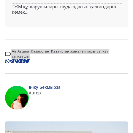
ТЖМ құтқарушылары тауда адасып қалғандарға
көмек...
Air Astana
Қазақстан
Қазақстан жаңалықтары
саяхат
саяхатшы
Інжу Бекмырза
Автор