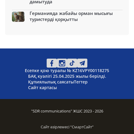
дамытуда
Германияда жабайы орман мысығы
туристерді қорқытты
Есепке қою туралы № KZ16VPY00118275
БАҚ куәлігі 25.04.2025 жылы берілді.
Құпиялылық саясаты
Тегтер
Сайт картасы
"SDR communications" ЖШС 2023 - 2026
Сайт әзірлемесі “
СмартСайт
”