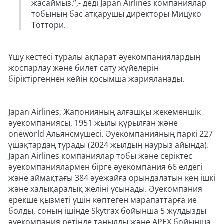
жасаймыз.”,- деді Japan Airlines компаниялар
тобының бас атқарушы директоры Мицуко
Тоттори.
Ұшу кестесі туралы ақпарат әуекомпаниялардың
жоспарлау және билет сату жүйелерін
біріктіргеннен кейін қосымша жарияланады.
Japan Airlines, Жапонияның алғашқы жекеменшік
әуекомпаниясы, 1951 жылы құрылған және
oneworld Альянсмүшесі. Әуекомпанияның паркі 227
ұшақтардаң тұрады (2024 жылдың наурыз айында).
Japan Airlines компаниялар тобы және серіктес
әуекомпаниялармен бірге әуекомпания 66 елдегі
және аймақтағы 384 әуежайға орындалатын кең ішкі
және халықаралық желіні ұсынады. Әуекомпания
ерекше қызметі үшін көптеген марапаттарға ие
болды, соның ішінде Skytrax бойынша 5 жұлдызды
әуекомпания ретінде танылды және APEX бойынша