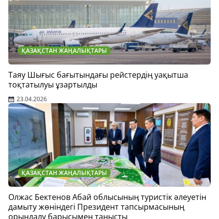
ҚАЗАҚСТАН ЖАҢАЛЫҚТАРЫ
Таяу Шығыс бағытындағы рейстердің уақытша
тоқтатылуы ұзартылды
23.04.2026
ҚАЗАҚСТАН ЖАҢАЛЫҚТАРЫ
Олжас Бектенов Абай облысының туристік әлеуетін
дамыту жөніндегі Президент тапсырмасының
орындалу барысымен танысты