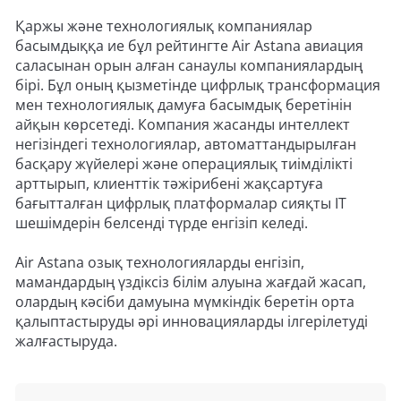
Қаржы және технологиялық компаниялар
басымдыққа ие бұл рейтингте Air Astana авиация
саласынан орын алған санаулы компаниялардың
бірі. Бұл оның қызметінде цифрлық трансформация
мен технологиялық дамуға басымдық беретінін
айқын көрсетеді. Компания жасанды интеллект
негізіндегі технологиялар, автоматтандырылған
басқару жүйелері және операциялық тиімділікті
арттырып, клиенттік тәжірибені жақсартуға
бағытталған цифрлық платформалар сияқты IT
шешімдерін белсенді түрде енгізіп келеді.
Air Astana озық технологияларды енгізіп,
мамандардың үздіксіз білім алуына жағдай жасап,
олардың кәсіби дамуына мүмкіндік беретін орта
қалыптастыруды әрі инновацияларды ілгерілетуді
жалғастыруда.