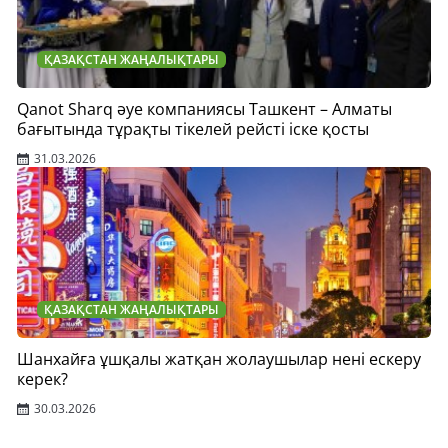
ҚАЗАҚСТАН ЖАҢАЛЫҚТАРЫ
Qanot Sharq әуе компаниясы Ташкент – Алматы
бағытында тұрақты тікелей рейсті іске қосты
31.03.2026
ҚАЗАҚСТАН ЖАҢАЛЫҚТАРЫ
Шанхайға ұшқалы жатқан жолаушылар нені ескеру
керек?
30.03.2026