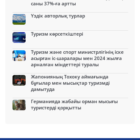
саны 37%-ға артты
Үздік авторлық турлар
Туризм көрсеткіштері
Туризм және спорт министрлігінің іске
асырған іс-шаралары мен 2024 жылға
арналған міндеттері туралы
Жапонияның Тохоку аймағында
бұғылар мен мысықтар туризмді
дамытуда
Германияда жабайы орман мысығы
туристерді қорқытты