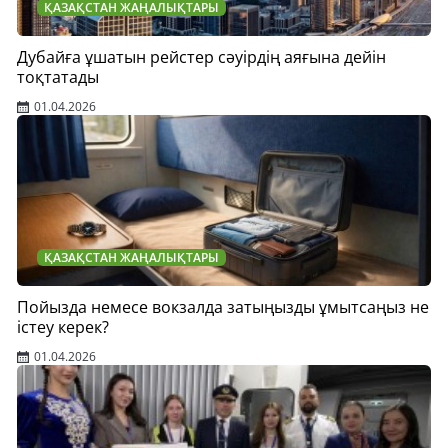
ҚАЗАҚСТАН ЖАҢАЛЫҚТАРЫ
Дубайға ұшатын рейстер сәуірдің аяғына дейін
тоқтатады
01.04.2026
ҚАЗАҚСТАН ЖАҢАЛЫҚТАРЫ
Пойызда немесе вокзалда затыңызды ұмытсаңыз не
істеу керек?
01.04.2026