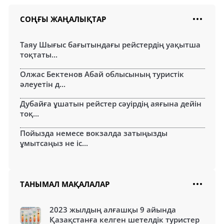
СОҢҒЫ ЖАҢАЛЫҚТАР
Таяу Шығыс бағытындағы рейстердің уақытша
тоқтаты...
Олжас Бектенов Абай облысының туристік
әлеуетін д...
Дубайға ұшатын рейстер сәуірдің аяғына дейін
тоқ...
Пойызда немесе вокзалда затыңызды
ұмытсаңыз не іс...
ТАНЫМАЛ МАҚАЛАЛАР
2023 жылдың алғашқы 9 айында
Қазақстанға келген шетелдік туристер