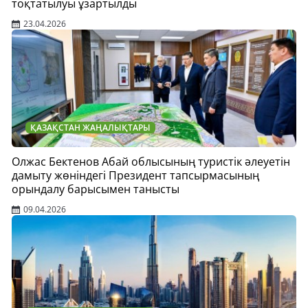
тоқтатылуы ұзартылды
23.04.2026
ҚАЗАҚСТАН ЖАҢАЛЫҚТАРЫ
Олжас Бектенов Абай облысының туристік әлеуетін
дамыту жөніндегі Президент тапсырмасының
орындалу барысымен танысты
09.04.2026