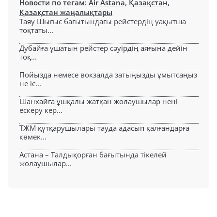
Новости по тегам:
Air Astana
,
Қазақстан
,
Қазақстан жаңалықтары
Таяу Шығыс бағытындағы рейстердің уақытша
тоқтаты...
Дубайға ұшатын рейстер сәуірдің аяғына дейін
тоқ...
Пойызда немесе вокзалда затыңызды ұмытсаңыз
не іс...
Шанхайға ұшқалы жатқан жолаушылар нені
ескеру кер...
ТЖМ құтқарушылары тауда адасып қалғандарға
көмек...
Астана – Талдықорған бағытында тікелей
жолаушылар...