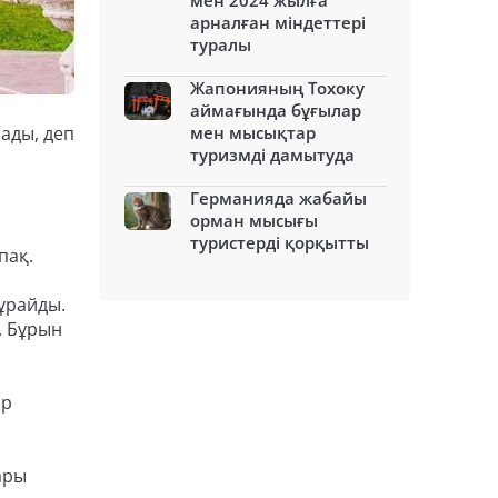
мен 2024 жылға
арналған міндеттері
туралы
Жапонияның Тохоку
аймағында бұғылар
ады, деп
мен мысықтар
туризмді дамытуда
Германияда жабайы
орман мысығы
туристерді қорқытты
пақ.
ұрайды.
. Бұрын
ар
ары