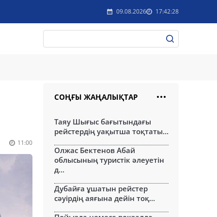
09.08.2026
17:42:28
СОҢҒЫ ЖАҢАЛЫҚТАР
Таяу Шығыс бағытындағы
рейстердің уақытша тоқтаты...
11:00
Олжас Бектенов Абай
облысының туристік әлеуетін
д...
Дубайға ұшатын рейстер
сәуірдің аяғына дейін тоқ...