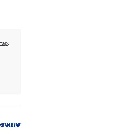
тар
,