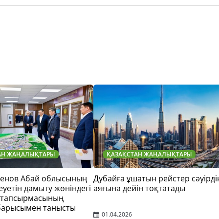
АН ЖАҢАЛЫҚТАРЫ
ҚАЗАҚСТАН ЖАҢАЛЫҚТАРЫ
тенов Абай облысының
Дубайға ұшатын рейстер сәуірді
еуетін дамыту жөніндегі
аяғына дейін тоқтатады
 тапсырмасының
барысымен танысты
01.04.2026