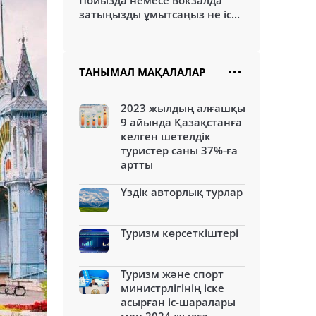
Пойызда немесе вокзалда
затыңызды ұмытсаңыз не іс...
ТАНЫМАЛ МАҚАЛАЛАР
2023 жылдың алғашқы
9 айында Қазақстанға
келген шетелдік
туристер саны 37%-ға
артты
Үздік авторлық турлар
Туризм көрсеткіштері
Туризм және спорт
министрлігінің іске
асырған іс-шаралары