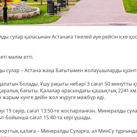
ы сулар қаласынан Астанаға тікелей әуе рейсін іске қос
ті мәлім етті.
ды сулар – Астана жаңа бағытымен жолаушыларды қуант
алатын болады. Ұшу уақыты небәрі 3 сағат 50 минутты қ
қаралық бағыты. Қалалар арасындағы қашықтық 2241 км
р жарым күнге дейін жол жүруге мәжбүр еді.
уі 19 сәуір, сағат 13:50-ге жоспарланған. Минералды сул
қыт бойынша сағат 15:40-та кері ұшады.
рорттық қалаға – Минералды Суларға, ал МинСу тұрғынд