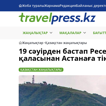
Жоба туралы
Жарнама
Редакция
Байланыс дерект
ЖАҢАЛЫҚТАР
МАҚАЛАЛАР
БАҒЫТ
Жаңалықтар
Қазақстан жаңалықтары
19 сәуірден бастап Ре
қаласынан Астанаға ті
ҚАЗАҚСТАН ЖАҢАЛЫҚТАРЫ