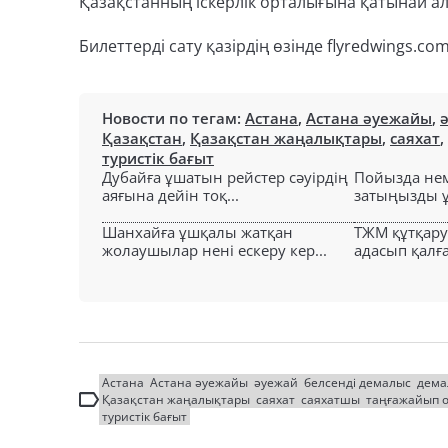
Қазақстанның іскерлік орталығына қатынай а
Билеттерді сату қазірдің өзінде flyredwings.co
Новости по тегам:
Астана
,
Астана әуежайы
,
Қазақстан
,
Қазақстан жаңалықтары
,
саяхат
,
туристік бағыт
Дубайға ұшатын рейстер сәуірдің
Пойызда нем
аяғына дейін тоқ...
затыңызды ұм
Шанхайға ұшқалы жатқан
ТЖМ құтқар
жолаушылар нені ескеру кер...
адасып қалға
Астана
Астана әуежайы
әуежай
белсенді демалыс
дема
Қазақстан жаңалықтары
саяхат
саяхатшы
таңғажайып 
туристік бағыт