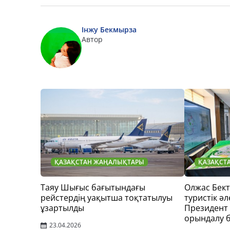
Інжу Бекмырза
Автор
ҚАЗАҚСТАН ЖАҢАЛЫҚТАРЫ
ҚАЗАҚСТ
Таяу Шығыс бағытындағы
Олжас Бек
рейстердің уақытша тоқтатылуы
туристік әл
ұзартылды
Президент
орындалу 
23.04.2026