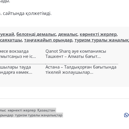
лады.
m. сайтында қолжетімді.
әуежай
,
белсенді демалыс
,
демалыс
,
көрнекті жерлер
,
саяхатшы
,
таңғажайып орындар
,
туризм туралы жаңалық
есе вокзалда
Qanot Sharq әуе компаниясы
ытсаңыз не іс...
Ташкент – Алматы бағыт...
ушылары тауда
Астана – Талдықорған бағытында
ндарға көмек...
тікелей жолаушылар...
лыс
көрнекті жерлер
Қазақстан
орындар
туризм туралы жаңалықтар