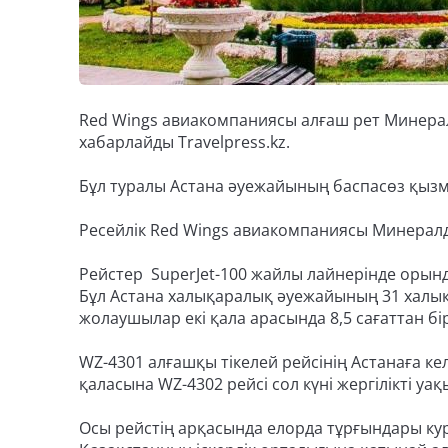
Red Wings авиакомпаниясы алғаш рет Минералд
хабарлайды Travelpress.kz.
Бұл туралы Астана әуежайының баспасөз қызме
Ресейлік Red Wings авиакомпаниясы Минерал
Рейстер SuperJet-100 жайлы лайнерінде орынд
Бұл Астана халықаралық әуежайының 31 халы
жолаушылар екі қала арасында 8,5 сағаттан бі
WZ-4301 алғашқы тікелей рейсінің Астанаға кел
қаласына WZ-4302 рейсі сол күні жергілікті уа
Осы рейстің арқасында елорда тұрғындары ку