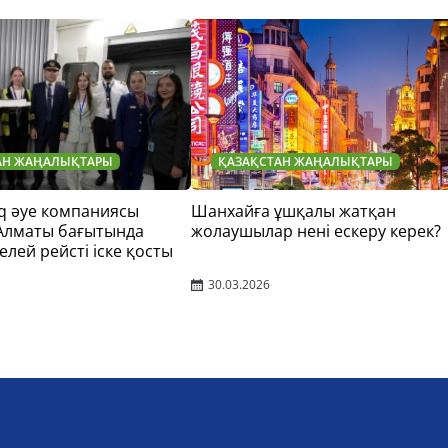
АН ЖАҢАЛЫҚТАРЫ
ҚАЗАҚСТАН ЖАҢАЛЫҚТАРЫ
q әуе компаниясы
Шанхайға ұшқалы жатқан
 Алматы бағытында
жолаушылар нені ескеру керек?
елей рейсті іске қосты
30.03.2026