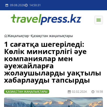
09.08.2026
14:50:31
Жаңалықтар
Қазақстан жаңалықтары
1 сағатқа шегеріледі:
Көлік министрлігі әуе
компаниялар мен
әуежайларға
жолаушыларды уақтылы
хабарлауды тапсырды
ҚАЗАҚСТАН ЖАҢАЛЫҚТАРЫ
02.02.2024
18:58