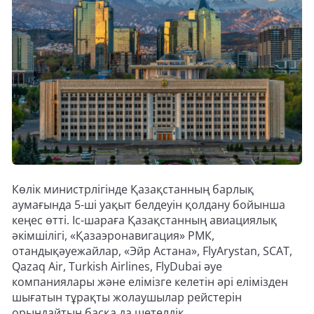
Көлік министрлігінде Қазақстанның барлық
аумағында 5-ші уақыт белдеуін қолдану бойынша
кеңес өтті. Іс-шараға Қазақстанның авиациялық
әкімшілігі, «Қазаэронавигация» РМК,
отандықәуежайлар, «Эйр Астана», FlyArystan, SCAT,
Qazaq Air, Turkish Airlines, FlyDubai әуе
компаниялары және елімізге келетін әрі елімізден
шығатын тұрақты жолаушылар рейстерін
орындайтын басқа да шетелдік