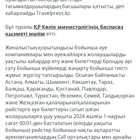
тасымалдаушылардың басшылары қатысты, деп
хабарлайды Travelpress.kz.
Бұл туралы
ҚР Көлік министрлігінің баспасөз
қызметі мәлім
етті.
Жиналыстың қорытындысы бойынша әуе
компаниялары мен әуежайларға жолаушыларды
уақтылы хабардар ету және билеттерді брондау әрі
сату бойынша жүйелерді жаңарту бойынша тиісті
жұмыс жүргізу тапсырылды. Осыған байланысты
Астана, Алматы, Шымкент, Көкшетау, Тараз,
Балқаш, Қарағанды, Қостанай, Павлодар,
Петропавл, Түркістан, Өскемен, Семей, Талдықорған
және Жезқазған қалаларына/қалаларынан
рейстерге әуе билеттерін сатып алған
жолаушыларға ұшу уақыты 2024 жылғы 1 наурыз
сағат 00:01-ден басталатын (елорда уақыты
бойынша) рейстер бойынша нақты ақпаратты
әуекомпаниялардың Call орталықтары мен арнайы