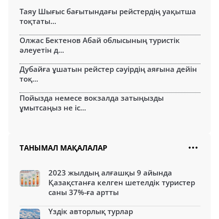
Таяу Шығыс бағытындағы рейстердің уақытша
тоқтаты...
Олжас Бектенов Абай облысының туристік
әлеуетін д...
Дубайға ұшатын рейстер сәуірдің аяғына дейін
тоқ...
Пойызда немесе вокзалда затыңызды
ұмытсаңыз не іс...
ТАНЫМАЛ МАҚАЛАЛАР
2023 жылдың алғашқы 9 айында
Қазақстанға келген шетелдік туристер
саны 37%-ға артты
Үздік авторлық турлар