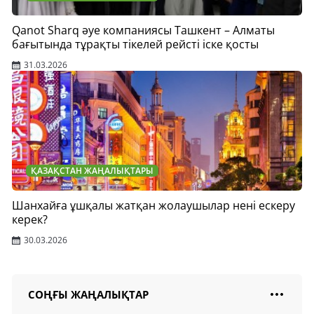
Qanot Sharq әуе компаниясы Ташкент – Алматы
бағытында тұрақты тікелей рейсті іске қосты
31.03.2026
ҚАЗАҚСТАН ЖАҢАЛЫҚТАРЫ
Шанхайға ұшқалы жатқан жолаушылар нені ескеру
керек?
30.03.2026
СОҢҒЫ ЖАҢАЛЫҚТАР