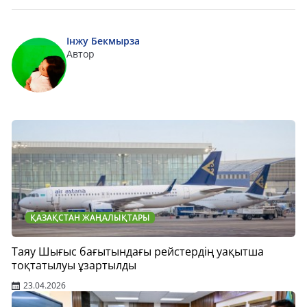
Інжу Бекмырза
Автор
ҚАЗАҚСТАН ЖАҢАЛЫҚТАРЫ
Таяу Шығыс бағытындағы рейстердің уақытша
тоқтатылуы ұзартылды
23.04.2026