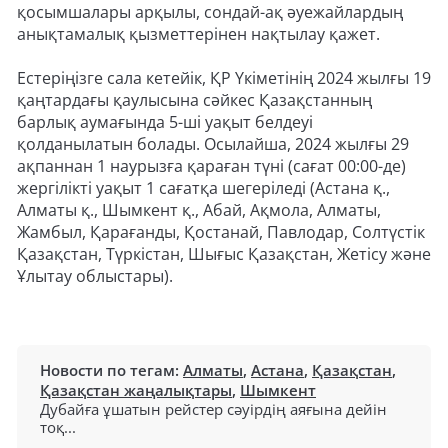
қосымшалары арқылы, сондай-ақ әуежайлардың
анықтамалық қызметтерінен нақтылау қажет.
Естеріңізге сала кетейік, ҚР Үкіметінің 2024 жылғы 19
қаңтардағы қаулысына сәйкес Қазақстанның
барлық аумағында 5-ші уақыт белдеуі
қолданылатын болады. Осылайша, 2024 жылғы 29
ақпаннан 1 наурызға қараған түні (сағат 00:00-де)
жергілікті уақыт 1 сағатқа шегеріледі (Астана қ.,
Алматы қ., Шымкент қ., Абай, Ақмола, Алматы,
Жамбыл, Қарағанды, Қостанай, Павлодар, Солтүстік
Қазақстан, Түркістан, Шығыс Қазақстан, Жетісу және
Ұлытау облыстары).
Новости по тегам:
Алматы
,
Астана
,
Қазақстан
,
Қазақстан жаңалықтары
,
Шымкент
Дубайға ұшатын рейстер сәуірдің аяғына дейін
тоқ...