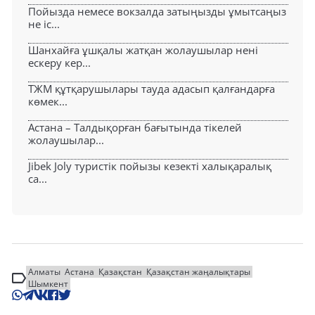
Пойызда немесе вокзалда затыңызды ұмытсаңыз
не іс...
Шанхайға ұшқалы жатқан жолаушылар нені
ескеру кер...
ТЖМ құтқарушылары тауда адасып қалғандарға
көмек...
Астана – Талдықорған бағытында тікелей
жолаушылар...
Jibek Joly туристік пойызы кезекті халықаралық
са...
Алматы
Астана
Қазақстан
Қазақстан жаңалықтары
Шымкент