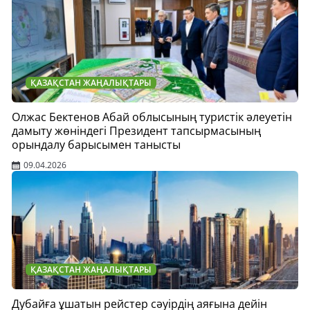
ҚАЗАҚСТАН ЖАҢАЛЫҚТАРЫ
Олжас Бектенов Абай облысының туристік әлеуетін
дамыту жөніндегі Президент тапсырмасының
орындалу барысымен танысты
09.04.2026
ҚАЗАҚСТАН ЖАҢАЛЫҚТАРЫ
Дубайға ұшатын рейстер сәуірдің аяғына дейін