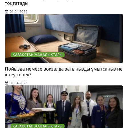
тоқтатады
01.04.2026
ҚАЗАҚСТАН ЖАҢАЛЫҚТАРЫ
Пойызда немесе вокзалда затыңызды ұмытсаңыз не
істеу керек?
01.04.2026
ҚАЗАҚСТАН ЖАҢАЛЫҚТАРЫ