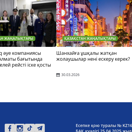
АН ЖАҢАЛЫҚТАРЫ
ҚАЗАҚСТАН ЖАҢАЛЫҚТАРЫ
q әуе компаниясы
Шанхайға ұшқалы жатқан
 Алматы бағытында
жолаушылар нені ескеру керек?
елей рейсті іске қосты
30.03.2026
Есепке қою туралы № KZ1
БАҚ куәлігі 25.04.2025 жыл