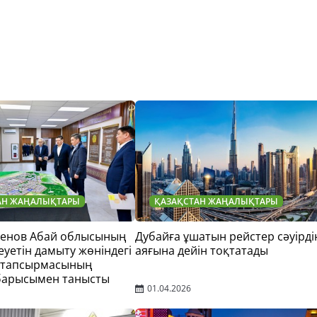
АН ЖАҢАЛЫҚТАРЫ
ҚАЗАҚСТАН ЖАҢАЛЫҚТАРЫ
тенов Абай облысының
Дубайға ұшатын рейстер сәуірді
еуетін дамыту жөніндегі
аяғына дейін тоқтатады
 тапсырмасының
барысымен танысты
01.04.2026