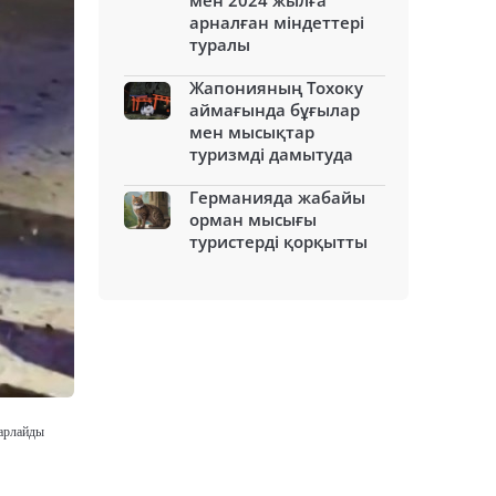
мен 2024 жылға
арналған міндеттері
туралы
Жапонияның Тохоку
аймағында бұғылар
мен мысықтар
туризмді дамытуда
Германияда жабайы
орман мысығы
туристерді қорқытты
барлайды