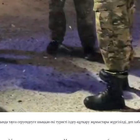
да тауға серуендеуге шыққан екі туристі іздеу-құтқару жұмыстары жүргізілді, деп ха