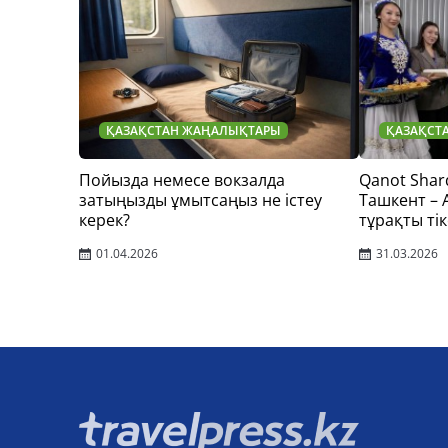
ҚАЗАҚСТАН ЖАҢАЛЫҚТАРЫ
ҚАЗАҚСТ
Пойызда немесе вокзалда
Qanot Shar
затыңызды ұмытсаңыз не істеу
Ташкент –
керек?
тұрақты тік
01.04.2026
31.03.2026