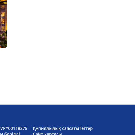
6VPY00118275
Құпиялылық саясаты
Тегтер
ы берілді.
Сайт картасы