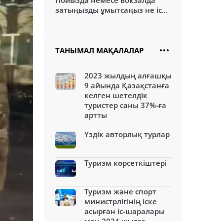
Пойызда немесе вокзалда
затыңызды ұмытсаңыз не іс...
ТАНЫМАЛ МАҚАЛАЛАР
2023 жылдың алғашқы
9 айында Қазақстанға
келген шетелдік
туристер саны 37%-ға
артты
Үздік авторлық турлар
Туризм көрсеткіштері
Туризм және спорт
министрлігінің іске
асырған іс-шаралары