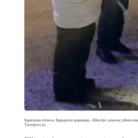
Қарағанды облысы, Қарқаралы ауданында, «Шахтёр» демалыс үйінің маңын
Travelpress.kz.