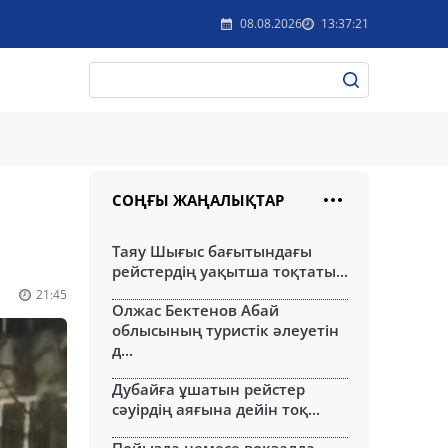
08.08.2026
13:37:21
СОҢҒЫ ЖАҢАЛЫҚТАР
Таяу Шығыс бағытындағы
рейстердің уақытша тоқтаты...
21:45
Олжас Бектенов Абай
облысының туристік әлеуетін
д...
Дубайға ұшатын рейстер
сәуірдің аяғына дейін тоқ...