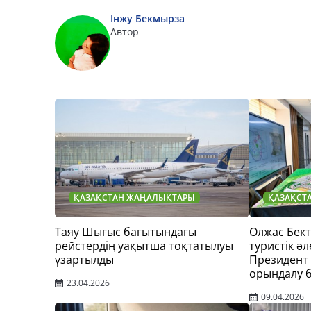
Інжу Бекмырза
Автор
ҚАЗАҚСТАН ЖАҢАЛЫҚТАРЫ
ҚАЗАҚСТ
Таяу Шығыс бағытындағы
Олжас Бек
рейстердің уақытша тоқтатылуы
туристік әл
ұзартылды
Президент
орындалу 
23.04.2026
09.04.2026