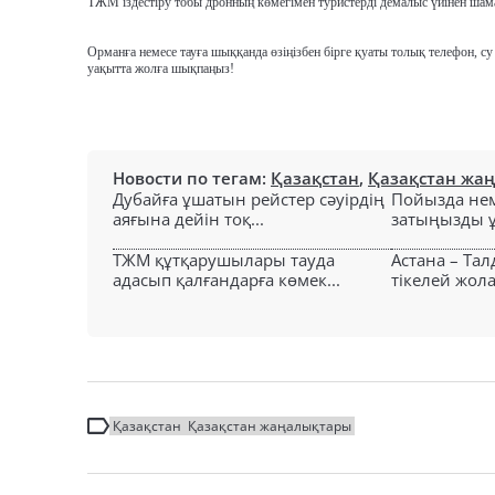
ТЖМ іздестіру тобы дронның көмегімен туристерді демалыс үйінен ш
О
рманға немесе тауға шыққанда өзіңізбен бірге қуаты толық телефон,
уақытта жолға шықпаңыз!
Новости по тегам:
Қазақстан
,
Қазақстан жа
Дубайға ұшатын рейстер сәуірдің
Пойызда нем
аяғына дейін тоқ...
затыңызды ұм
ТЖМ құтқарушылары тауда
Астана – Та
адасып қалғандарға көмек...
тікелей жол
Қазақстан
Қазақстан жаңалықтары