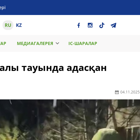
ері
RU
KZ
ТАР
МЕДИАГАЛЕРЕЯ
ІС-ШАРАЛАР
алы тауында адасқан
ы
04.11.2025