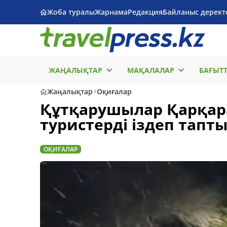
Жоба туралы
Жарнама
Редакция
Байланыс дерект
ЖАҢАЛЫҚТАР
МАҚАЛАЛАР
БАҒЫТ
Жаңалықтар
Оқиғалар
Құтқарушылар Қарқар
туристерді іздеп тапт
ОҚИҒАЛАР