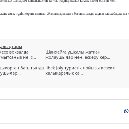
амамен 2,5 шақырым қашықтықтан
тапты
. Медициналық көмек қажет болған жоқ.
 су және азық-түлік қорын алыңыз. Жақындарыңызға бағытыңызды алдын ала хабарлаңыз 
ңалықтары
есе вокзалда
Шанхайға ұшқалы жатқан
ытсаңыз не іс...
жолаушылар нені ескеру кер...
лдықорған бағытында
Jibek Joly туристік пойызы кезекті
аушылар...
халықаралық са...