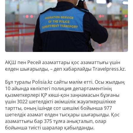
АҚШ пен Ресей азаматтары қос азаматтығы үшін
елден шығарылды, – деп хабарлайды Travelpress.kz.
Бұл туралы Polisia.kz сайты мәлім етті. Осы жылдың
10 айында көліктегі полиция департаментінің
қызметкерлері ҚР көші-қон заңнамасын бұзғаны
үшін 3022 шетелдікті әкімшілік жауапкершілікке
тартты, оның ішінде сот шешімі бойынша 977
шетелдік азамат елден тысқары шығарылды. Қос
азаматтығы бар 375 тұлға анықталып, олар
бойынша тиісті шаралар қабылданды.