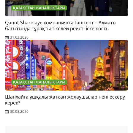
ҚАЗАҚСТАН ЖАҢАЛЫҚТАРЫ
Qanot Sharq әуе компаниясы Ташкент – Алматы
бағытында тұрақты тікелей рейсті іске қосты
31.03.2026
ҚАЗАҚСТАН ЖАҢАЛЫҚТАРЫ
Шанхайға ұшқалы жатқан жолаушылар нені ескеру
керек?
30.03.2026