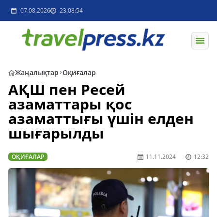
07.08.2026
23:08:54
Жаңалықтар
Оқиғалар
АҚШ пен Ресей
азаматтары қос
азаматтығы үшін елден
шығарылды
ОҚИҒАЛАР
11.11.2024
12:32