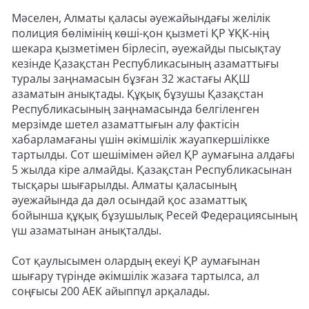
Мәселен, Алматы қаласы әуежайындағы желілік
полиция бөлімінің көші-қон қызметі ҚР ҰҚК-нің
шекара қызметімен бірлесіп, әуежайды пысықтау
кезінде Қазақстан Республикасының азаматтығы
туралы заңнамасын бұзған 32 жастағы АҚШ
азаматын анықтады. Құқық бұзушы Қазақстан
Республикасының заңнамасында белгіленген
мерзімде шетел азаматтығын алу фактісін
хабарламағаны үшін әкімшілік жауапкершілікке
тартылды. Сот шешімімен әйел ҚР аумағына алдағы
5 жылда кіре алмайды. Қазақстан Республикасынан
тысқары шығарылды. Алматы қаласының
әуежайында да дәл осындай қос азаматтық
бойынша құқық бұзушылық Ресей Федерациясының
үш азаматынан анықталды.
Сот қаулысымен олардың екеуі ҚР аумағынан
шығару түрінде әкімшілік жазаға тартылса, ал
соңғысы 200 АЕК айыппұл арқалады.