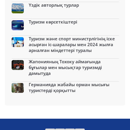
Үздік авторлық турлар
Туризм көрсеткіштері
Туризм және спорт министрлігінің іске
асырған іс-шаралары мен 2024 жылға
арналған міндеттері туралы
Жапонияның Тохоку аймағында
бұғылар мен мысықтар туризмді
дамытуда
Германияда жабайы орман мысығы
туристерді қорқытты