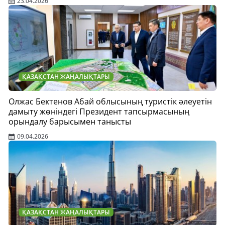
23.04.2026
ҚАЗАҚСТАН ЖАҢАЛЫҚТАРЫ
Олжас Бектенов Абай облысының туристік әлеуетін
дамыту жөніндегі Президент тапсырмасының
орындалу барысымен танысты
09.04.2026
ҚАЗАҚСТАН ЖАҢАЛЫҚТАРЫ