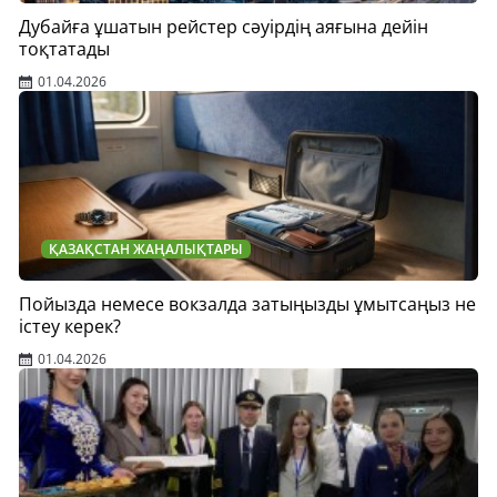
Дубайға ұшатын рейстер сәуірдің аяғына дейін
тоқтатады
01.04.2026
ҚАЗАҚСТАН ЖАҢАЛЫҚТАРЫ
Пойызда немесе вокзалда затыңызды ұмытсаңыз не
істеу керек?
01.04.2026