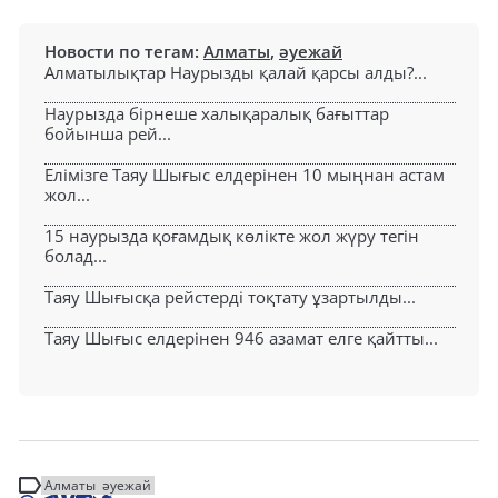
Новости по тегам:
Алматы
,
әуежай
Алматылықтар Наурызды қалай қарсы алды?...
Наурызда бірнеше халықаралық бағыттар
бойынша рей...
Елімізге Таяу Шығыс елдерінен 10 мыңнан астам
жол...
15 наурызда қоғамдық көлікте жол жүру тегін
болад...
Таяу Шығысқа рейстерді тоқтату ұзартылды...
Таяу Шығыс елдерінен 946 азамат елге қайтты...
Алматы
әуежай