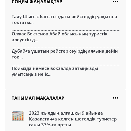
СОҢҒЫ ЖАҢАЛЫҚТАР
Таяу Шығыс бағытындағы рейстердің уақытша
тоқтаты...
Олжас Бектенов Абай облысының туристік
әлеуетін д...
Дубайға ұшатын рейстер сәуірдің аяғына дейін
тоқ...
Пойызда немесе вокзалда затыңызды
ұмытсаңыз не іс...
ТАНЫМАЛ МАҚАЛАЛАР
2023 жылдың алғашқы 9 айында
Қазақстанға келген шетелдік туристер
саны 37%-ға артты