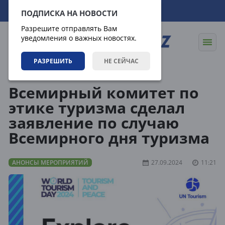
11.08.2026
00:21:05
ПОДПИСКА НА НОВОСТИ
Разрешите отправлять Вам
уведомления о важных новостях.
РАЗРЕШИТЬ
НЕ СЕЙЧАС
События
Анонсы мероприятий
Всемирный комитет по
этике туризма сделал
заявление по случаю
Всемирного дня туризма
АНОНСЫ МЕРОПРИЯТИЙ
27.09.2024
11:21