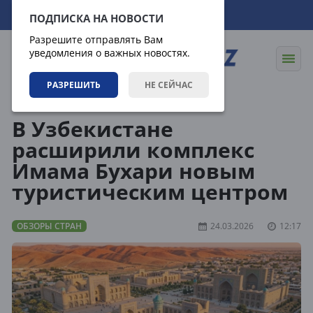
08.08.2026
20:51:51
ПОДПИСКА НА НОВОСТИ
Разрешите отправлять Вам
уведомления о важных новостях.
РАЗРЕШИТЬ
НЕ СЕЙЧАС
Направления
Обзоры стран
В Узбекистане
расширили комплекс
Имама Бухари новым
туристическим центром
ОБЗОРЫ СТРАН
24.03.2026
12:17