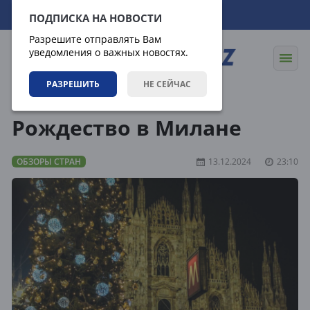
06.08.2026
17:18:05
ПОДПИСКА НА НОВОСТИ
Разрешите отправлять Вам
уведомления о важных новостях.
РАЗРЕШИТЬ
НЕ СЕЙЧАС
Направления
Обзоры стран
Рождество в Милане
ОБЗОРЫ СТРАН
13.12.2024
23:10