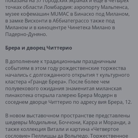
показана на 37 городских экранах и еще в четырех
точках области Ломбардия: аэропорту Мальпенса,
музее кофемашин MUMAC в Бинаско под Миланом,
в замке Висконти в Аббиатеграссо также под
Миланом и в киноцентре Чинетека Милано в
Падерно-Дуняно.
Брера и дворец Читтерио
В дополнение к традиционным праздничным
событиям в этом году рождественские торжества
начались с долгожданного открытия т культурного
кластера «Гранде Брера». После более чем
полувекового ожидания знаменитая миланская
пинакотека открыла галерею Брера Модерн в
соседнем дворце Читтерио по адресу вия Брера, 12.
В новом выставочном пространстве представлены
шедевры Модильяни, Боччони, Карра и Моранди, а
также коллекция Витали и картина «Четвертое
сословие» Пеллиццы да Вольпедо. Торжественное