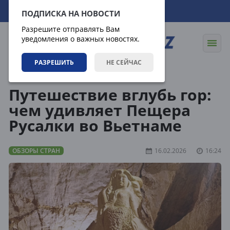
06.08.2026
14:58:46
ПОДПИСКА НА НОВОСТИ
Разрешите отправлять Вам
уведомления о важных новостях.
РАЗРЕШИТЬ
НЕ СЕЙЧАС
Направления
Обзоры стран
Путешествие вглубь гор:
чем удивляет Пещера
Русалки во Вьетнаме
ОБЗОРЫ СТРАН
16.02.2026
16:24