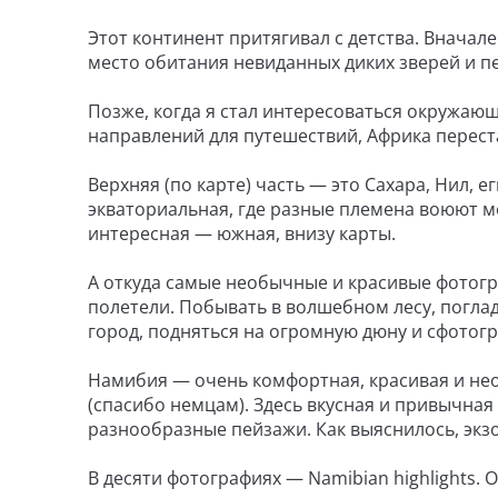
Этот континент притягивал с детства. Вначале
место обитания невиданных диких зверей и пе
Позже, когда я стал интересоваться окружаю
направлений для путешествий, Африка перест
Верхняя (по карте) часть — это Сахара, Нил, 
экваториальная, где разные племена воюют ме
интересная — южная, внизу карты.
А откуда самые необычные и красивые фотогр
полетели. Побывать в волшебном лесу, погла
город, подняться на огромную дюну и сфотог
Намибия — очень комфортная, красивая и не
(спасибо немцам). Здесь вкусная и привычна
разнообразные пейзажи. Как выяснилось, экз
В десяти фотографиях — Namibian highlights.