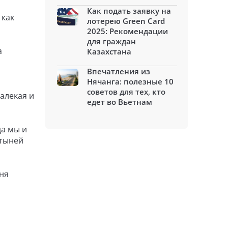
Как подать заявку на
 как
лотерею Green Card
2025: Рекомендации
для граждан
а
Казахстана
Впечатления из
Нячанга: полезные 10
советов для тех, кто
алекая и
едет во Вьетнам
да мы и
стыней
ня