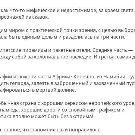
 как что-то мифическое и недостижимое, за краем света,
рсонажей из сказок.
щим миром с практической точки зрения, с целью выбор
ала быть единым целым и разделилась на три части.
египетские пирамиды и пакетные отели. Средняя часть —
жду собой за колониальное наследие. И третья, самая д
афии из южной части Африки? Конечно, из Намибии. Ту
дить гепарда, залезть в заброшенный и захваченный пу
рафироваться в мертвой долине.
обычная страна с хорошим сервисом европейского уров
я нам еда, хорошие дороги со спокойным трафиком и
отика вполне может быть без экстрима!
 Основное, что запомнилось и понравилось.