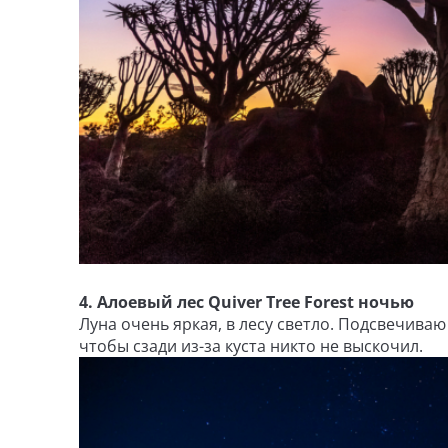
4. Алоевый
лес
Quiver Tree Forest ночью
Луна очень яркая, в лесу светло. Подсвечива
чтобы сзади из-за куста никто не выскочил.