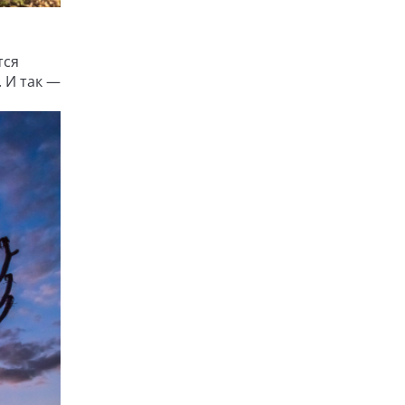
тся
. И так —