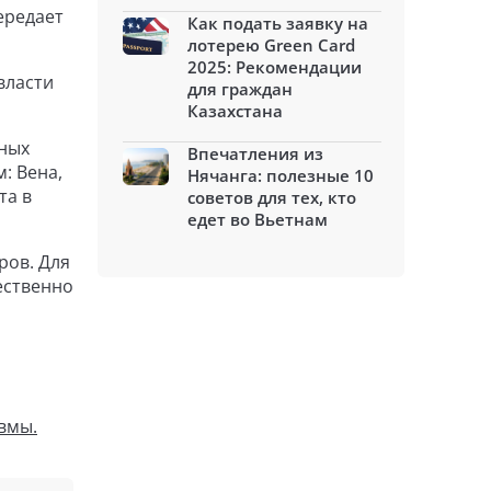
ередает
Как подать заявку на
лотерею Green Card
2025: Рекомендации
власти
для граждан
Казахстана
дных
Впечатления из
: Вена,
Нячанга: полезные 10
та в
советов для тех, кто
едет во Вьетнам
ров. Для
ественно
вмы.