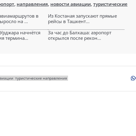
ропорт
,
направления
,
новости авиации
,
туристические
авиамаршрутов в
Из Костаная запускают прямые
ыросло на ...
рейсы в Ташкент...
 Урджара начнётся
За час до Балхаша: аэропорт
я термина...
открылся после рекон...
авиации
туристические направления