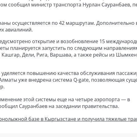
том сообщил министр транспорта Нурлан Сауранбаев, п
раны осуществляется по 42 маршрутам. Дополнительно 
их авиалиний.
предусмотрено открытие и возобновление 15 междунаро
леты планируется запустить по следующим направлениям
 Кашгар, Дели, Рига, Варшава, а также рейсы из Шымкен
е уделяется повышению качества обслуживания пассажи
Алматы уже внедрена система Q-gate, позволяющая сущ
р.
именение этой системы еще на четыре аэропорта — в
сообщил Сауранбаев на заседании правительства.
рнолыжной базе в Кыргызстане и получила тяжелые тра