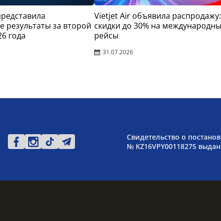
 представила
Vietjet Air объявила распродажу:
 результаты за второй
скидки до 30% на международн
26 года
рейсы
31.07.2026
Свидетельство о постанов
№ KZ16VPY00118275 выдано