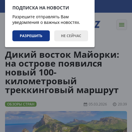
09.08.2026
03:32:20
ПОДПИСКА НА НОВОСТИ
Разрешите отправлять Вам
уведомления о важных новостях.
РАЗРЕШИТЬ
НЕ СЕЙЧАС
Направления
Обзоры стран
Дикий восток Майорки:
на острове появился
новый 100-
километровый
треккинговый маршрут
ОБЗОРЫ СТРАН
05.03.2026
20:39