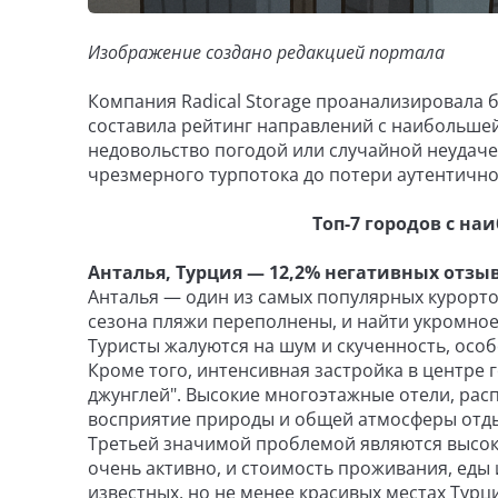
Изображение создано редакцией портала
Компания Radical Storage проанализировала б
составила рейтинг направлений с наибольшей
недовольство погодой или случайной неудаче
чрезмерного турпотока до потери аутентично
Топ-7 городов с н
Анталья, Турция — 12,2% негативных отзы
Анталья — один из самых популярных курорто
сезона пляжи переполнены, и найти укромное
Туристы жалуются на шум и скученность, особ
Кроме того, интенсивная застройка в центре 
джунглей". Высокие многоэтажные отели, рас
восприятие природы и общей атмосферы отды
Третьей значимой проблемой являются высоки
очень активно, и стоимость проживания, еды 
известных, но не менее красивых местах Турц