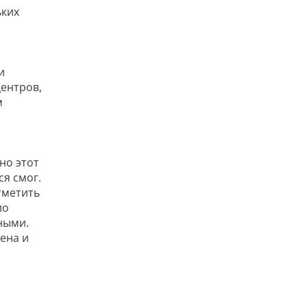
ьких
и
центров,
м
но этот
я смог.
тметить
ло
ными.
ена и