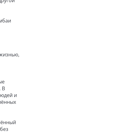
другой
умбаи
 жизнью,
ые
 В
людей и
лённых
инённый
 без