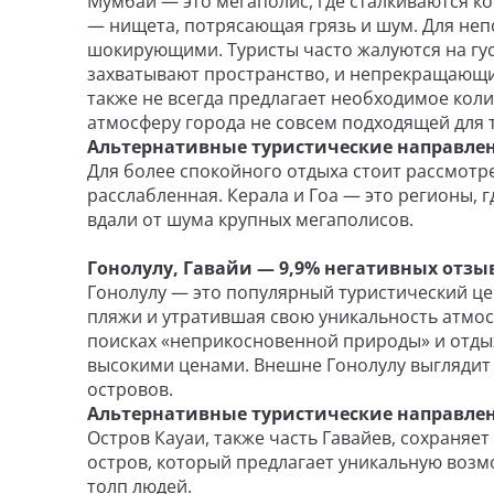
Мумбаи — это мегаполис, где сталкиваются ко
— нищета, потрясающая грязь и шум. Для неп
шокирующими. Туристы часто жалуются на гус
захватывают пространство, и непрекращающи
также не всегда предлагает необходимое коли
атмосферу города не совсем подходящей для т
Альтернативные туристические направлен
Для более спокойного отдыха стоит рассмотр
расслабленная. Керала и Гоа — это регионы, 
вдали от шума крупных мегаполисов.
Гонолулу, Гавайи — 9,9% негативных отзы
Гонолулу — это популярный туристический цен
пляжи и утратившая свою уникальность атмос
поисках «неприкосновенной природы» и отдых
высокими ценами. Внешне Гонолулу выглядит 
островов.
Альтернативные туристические направлен
Остров Кауаи, также часть Гавайев, сохраняе
остров, который предлагает уникальную воз
толп людей.