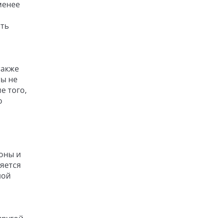
менее
ать
также
ты не
е того,
о
оны и
яется
ной