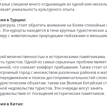
Анталье слишком много отдыхающих из одной или нескол
ижает уникальность культурного опыта.
ия в Турции:
перегруза, стоит обратить внимание на более спокойные 
. Эти курорты находятся в тени крупных туристических 
сферу с живописными природными пейзажами и меньши
в
оей величественностью и историческими памятниками, 
ть туристов. Одной из самых серьезных проблем являетс
анной, что снижает комфорт пребывания. Также стоит о
о огромный город с множеством различных районов и ма
т передвижение и поиски достопримечательностей слож
уристическим объектам, таким как Великая Китайская ст
ой недовольства туристов. Эти очереди могут занять
 удовольствие от посещения исторических памятников.
ия в Китае: