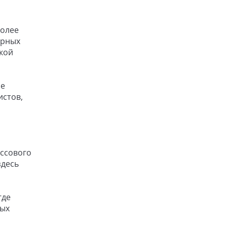
более
урных
вкой
не
истов,
ассового
здесь
где
ных