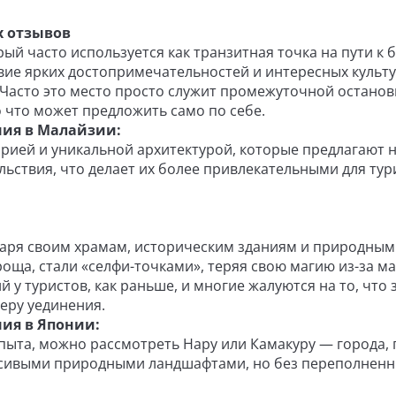
х отзывов
ый часто используется как транзитная точка на пути к 
вие ярких достопримечательностей и интересных культ
. Часто это место просто служит промежуточной остано
 что может предложить само по себе.
ния в Малайзии:
орией и уникальной архитектурой, которые предлагают 
льствия, что делает их более привлекательными для тур
даря своим храмам, историческим зданиям и природным
роща, стали «селфи-точками», теряя свою магию из-за м
й у туристов, как раньше, и многие жалуются на то, что 
еру уединения.
ия в Японии:
пыта, можно рассмотреть Нару или Камакуру — города, 
асивыми природными ландшафтами, но без переполнен