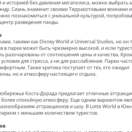
й и историей без давления мегаполиса, можно выбрать 
Чэнду. Сиань знаменит своими Терракотовыми воинами и
можно познакомиться с уникальной культурой, попробов
 центр разведения панды.
в
и, такими как Disney World и Universal Studios, но он 
в в парки может быть чрезмерно высокой, и если турис
ть разочарованы от соотношения цены и качества. Кром
условия для стресса, а не для расслабления. Парки част
мфортным. Также критика поступает от тех, кто ожидал
ионы, но и атмосферу настоящего отдыха.
 побережье Коста-Дорада предлагает отличные аттракци
 более спокойную атмосферу. Еще одним вариантом явл
разнообразием аттракционов и шоу. В Lotte World в Юж
арком с меньшим количеством туристов.
ов