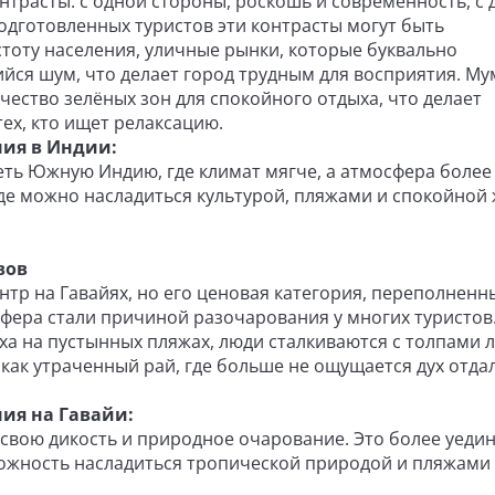
нтрасты: с одной стороны, роскошь и современность, с 
одготовленных туристов эти контрасты могут быть
тоту населения, уличные рынки, которые буквально
йся шум, что делает город трудным для восприятия. М
чество зелёных зон для спокойного отдыха, что делает
ех, кто ищет релаксацию.
ия в Индии:
еть Южную Индию, где климат мягче, а атмосфера более
где можно насладиться культурой, пляжами и спокойной
вов
тр на Гавайях, но его ценовая категория, переполненн
фера стали причиной разочарования у многих туристов.
а на пустынных пляжах, люди сталкиваются с толпами 
как утраченный рай, где больше не ощущается дух отда
ия на Гавайи:
т свою дикость и природное очарование. Это более уед
можность насладиться тропической природой и пляжами