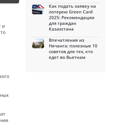
Как подать заявку на
лотерею Green Card
2025: Рекомендации
для граждан
r и
Казахстана
сто
Впечатления из
Нячанга: полезные 10
советов для тех, кто
едет во Вьетнам
кого
нных
вит
енее