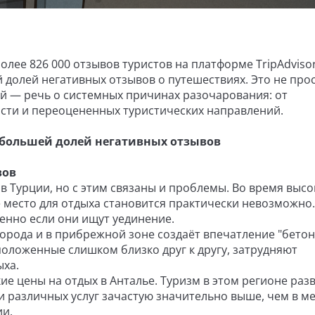
олее 826 000 отзывов туристов на платформе TripAdviso
 долей негативных отзывов о путешествиях. Это не про
й — речь о системных причинах разочарования: от
сти и переоцененных туристических направлений.
аибольшей долей негативных отзывов
вов
в Турции, но с этим связаны и проблемы. Во время высо
 место для отдыха становится практически невозможно.
енно если они ищут уединение.
города и в прибрежной зоне создаёт впечатление "бето
положенные слишком близко друг к другу, затрудняют
ха.
е цены на отдых в Анталье. Туризм в этом регионе раз
и различных услуг зачастую значительно выше, чем в м
ии.