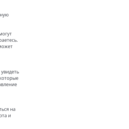
вную
могут
раетесь.
оможет
 увидеть
 которые
авление
ться на
рта и