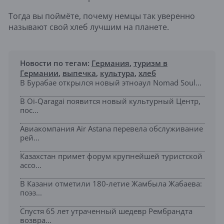
Тогда вы поймёте, почему немцы так уверенно
называют свой хлеб лучшим на планете.
Новости по тегам:
Германия
,
туризм в
Германии
,
выпечка
,
культура
,
хлеб
В Бурабае открылся новый этноаул Nomad Soul...
В Oi-Qaragai появится новый культурный Центр,
пос...
Авиакомпания Air Astana перевела обслуживание
рей...
Казахстан примет форум крупнейшей туристской
ассо...
В Казани отметили 180-летие Жамбыла Жабаева:
поэз...
Спустя 65 лет утраченный шедевр Рембрандта
возвра...