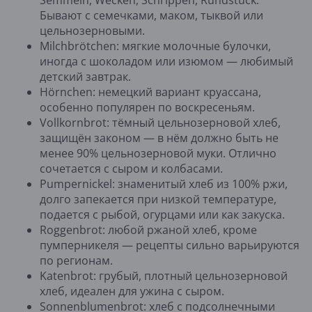
Semmeln, Wecken, Schrippen, Rundstück.
Бывают с семечками, маком, тыквой или
цельнозерновыми.
Milchbrötchen: мягкие молочные булочки,
иногда с шоколадом или изюмом — любимый
детский завтрак.
Hörnchen: немецкий вариант круассана,
особенно популярен по воскресеньям.
Vollkornbrot: тёмный цельнозерновой хлеб,
защищён законом — в нём должно быть не
менее 90% цельнозерновой муки. Отлично
сочетается с сыром и колбасами.
Pumpernickel: знаменитый хлеб из 100% ржи,
долго запекается при низкой температуре,
подается с рыбой, огурцами или как закуска.
Roggenbrot: любой ржаной хлеб, кроме
пумперникеля — рецепты сильно варьируются
по регионам.
Katenbrot: грубый, плотный цельнозерновой
хлеб, идеален для ужина с сыром.
Sonnenblumenbrot: хлеб с подсолнечными