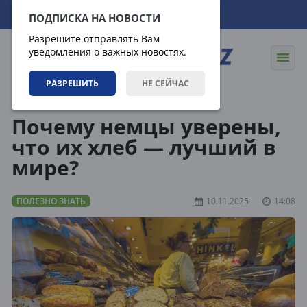
09.08.2026
15:46:22
ПОДПИСКА НА НОВОСТИ
Разрешите отправлять Вам
уведомления о важных новостях.
РАЗРЕШИТЬ
НЕ СЕЙЧАС
Статьи
Полезно знать
Почему немцы уверены,
что их хлеб — лучший в
мире?
ПОЛЕЗНО ЗНАТЬ
10.11.2025
14:08