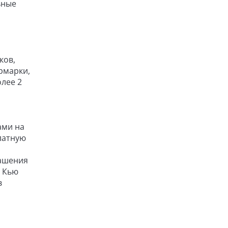
ьные
ков,
рмарки,
олее 2
ами на
латную
рашения
ы Кью
в