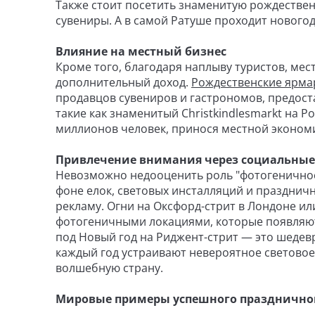
Также стоит посетить знаменитую рождестве
сувениры. А в самой Ратуше проходит новогод
Влияние на местный бизнес
Кроме того, благодаря наплыву туристов, ме
дополнительный доход.
Рождественские ярма
продавцов сувениров и гастрономов, предоста
такие как знаменитый Christkindlesmarkt на 
миллионов человек, принося местной экономи
Привлечение внимания через социальные
Невозможно недооценить роль "фотогеничнос
фоне елок, световых инсталляций и празднич
рекламу. Огни на Оксфорд-стрит в Лондоне ил
фотогеничными локациями, которые появляют
под Новый год на Риджент-стрит — это шедев
каждый год устраивают невероятное световое
волшебную страну.
Мировые примеры успешного празднично