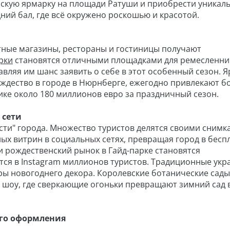
нскую ярмарку на площади Ратуши и приобрести уникал
ний бал, где всё окружено роскошью и красотой.
стные магазины, рестораны и гостиницы получают
рки
становятся отличными площадками для ремесленни
вляя им шанс заявить о себе в этот особенный сезон. Я
Рождество в городе в Нюрнберге, ежегодно привлекают б
ке около 180 миллионов евро за праздничный сезон.
 сети
ти" города. Множество туристов делятся своими снимк
ных витрин в социальных сетях, превращая город в бесп
и рождественский рынок в Гайд-парке становятся
ся в Instagram миллионов туристов. Традиционные ук
ры новогоднего декора. Королевские ботанические сад
 шоу, где сверкающие огоньки превращают зимний сад 
го оформления