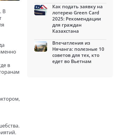
Как подать заявку на
. В
лотерею Green Card
т
2025: Рекомендации
ля
для граждан
Казахстана
Впечатления из
да
Нячанга: полезные 10
изменно
советов для тех, кто
едет во Вьетнам
де в
сторанам
актором,
шебства.
иятий.