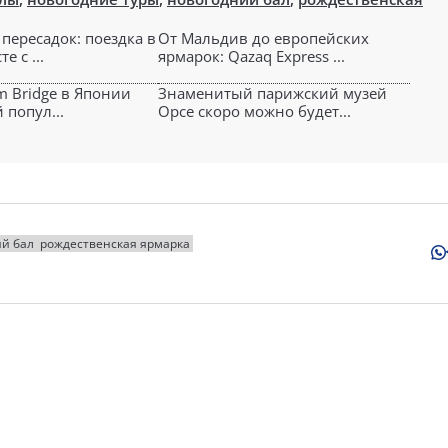
пересадок: поездка в
От Мальдив до европейских
е с ...
ярмарок: Qazaq Express ...
am Bridge в Японии
Знаменитый парижский музей
 попул...
Орсе скоро можно будет...
й бал
рождественская ярмарка