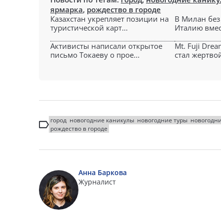
ярмарка
,
рождество в городе
Казахстан укрепляет позиции на
В Милан без 
туристической карт...
Италию вмест
Активисты написали открытое
Mt. Fuji Dre
письмо Токаеву о прое...
стал жертвой
город
новогодние каникулы
новогодние туры
новогодни
рождество в городе
Анна Баркова
Журналист