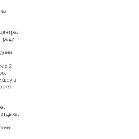
или
центра,
, ради
одний
оло 2
ро.
 шоу в
хотят
а,
отдыха.
ский