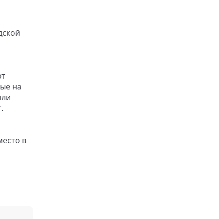
дской
ют
ные на
ыли
.
а
место в