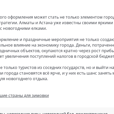
ого оформления может стать не только элементом горо
тратегии. Алматы и Астана уже известны своими яркими
 новогодними елками.
рмление и праздничные мероприятия не только созда
ельное влияние на экономику города. Деньги, потрачен
здничных объектов, окупаются кратно через рост приб
счет увеличения поступлений налогов в городской бюджет
е только туристов из соседних государств, но и выйти н
города становятся всё ярче, и у них есть шанс занять 
ля новогоднего отдыха.
шие страны для зимовки
улы
,
новогодние туры
,
новогодний бал
,
рождественская