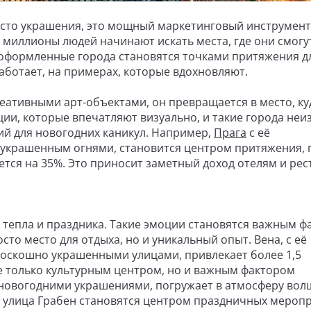
осто украшения, это мощный маркетинговый инструмент
 миллионы людей начинают искать места, где они смогу
 оформленные города становятся точками притяжения д
 работает, на примерах, которые вдохновляют.
еативными арт-объектами, он превращается в место, ку
ции, которые впечатляют визуально, и такие города не
ий для новогодних каникул. Например,
Прага
с её
украшенным огнями, становится центром притяжения, г
ется на 35%. Это приносит заметный доход отелям и ре
тепла и праздника. Такие эмоции становятся важным ф
то место для отдыха, но и уникальный опыт. Вена, с её
оскошно украшенными улицами, привлекает более 1,5
не только культурным центром, но и важным фактором
 новогодними украшениями, погружает в атмосферу вол
 улица Грабен становятся центром праздничных меропр