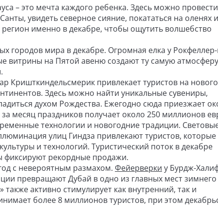
уса – это мечта каждого ребенка. Здесь можно провести
Санты, увидеть северное сияние, покататься на оленях 
 регион именно в декабре, чтобы ощутить волшебство
х городов мира в декабре. Огромная елка у Рокфеллер-
ые витрины на Пятой авеню создают ту самую атмосферу
уры.
ар Кришткиндельсмерик привлекает туристов на новог
континентов. Здесь можно найти уникальные сувениры,
адиться духом Рождества. Ежегодно сюда приезжает ок
 за месяц праздников получает около 250 миллионов ев
ременные технологии и новогодние традиции. Световые
ллюминация улиц Гиндза привлекают туристов, которые 
культуры и технологий. Туристический поток в декабре
ры фиксируют рекордные продажи.
год с невероятным размахом.
Фейерверки
у Бурдж-Халиф
ции превращают Дубай в одно из главных мест зимнего 
 также активно стимулирует как внутренний, так и
нимает более 8 миллионов туристов, при этом декабрь