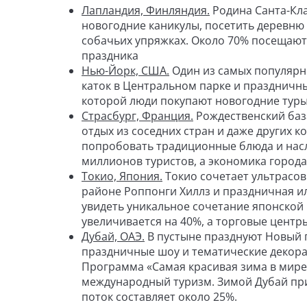
Лапландия, Финляндия.
Родина Санта-Кла
новогодние каникулы, посетить деревню 
собачьих упряжках. Около 70% посещают
праздника
Нью-Йорк, США.
Один из самых популярны
каток в Центральном парке и праздничн
которой люди покупают новогодние т
Страсбург, Франция.
Рождественский баз
отдых из соседних стран и даже других 
попробовать традиционные блюда и насл
миллионов туристов, а экономика города
Токио, Япония.
Токио сочетает ультрасов
районе Роппонги Хиллз и праздничная и
увидеть уникальное сочетание японской 
увеличивается на 40%, а торговые цент
Дубай, ОАЭ.
В пустыне празднуют Новый 
праздничные шоу и тематические декора
Программа «Самая красивая зима в мире»
международный туризм. Зимой Дубай при
поток составляет около 25%.