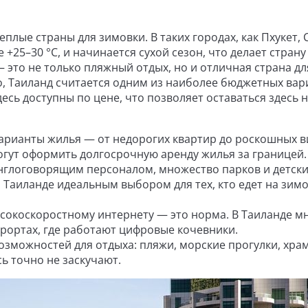
еплые страны для зимовки. В таких городах, как Пхукет, 
+25–30 °C, и начинается сухой сезон, что делает страну
 это не только пляжный отдых, но и отличная страна дл
го, Таиланд считается одним из наиболее бюджетных ва
десь доступны по цене, что позволяет оставаться здесь 
арианты жилья — от недорогих квартир до роскошных в
гут оформить долгосрочную аренду жилья за границей.
нглоговорящим персоналом, множество парков и детск
и Таиланде идеальным выбором для тех, кто едет на зимо
ысокоскоростному интернету — это норма. В Таиланде м
рортах, где работают цифровые кочевники.
озможностей для отдыха: пляжи, морские прогулки, хра
ь точно не заскучают.