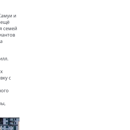
Самуи и
 ещё
я семей
риантов
на
илл.
их
вку с
ного
мы,