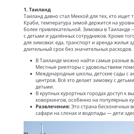
1. Таиланд
Таиланд давно стал Меккой для тех, кто ищет т
Краби, температура зимой держится на уровне 
более привлекательной. Зимовка в Таиланде —
с детьми и удалённых сотрудников. Кроме то
для зимовки: еда, транспорт и аренда жилья з
длительный срок без значительных расходов.
В Таиланде можно найти самые разные в
Местные риелторы с удовольствием помо
Международные школы, детские сады с а
центров. Всё это делает зимовку с детьм
детьми.
В крупных курортных городах доступ к в
коворкингов, особенно на популярных ку
Развлечения:
Это страна бесконечных в
сафари на слонах и водопады — дети здес