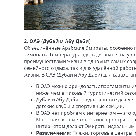
2. ОАЭ (Дубай и Абу-Даби)
Объединённые Арабские Эмираты, особенно го
зимовать. Температура здесь держится на уро
преимуществами жизни в одном из самых совр
семейного отдыха, так и для удалённой рабо
жизни. В ОАЭ (Дубай и Абу-Даби) для казахста
В ОАЭ можно арендовать апартаменты ил
ниже, чем в пиковый туристический сезо
Дубай и Абу-Даби предлагают всё для де
детские клубы и спортивные секции.
В ОАЭ нет проблем с интернетом — это о
Многочисленные коворкинг-пространства
интернетом делают Эмираты идеальным 
Развлечения:
Пляжи, торговые центры, 