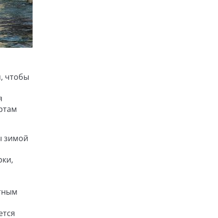
, чтобы
я
артам
ы зимой
рки,
стным
ется