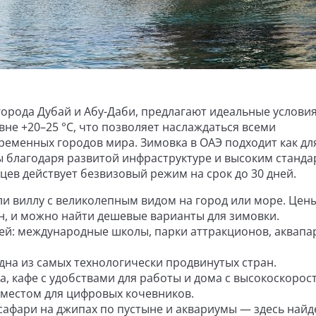
рода Дубай и Абу-Даби, предлагают идеальные условия
вне +20–25 °C, что позволяет наслаждаться всеми
еменных городов мира. Зимовка в ОАЭ подходит как дл
ты благодаря развитой инфраструктуре и высоким станд
нцев действует безвизовый режим на срок до 30 дней.
и виллу с великолепным видом на город или море. Цен
н, и можно найти дешевые варианты для зимовки.
тей: международные школы, парки аттракционов, аквапа
дна из самых технологически продвинутых стран.
, кафе с удобствами для работы и дома с высокоскоро
местом для цифровых кочевников.
сафари на джипах по пустыне и аквариумы — здесь найд