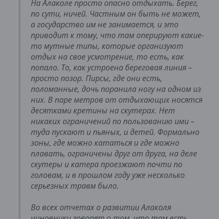
На Алаколе просто опасно отдыхать. Берег,
по сути, ничей. Частным он быть не может,
а государство им не занимается, и это
приводит к тому, что там оперируют какие-
то мутные типы, которые организуют
отдых на свое усмотрение, то есть, как
попало. То, как устроена береговая линия –
просто позор. Пирсы, где они есть,
поломанные, дочь поранила ногу на одном из
них. В паре метров от отдыхающих носятся
десятками кретины на скутерах. Нет
никаких ограничений по пользованию ими –
туда пускают и пьяных, и детей. Формально
зоны, где можно кататься и где можно
плавать, ограничены друг от друга, на деле
скутеры и катера проезжают почти по
головам, и в прошлом году уже несколько
серьезных травм было.
Во всех отчетах о развитии Алаколя
чиновники говорят о том, что там есть