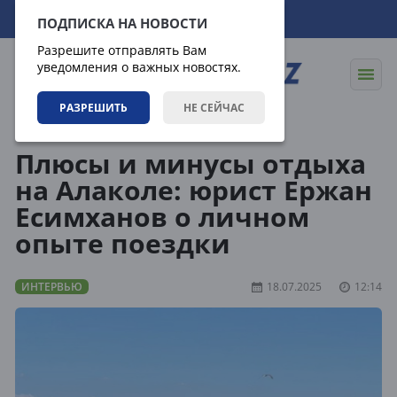
10.08.2026
15:44:37
ПОДПИСКА НА НОВОСТИ
Разрешите отправлять Вам
уведомления о важных новостях.
РАЗРЕШИТЬ
НЕ СЕЙЧАС
Статьи
Интервью
Плюсы и минусы отдыха
на Алаколе: юрист Ержан
Есимханов о личном
опыте поездки
ИНТЕРВЬЮ
18.07.2025
12:14