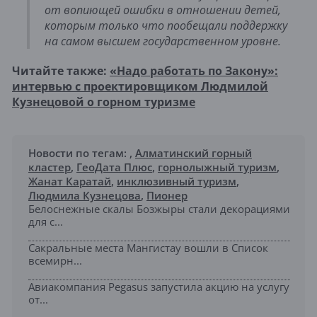
от вопиющей ошибки в отношении детей,
которым только что пообещали поддержку
на самом высшем государственном уровне.
Читайте также:
«Надо работать по Закону»:
интервью с проектировщиком Людмилой
Кузнецовой о горном туризме
Новости по тегам:
,
Алматинский горный
кластер
,
ГеоДата Плюс
,
горнолыжный туризм
,
Жанат Каратай
,
инклюзивный туризм
,
Людмила Кузнецова
,
Пионер
Белоснежные скалы Бозжыры стали декорациями
для с...
Сакральные места Мангистау вошли в Список
всемирн...
Авиакомпания Pegasus запустила акцию на услугу
от...