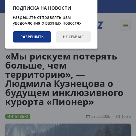
09.08.2026
19:47:39
ПОДПИСКА НА НОВОСТИ
Разрешите отправлять Вам
уведомления о важных новостях.
РАЗРЕШИТЬ
НЕ СЕЙЧАС
Статьи
Интервью
«Мы рискуем потерять
больше, чем
территорию», —
Людмила Кузнецова о
будущем инклюзивного
курорта «Пионер»
ИНТЕРВЬЮ
08.05.2026
10:35