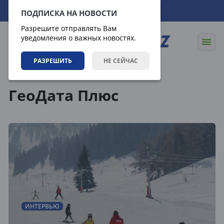
07.08.2026
23:03:34
ПОДПИСКА НА НОВОСТИ
Разрешите отправлять Вам
уведомления о важных новостях.
РАЗРЕШИТЬ
НЕ СЕЙЧАС
Теги
ГеоДата Плюс
ИНТЕРВЬЮ