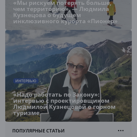
«Мы рискуем потерять больше,
чем территорию», — Людмила
Кузнецова о будущем
инклюзивного курорта «Пионер»
ИНТЕРВЬЮ
«Надо работать по Закону»:
интервью с проектировщиком
Людмилой Кузнецовой о горном
туризме
ПОПУЛЯРНЫЕ СТАТЬИ