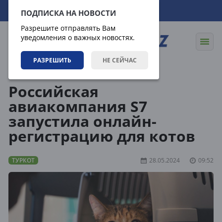
09.08.2026
20:34:34
ПОДПИСКА НА НОВОСТИ
Разрешите отправлять Вам
уведомления о важных новостях.
РАЗРЕШИТЬ
НЕ СЕЙЧАС
Статьи
Туркот
Российская
авиакомпания S7
запустила онлайн-
регистрацию для котов
ТУРКОТ
28.05.2024
09:52