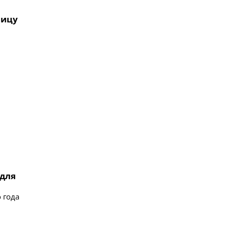
ницу
 для
 года