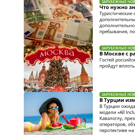
ЗАРУБЕЖНЫЕ НО
Что нужно зн
Туристические 
дополнительные
дополнительной
пребывания, по
ЗАРУБЕЖНЫЕ НО
В Москве с 
Гостей российс
пройдут вплоть 
ЗАРУБЕЖНЫЕ НО
В Турции из
В Турции ожида
модели «All In
Кавалоглу, пре
операторов, об
перспективе на 