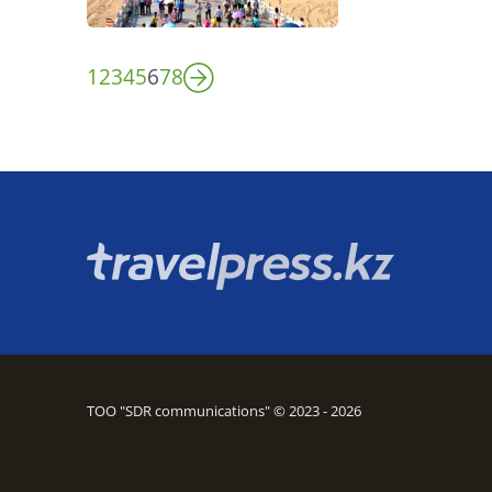
1
2
3
4
5
6
7
8
ТОО "SDR communications" © 2023 - 2026