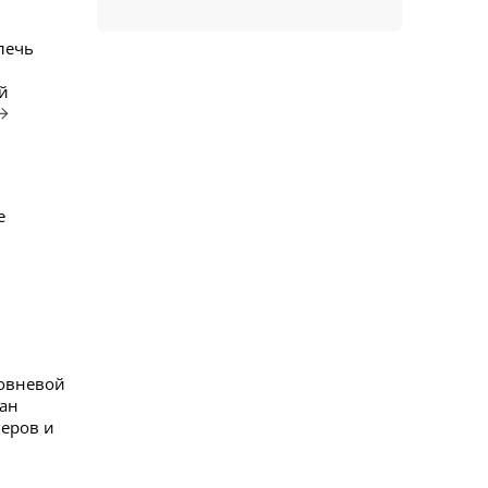
лечь
й
е
ровневой
аан
ьеров и