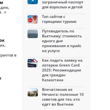
ам
заграничный паспорт
для взрослых и детей
ндию,
й.
Топ сайтов с
горящими турами
Путеводитель по
Вьетнаму: стоимость
ок
одного дня
их,
проживания и прайс
на услуги
грантов в
Как подать заявку на
лотерею Green Card
2025: Рекомендации
для граждан
е
Казахстана
Впечатления из
Нячанга: полезные 10
советов для тех, кто
едет во Вьетнам