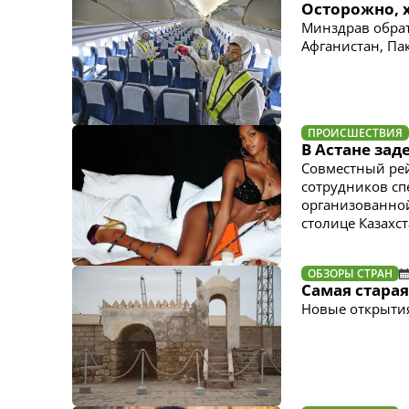
Осторожно, х
Минздрав обрат
Афганистан, Па
ПРОИСШЕСТВИЯ
В Астане за
Совместный рей
сотрудников сп
организованной
столице Казахс
ОБЗОРЫ СТРАН
Самая стара
Новые открытия