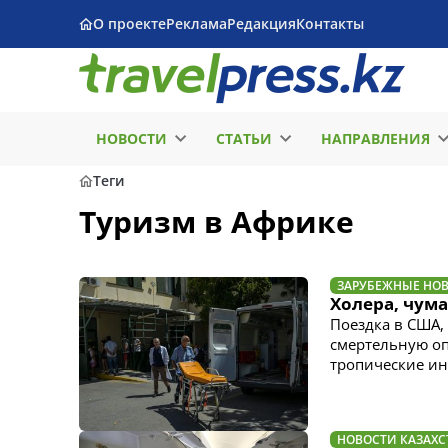
О проекте
Реклама
Редакция
Контакты
НОВОСТИ
СТАТЬИ
НАПРАВЛЕНИЯ
Теги
Туризм в Африке
ЗАРУБЕЖНЫЕ НО
Холера, чум
Поездка в США,
смертельную оп
тропические и
НОВОСТИ КАЗАХС