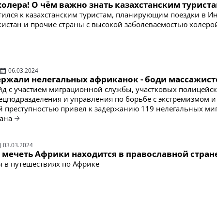
олера! О чём важно знать казахстанским турист
ился к казахстанским туристам, планирующим поездки в И
кистан и прочие страны с высокой заболеваемостью холеро
06.03.2024
держали нелегальных африканок - боди массажист
д с участием миграционной службы, участковых полицейск
ецподразделения и управления по борьбе с экстремизмом и
 преступностью привел к задержанию 119 нелегальных ми
тана
03.03.2024
я мечеть Африки находится в православной стран
 в путешествиях по Африке