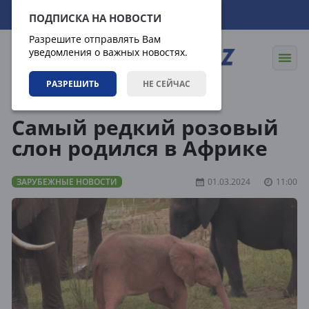
08.08.2026
07:40:23
ПОДПИСКА НА НОВОСТИ
Разрешите отправлять Вам
уведомления о важных новостях.
РАЗРЕШИТЬ
НЕ СЕЙЧАС
Новости
Зарубежные новости
Самый редкий розовый
слон родился в Африке
ЗАРУБЕЖНЫЕ НОВОСТИ
01.03.2024
11:00