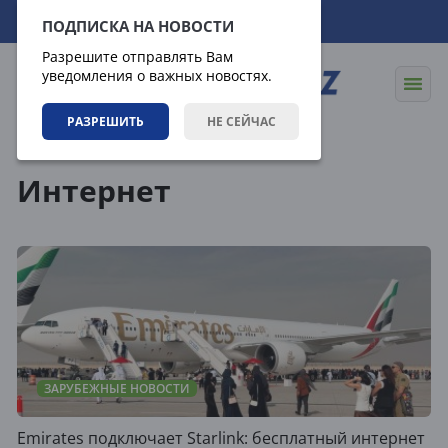
08.08.2026
06:30:07
ПОДПИСКА НА НОВОСТИ
Разрешите отправлять Вам
уведомления о важных новостях.
РАЗРЕШИТЬ
НЕ СЕЙЧАС
Теги
Интернет
ЗАРУБЕЖНЫЕ НОВОСТИ
Emirates подключает Starlink: бесплатный интернет