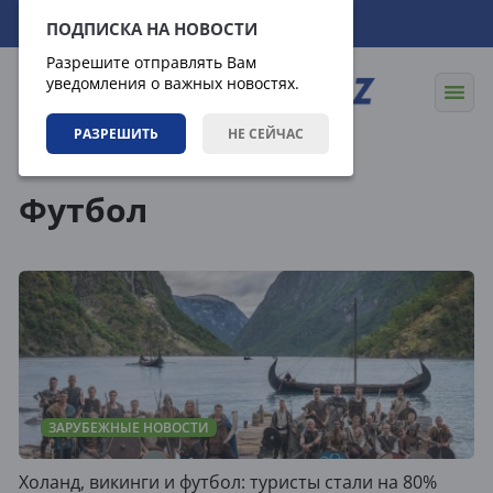
07.08.2026
06:50:22
ПОДПИСКА НА НОВОСТИ
Разрешите отправлять Вам
уведомления о важных новостях.
РАЗРЕШИТЬ
НЕ СЕЙЧАС
Теги
Футбол
ЗАРУБЕЖНЫЕ НОВОСТИ
Холанд, викинги и футбол: туристы стали на 80%