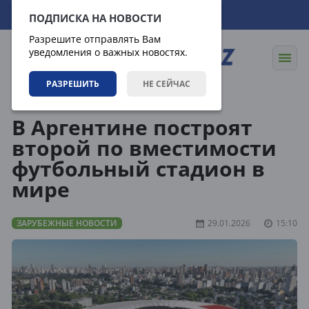
06.08.2026
07:16:37
ПОДПИСКА НА НОВОСТИ
Разрешите отправлять Вам
уведомления о важных новостях.
РАЗРЕШИТЬ
НЕ СЕЙЧАС
Новости
Зарубежные новости
В Аргентине построят
второй по вместимости
футбольный стадион в
мире
ЗАРУБЕЖНЫЕ НОВОСТИ
29.01.2026
15:10