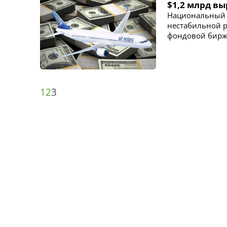
$1,2 млрд вы
Национальный а
нестабильной р
фондовой бирж
1
2
3