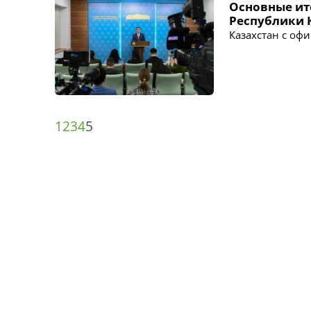
Основные ит
Республики К
Казахстан с оф
1
2
3
4
5