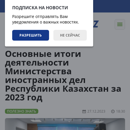
08.08.2026
08:19:31
ПОДПИСКА НА НОВОСТИ
Разрешите отправлять Вам
уведомления о важных новостях.
РАЗРЕШИТЬ
НЕ СЕЙЧАС
Статьи
Полезно знать
Основные итоги
деятельности
Министерства
иностранных дел
Республики Казахстан за
2023 год
ПОЛЕЗНО ЗНАТЬ
27.12.2023
18:30