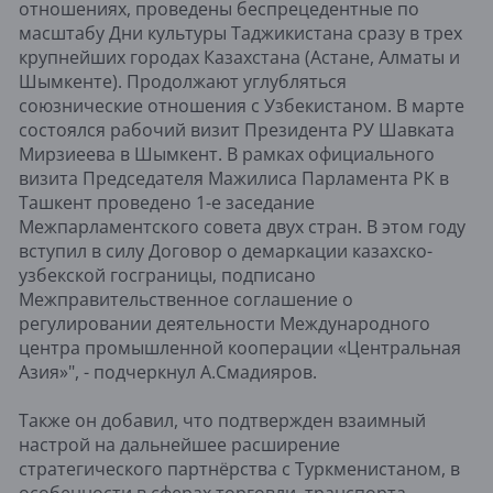
отношениях, проведены беспрецедентные по
масштабу Дни культуры Таджикистана сразу в трех
крупнейших городах Казахстана (Астане, Алматы и
Шымкенте). Продолжают углубляться
союзнические отношения с Узбекистаном. В марте
состоялся рабочий визит Президента РУ Шавката
Мирзиеева в Шымкент. В рамках официального
визита Председателя Мажилиса Парламента РК в
Ташкент проведено 1-е заседание
Межпарламентского совета двух стран. В этом году
вступил в силу Договор о демаркации казахско-
узбекской госграницы, подписано
Межправительственное соглашение о
регулировании деятельности Международного
центра промышленной кооперации «Центральная
Азия»", - подчеркнул А.Смадияров.
Также он добавил, что подтвержден взаимный
настрой на дальнейшее расширение
стратегического партнёрства с Туркменистаном, в
особенности в сферах торговли, транспорта,