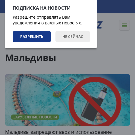
09.08.2026
12:37:18
ПОДПИСКА НА НОВОСТИ
Разрешите отправлять Вам
уведомления о важных новостях.
РАЗРЕШИТЬ
НЕ СЕЙЧАС
Теги
Мальдивы
ЗАРУБЕЖНЫЕ НОВОСТИ
Мальдивы запрещают ввоз и использование