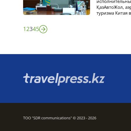
исполнительных 
ҚазАвтоЖол, аэ
туризма Китая в
1
2
3
4
5
ТОО "SDR communications" © 2023 - 2026