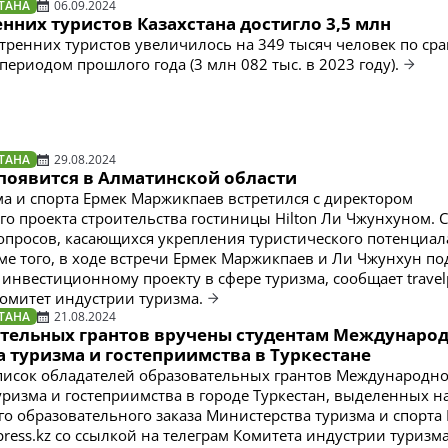
ТАНА
06.09.2024
нних туристов Казахстана достигло 3,5 млн
тренних туристов увеличилось на 349 тысяч человек по ср
ериодом прошлого года (3 млн 082 тыс. в 2023 году).
ТАНА
29.08.2024
 появится в Алматинской области
а и спорта Ермек Маржикпаев встретился с директором
о проекта строительства гостиницы Hilton Ли Чжунхуном. 
опросов, касающихся укрепления туристического потенциал
оме того, в ходе встречи Ермек Маржикпаев и Ли Чжунхун п
инвестиционному проекту в сфере туризма, сообщает travelp
Комитет индустрии туризма.
ТАНА
21.08.2024
ательных грантов вручены студентам Междунаро
 туризма и гостеприимства в Туркестане
писок обладателей образовательных грантов Международно
уризма и гостеприимства в городе Туркестан, выделенных н
го образовательного заказа Министерства туризма и спорта 
press.kz со ссылкой на телеграм Комитета индустрии туризма