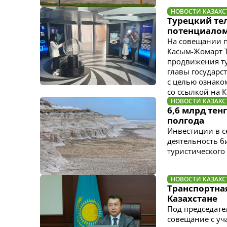
НОВОСТИ КАЗАХС
Турецкий тел
потенциалом
На совещании п
Касым-Жомарт Т
продвижения ту
главы государст
с целью ознако
со ссылкой на 
НОВОСТИ КАЗАХС
6,6 млрд тен
полгода
Инвестиции в с
деятельность би
туристического
НОВОСТИ КАЗАХС
Транспортная
Казахстане
Под председате
совещание с уч