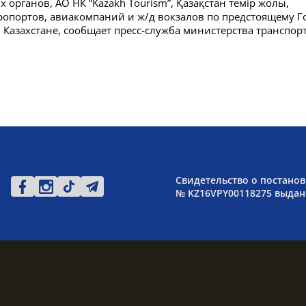
органов, АО НК “Kazakh Tourism”, Қазақстан темір жолы,
ропортов, авиакомпаний и ж/д вокзалов по предстоящему Г
 Казахстане, сообщает пресс-служба министерства транспорт
Свидетельство о постанов
№ KZ16VPY00118275 выдано