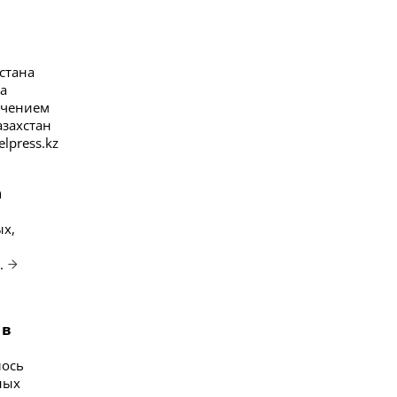
стана
а
учением
азахстан
lpress.kz
а
ых,
.
 в
лось
ных