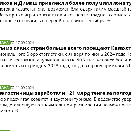
иков и Димаш привлекли более полумиллиона т
оток в Казахстан стал возможен благодаря таким масштаб
 Всемирные игры кочевников и концерт эстрадного артиста
которые состоялись в первой половине сентября.
ТАНА
17.09.2024
ты из каких стран больше всего посещают Казахс
онального бюро статистики, с января по июнь 2024 года К
тыс. иностранных туристов, что на 50,7 тыс. человек больш
алогичным периодом 2023 года, когда в страну приехали 515
ТАНА
11.09.2024
е гостиницы заработали 121 млрд тенге за полго
ов подсчитал комитет индустрии туризма. В ведомстве уве
свидетельствуют о значительном расширении возможносте
истов.