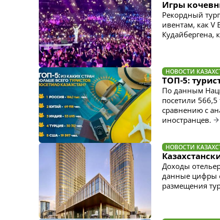
Игры кочевн
Рекордный турп
ивентам, как V
Кудайбергена, 
НОВОСТИ КАЗАХС
ТОП-5: турис
По данным Наци
посетили 566,5 
сравнению с ан
иностранцев.
НОВОСТИ КАЗАХС
Казахстански
Доходы отельер
данные цифры 
размещения тур