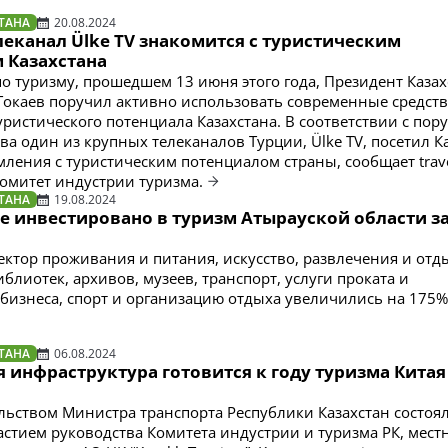
ТАНА
20.08.2024
еканал Ülke TV знакомится с туристическим
 Казахстана
о туризму, прошедшем 13 июня этого года, Президент Казах
окаев поручил активно использовать современные средств
ристического потенциала Казахстана. В соответствии с пор
ва один из крупных телеканалов Турции, Ülke TV, посетил К
мления с туристическим потенциалом страны, сообщает trave
Комитет индустрии туризма.
ТАНА
19.08.2024
ге инвестировано в туризм Атырауской области з
ектор проживания и питания, искусство, развлечения и отд
блиотек, архивов, музеев, транспорт, услуги проката и
 бизнеса, спорт и организацию отдыха увеличились на 175%
ТАНА
06.08.2024
 инфраструктура готовится к году туризма Китая
льством Министра транспорта Республики Казахстан состоя
астием руководства Комитета индустрии и туризма РК, мест