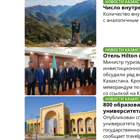
НОВОСТИ КАЗАХС
Число внутре
Количество вну
с аналогичным п
НОВОСТИ КАЗАХС
Отель Hilton
Министр туризм
инвестиционног
обсудили ряд в
Казахстана. Кр
меморандум по 
со ссылкой на 
НОВОСТИ КАЗАХС
800 образов
университета
Опубликован с
университета т
государственно
сообщает travel