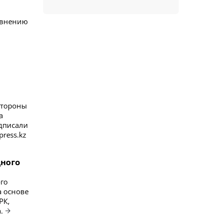
авнению
Стороны
а
одписали
ress.kz
дного
го
а основе
РК,
.