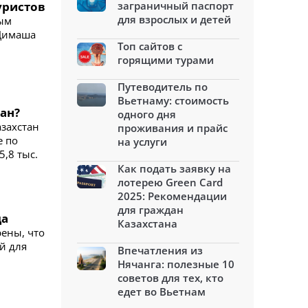
уристов
заграничный паспорт
для взрослых и детей
ным
 Димаша
Топ сайтов с
горящими турами
Путеводитель по
Вьетнаму: стоимость
тан?
одного дня
азахстан
проживания и прайс
е по
на услуги
,8 тыс.
Как подать заявку на
лотерею Green Card
2025: Рекомендации
для граждан
да
Казахстана
рены, что
й для
Впечатления из
Нячанга: полезные 10
советов для тех, кто
едет во Вьетнам