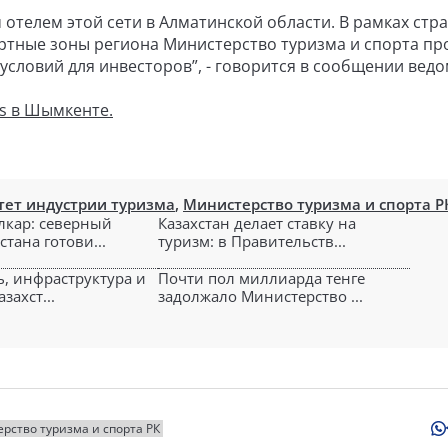
 отелем этой сети в Алматинской области. В рамках стр
тные зоны региона Министерство туризма и спорта п
словий для инвесторов”, - говорится в сообщении ведо
is в Шымкенте.
ет индустрии туризма
,
Министерство туризма и спорта Р
лкар: северный
Казахстан делает ставку на
стана готови...
туризм: в Правительств...
ь, инфраструктура и
Почти пол миллиарда тенге
захст...
задолжало Министерство ...
рство туризма и спорта РК