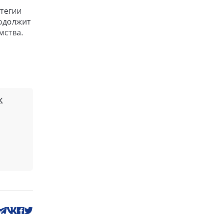
атегии
родолжит
мства.
К