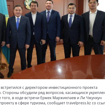
 встретился с директором инвестиционного проекта
м. Стороны обсудили ряд вопросов, касающихся укрепле
 того, в ходе встречи Ермек Маржикпаев и Ли Чжунхун
екту в сфере туризма, сообщает travelpress.kz со ссы