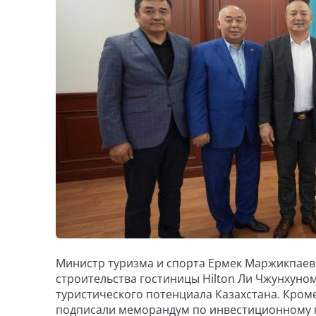
Министр туризма и спорта Ермек Маржикпаев
строительства гостиницы Hilton Ли Чжунхуно
туристического потенциала Казахстана. Кроме
подписали меморандум по инвестиционному про