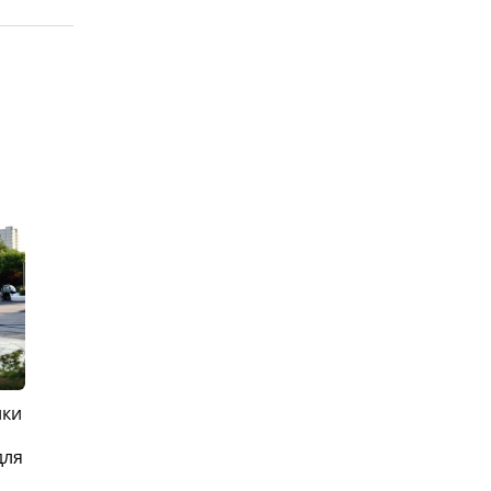
ики
для