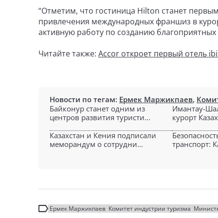
“Отметим, что гостиница Hilton станет первым
привлечения международных франшиз в курор
активную работу по созданию благоприятных у
Читайте также:
Accor откроет первый отель ib
Новости по тегам:
Ермек Маржикпаев
,
Комит
Байконур станет одним из
Имантау-Ша
центров развития туристи...
курорт Казах
Казахстан и Кения подписали
Безопасност
меморандум о сотрудни...
транспорт: Ка
Ермек Маржикпаев
Комитет индустрии туризма
Министе