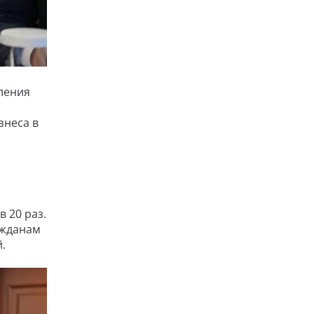
ления
знеса в
 20 раз.
ажданам
.