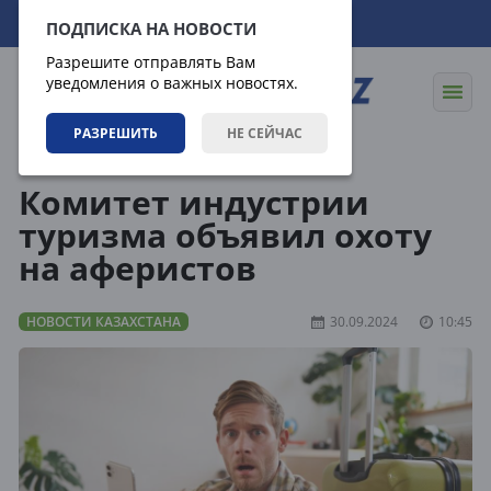
06.08.2026
22:12:05
ПОДПИСКА НА НОВОСТИ
Разрешите отправлять Вам
уведомления о важных новостях.
РАЗРЕШИТЬ
НЕ СЕЙЧАС
Новости
Новости Казахстана
Комитет индустрии
туризма объявил охоту
на аферистов
НОВОСТИ КАЗАХСТАНА
30.09.2024
10:45