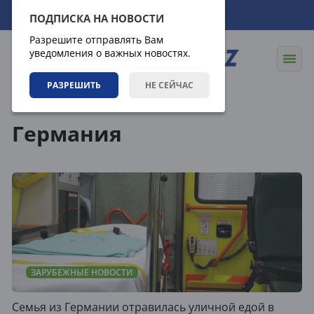
10.08.2026
13:07:51
ПОДПИСКА НА НОВОСТИ
Разрешите отправлять Вам
уведомления о важных новостях.
РАЗРЕШИТЬ
НЕ СЕЙЧАС
Теги
Германия
ЗАРУБЕЖНЫЕ НОВОСТИ
Семья из Германии отравилась уличной едой в