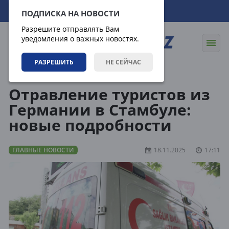
06.08.2026
07:16:32
ПОДПИСКА НА НОВОСТИ
Разрешите отправлять Вам
уведомления о важных новостях.
РАЗРЕШИТЬ
НЕ СЕЙЧАС
Новости
Главные новости
Отравление туристов из
Германии в Стамбуле:
новые подробности
ГЛАВНЫЕ НОВОСТИ
18.11.2025
17:11