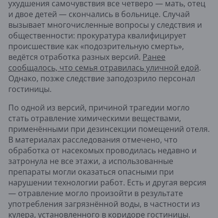
ухудшения самочувствия все четверо — мать, отец
и двое детей — скончались в больнице. Случай
вызывает многочисленные вопросы у следствия и
общественности: прокуратура квалифицирует
происшествие как «подозрительную смерть»,
ведётся отработка разных версий.
Ранее
сообщалось, что семья отравилась уличной едой
.
Однако, позже следствие заподозрило персонал
гостиницы.
По одной из версий, причиной трагедии могло
стать отравление химическими веществами,
применёнными при дезинсекции помещений отеля.
В материалах расследования отмечено, что
обработка от насекомых проводилась недавно и
затронула не все этажи, а использованные
препараты могли оказаться опасными при
нарушении технологии работ. Есть и другая версия
— отравление могло произойти в результате
употребления загрязнённой воды, в частности из
кулера, установленного в коридоре гостиницы.