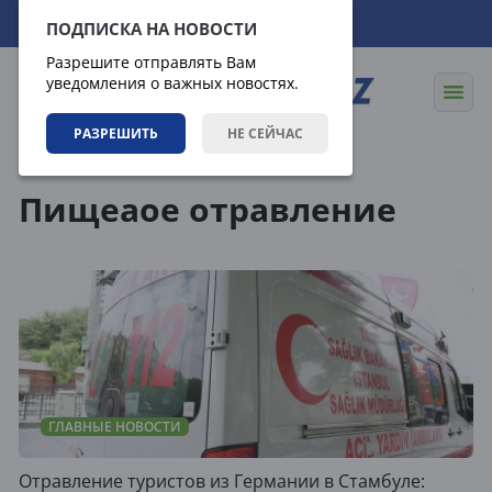
08.08.2026
15:30:00
ПОДПИСКА НА НОВОСТИ
Разрешите отправлять Вам
уведомления о важных новостях.
РАЗРЕШИТЬ
НЕ СЕЙЧАС
Теги
Пищеаое отравление
ГЛАВНЫЕ НОВОСТИ
Отравление туристов из Германии в Стамбуле: